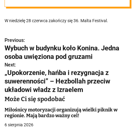
przez kilka dni
W niedzielę 28 czerwca zakończy się 36. Malta Festival.
przyciągało w
przestrzeni
Previous:
N
Wybuch w budynku koło Konina. Jedna
a
osoba uwięziona pod gruzami
miasta naszą
w
Next:
„Upokorzenie, hańba i rezygnacja z
uwagę
i
suwerenności” – Hezbollah przeciw
g
układowi władz z Izraelem
a
Może Ci się spodobać
c
Miłośnicy motoryzacji organizują wielki piknik w
regionie. Mają bardzo ważny cel!
j
6 sierpnia 2026
a