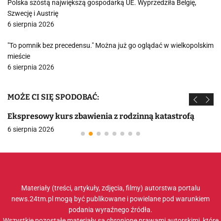
Polska szóstą największą gospodarką UE. Wyprzedziła Belgię,
Szwecję i Austrię
6 sierpnia 2026
"To pomnik bez precedensu." Można już go oglądać w wielkopolskim
mieście
6 sierpnia 2026
MOŻE CI SIĘ SPODOBAĆ:
Ekspresowy kurs zbawienia z rodzinną katastrofą
6 sierpnia 2026
Materiały (treści, artykuły, zdjęcia, filmy) autorstwa portalu
news.24tm.pl mogą być publikowane i powielane pod warunkiem
podania wyraźnego źródła.
Wszystkie pozostałe materiały są chronione prawami autorskimi, które