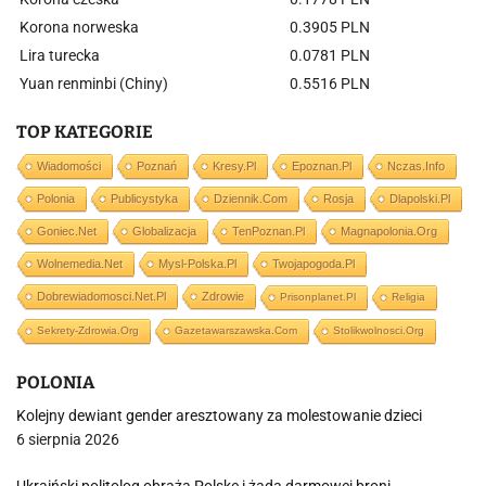
Korona norweska
0.3905 PLN
Lira turecka
0.0781 PLN
Yuan renminbi (Chiny)
0.5516 PLN
TOP KATEGORIE
Wiadomości
Poznań
Kresy.pl
Epoznan.pl
Nczas.info
Polonia
Publicystyka
Dziennik.com
Rosja
Dlapolski.pl
Goniec.net
Globalizacja
TenPoznan.pl
Magnapolonia.org
Wolnemedia.net
Mysl-Polska.pl
Twojapogoda.pl
Dobrewiadomosci.net.pl
Zdrowie
Prisonplanet.pl
Religia
Sekrety-Zdrowia.org
Gazetawarszawska.com
Stolikwolnosci.org
POLONIA
Kolejny dewiant gender aresztowany za molestowanie dzieci
6 sierpnia 2026