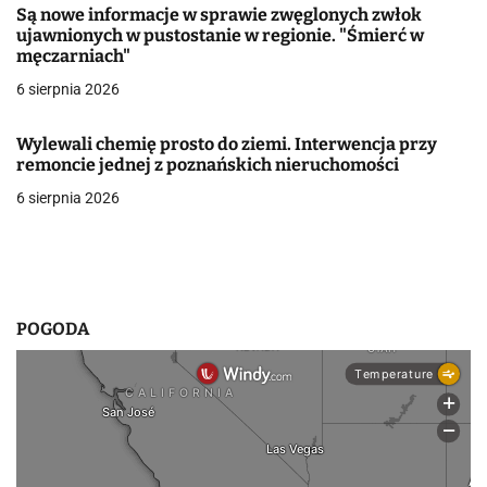
Są nowe informacje w sprawie zwęglonych zwłok
w
ujawnionych w pustostanie w regionie. "Śmierć w
męczarniach"
p
6 sierpnia 2026
i
Wylewali chemię prosto do ziemi. Interwencja przy
s
remoncie jednej z poznańskich nieruchomości
u
6 sierpnia 2026
POGODA