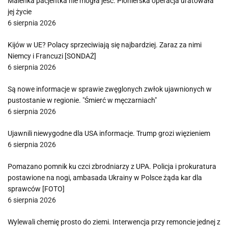
Maleńka pacjentka nie mogła jeść. Pionierska operacja uratowała
jej życie
6 sierpnia 2026
Kijów w UE? Polacy sprzeciwiają się najbardziej. Zaraz za nimi
Niemcy i Francuzi [SONDAŻ]
6 sierpnia 2026
Są nowe informacje w sprawie zwęglonych zwłok ujawnionych w
pustostanie w regionie. "Śmierć w męczarniach"
6 sierpnia 2026
Ujawnili niewygodne dla USA informacje. Trump grozi więzieniem
6 sierpnia 2026
Pomazano pomnik ku czci zbrodniarzy z UPA. Policja i prokuratura
postawione na nogi, ambasada Ukrainy w Polsce żąda kar dla
sprawców [FOTO]
6 sierpnia 2026
Wylewali chemię prosto do ziemi. Interwencja przy remoncie jednej z