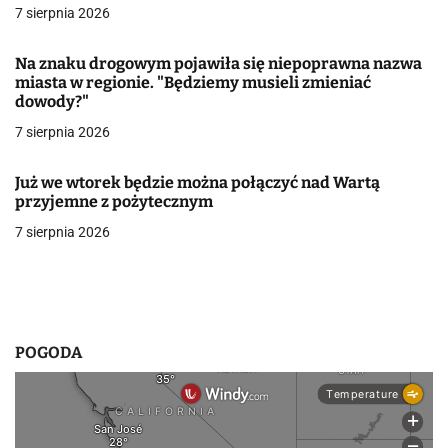
a
7 sierpnia 2026
w
Na znaku drogowym pojawiła się niepoprawna nazwa
miasta w regionie. "Będziemy musieli zmieniać
p
dowody?"
i
7 sierpnia 2026
s
Już we wtorek będzie można połączyć nad Wartą
u
przyjemne z pożytecznym
7 sierpnia 2026
POGODA