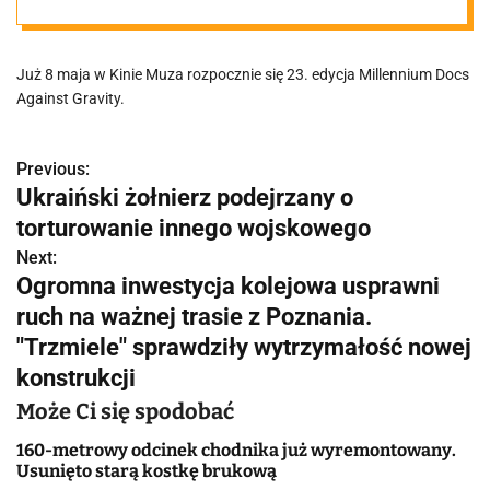
dni
Już 8 maja w Kinie Muza rozpocznie się 23. edycja Millennium Docs
zaprezentowan
Against Gravity.
ych zostanie 59
Previous:
N
Ukraiński żołnierz podejrzany o
filmów z całego
a
torturowanie innego wojskowego
w
Next:
świata
Ogromna inwestycja kolejowa usprawni
i
ruch na ważnej trasie z Poznania.
g
"Trzmiele" sprawdziły wytrzymałość nowej
konstrukcji
a
Może Ci się spodobać
c
160-metrowy odcinek chodnika już wyremontowany.
j
Usunięto starą kostkę brukową