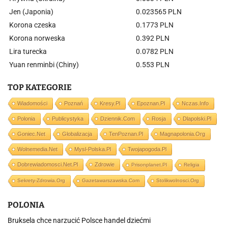
Jen (Japonia)
0.023565 PLN
Korona czeska
0.1773 PLN
Korona norweska
0.392 PLN
Lira turecka
0.0782 PLN
Yuan renminbi (Chiny)
0.553 PLN
TOP KATEGORIE
Wiadomości
Poznań
Kresy.pl
Epoznan.pl
Nczas.info
Polonia
Publicystyka
Dziennik.com
Rosja
Dlapolski.pl
Goniec.net
Globalizacja
TenPoznan.pl
Magnapolonia.org
Wolnemedia.net
Mysl-Polska.pl
Twojapogoda.pl
Dobrewiadomosci.net.pl
Zdrowie
Prisonplanet.pl
Religia
Sekrety-Zdrowia.org
Gazetawarszawska.com
Stolikwolnosci.org
POLONIA
Bruksela chce narzucić Polsce handel dziećmi