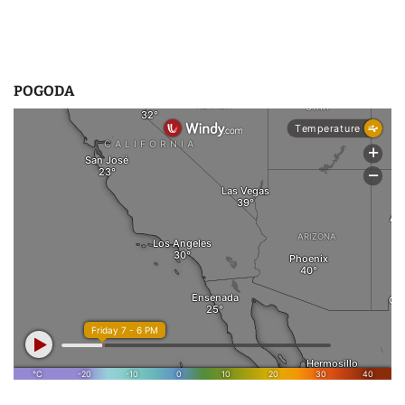
u
POGODA