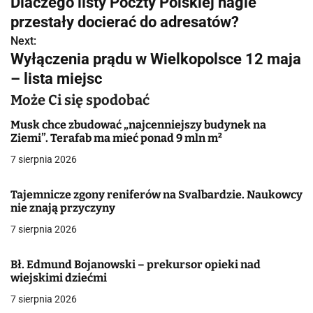
Dlaczego listy Poczty Polskiej nagle
a
przestały docierać do adresatów?
w
Next:
Wyłączenia prądu w Wielkopolsce 12 maja
i
– lista miejsc
g
Może Ci się spodobać
a
Musk chce zbudować „najcenniejszy budynek na
Ziemi”. Terafab ma mieć ponad 9 mln m²
c
7 sierpnia 2026
j
Tajemnicze zgony reniferów na Svalbardzie. Naukowcy
a
nie znają przyczyny
w
7 sierpnia 2026
p
Bł. Edmund Bojanowski – prekursor opieki nad
i
wiejskimi dziećmi
7 sierpnia 2026
s