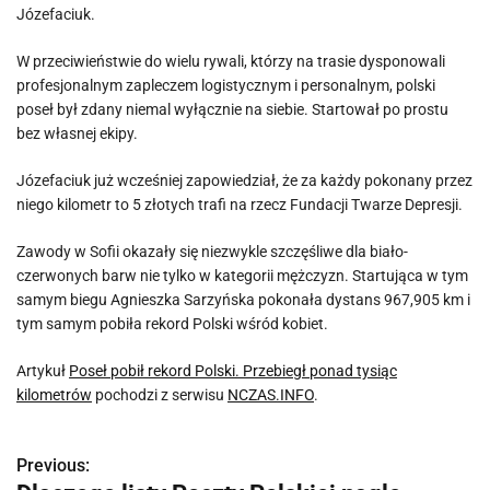
Józefaciuk.
W przeciwieństwie do wielu rywali, którzy na trasie dysponowali
profesjonalnym zapleczem logistycznym i personalnym, polski
poseł był zdany niemal wyłącznie na siebie. Startował po prostu
bez własnej ekipy.
Józefaciuk już wcześniej zapowiedział, że za każdy pokonany przez
niego kilometr to 5 złotych trafi na rzecz Fundacji Twarze Depresji.
Zawody w Sofii okazały się niezwykle szczęśliwe dla biało-
czerwonych barw nie tylko w kategorii mężczyzn. Startująca w tym
samym biegu Agnieszka Sarzyńska pokonała dystans 967,905 km i
tym samym pobiła rekord Polski wśród kobiet.
Artykuł
Poseł pobił rekord Polski. Przebiegł ponad tysiąc
kilometrów
pochodzi z serwisu
NCZAS.INFO
.
Previous:
N