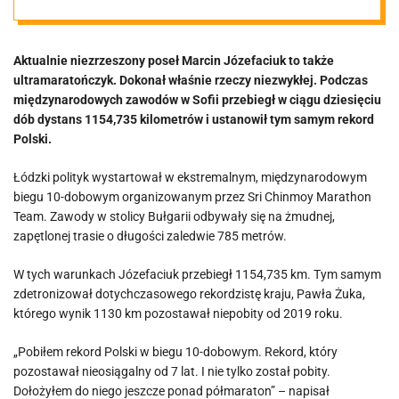
kilometrów
Aktualnie niezrzeszony poseł Marcin Józefaciuk to także
ultramaratończyk. Dokonał właśnie rzeczy niezwykłej. Podczas
międzynarodowych zawodów w Sofii przebiegł w ciągu dziesięciu
dób dystans 1154,735 kilometrów i ustanowił tym samym rekord
Polski.
Łódzki polityk wystartował w ekstremalnym, międzynarodowym
biegu 10-dobowym organizowanym przez Sri Chinmoy Marathon
Team. Zawody w stolicy Bułgarii odbywały się na żmudnej,
zapętlonej trasie o długości zaledwie 785 metrów.
W tych warunkach Józefaciuk przebiegł 1154,735 km. Tym samym
zdetronizował dotychczasowego rekordzistę kraju, Pawła Żuka,
którego wynik 1130 km pozostawał niepobity od 2019 roku.
„Pobiłem rekord Polski w biegu 10-dobowym. Rekord, który
pozostawał nieosiągalny od 7 lat. I nie tylko został pobity.
Dołożyłem do niego jeszcze ponad półmaraton” – napisał