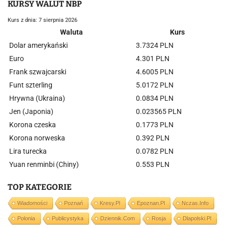
KURSY WALUT NBP
Kurs z dnia: 7 sierpnia 2026
Waluta
Kurs
Dolar amerykański
3.7324 PLN
Euro
4.301 PLN
Frank szwajcarski
4.6005 PLN
Funt szterling
5.0172 PLN
Hrywna (Ukraina)
0.0834 PLN
Jen (Japonia)
0.023565 PLN
Korona czeska
0.1773 PLN
Korona norweska
0.392 PLN
Lira turecka
0.0782 PLN
Yuan renminbi (Chiny)
0.553 PLN
TOP KATEGORIE
Wiadomości
Poznań
Kresy.pl
Epoznan.pl
Nczas.info
Polonia
Publicystyka
Dziennik.com
Rosja
Dlapolski.pl