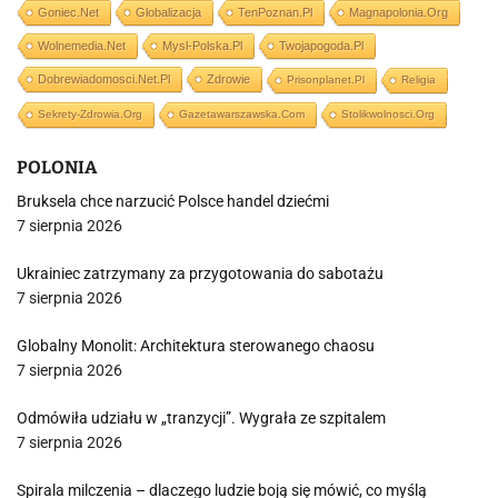
Goniec.net
Globalizacja
TenPoznan.pl
Magnapolonia.org
Wolnemedia.net
Mysl-Polska.pl
Twojapogoda.pl
Dobrewiadomosci.net.pl
Zdrowie
Prisonplanet.pl
Religia
Sekrety-Zdrowia.org
Gazetawarszawska.com
Stolikwolnosci.org
POLONIA
Bruksela chce narzucić Polsce handel dziećmi
7 sierpnia 2026
Ukrainiec zatrzymany za przygotowania do sabotażu
7 sierpnia 2026
Globalny Monolit: Architektura sterowanego chaosu
7 sierpnia 2026
Odmówiła udziału w „tranzycji”. Wygrała ze szpitalem
7 sierpnia 2026
Spirala milczenia – dlaczego ludzie boją się mówić, co myślą