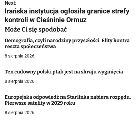
a
Next:
Irańska instytucja ogłosiła granice strefy
w
kontroli w Cieśninie Ormuz
i
Może Ci się spodobać
g
Demografia, czyli narodziny przyszłości. Elity kontra
a
reszta społeczeństwa
8 sierpnia 2026
c
j
Ten cudowny polski ptak jest na skraju wyginięcia
a
8 sierpnia 2026
w
Europejska odpowiedź na Starlinka nabiera rozpędu.
Pierwsze satelity w 2029 roku
p
8 sierpnia 2026
i
s