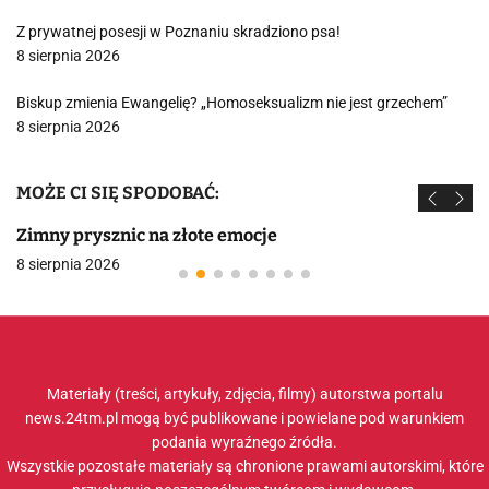
Z prywatnej posesji w Poznaniu skradziono psa!
8 sierpnia 2026
Biskup zmienia Ewangelię? „Homoseksualizm nie jest grzechem”
8 sierpnia 2026
MOŻE CI SIĘ SPODOBAĆ:
Zimny prysznic na złote emocje
8 sierpnia 2026
Materiały (treści, artykuły, zdjęcia, filmy) autorstwa portalu
news.24tm.pl mogą być publikowane i powielane pod warunkiem
podania wyraźnego źródła.
Wszystkie pozostałe materiały są chronione prawami autorskimi, które