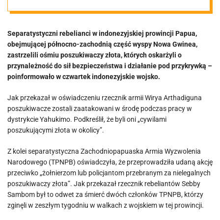
Separatystyczni rebelianci w indonezyjskiej prowincji Papua,
obejmującej północno-zachodnią część wyspy Nowa Gwinea,
zastrzelili ośmiu poszukiwaczy złota, których oskarżyli o
przynależność do sił bezpieczeństwa i działanie pod przykrywką –
poinformowało w czwartek indonezyjskie wojsko.
Jak przekazał w oświadczeniu rzecznik armii Wirya Arthadiguna
poszukiwacze zostali zaatakowani w środę podczas pracy w
dystrykcie Yahukimo. Podkreślił, że byli oni „cywilami
poszukującymi złota w okolicy”.
Z kolei separatystyczna Zachodniopapuaska Armia Wyzwolenia
Narodowego (TPNPB) oświadczyła, że przeprowadziła udaną akcję
przeciwko „żołnierzom lub policjantom przebranym za nielegalnych
poszukiwaczy złota”. Jak przekazał rzecznik rebeliantów Sebby
Sambom był to odwet za śmierć dwóch członków TPNPB, którzy
zginęli w zeszłym tygodniu w walkach z wojskiem w tej prowincji.