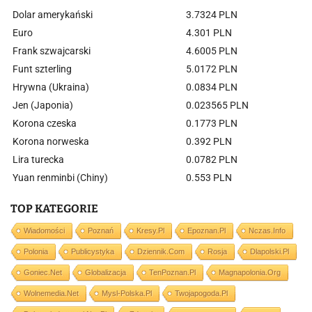
Dolar amerykański
3.7324 PLN
Euro
4.301 PLN
Frank szwajcarski
4.6005 PLN
Funt szterling
5.0172 PLN
Hrywna (Ukraina)
0.0834 PLN
Jen (Japonia)
0.023565 PLN
Korona czeska
0.1773 PLN
Korona norweska
0.392 PLN
Lira turecka
0.0782 PLN
Yuan renminbi (Chiny)
0.553 PLN
TOP KATEGORIE
Wiadomości
Poznań
Kresy.pl
Epoznan.pl
Nczas.info
Polonia
Publicystyka
Dziennik.com
Rosja
Dlapolski.pl
Goniec.net
Globalizacja
TenPoznan.pl
Magnapolonia.org
Wolnemedia.net
Mysl-Polska.pl
Twojapogoda.pl