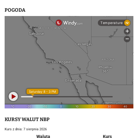
u
POGODA
KURSY WALUT NBP
Kurs z dnia: 7 sierpnia 2026
Waluta
Kurs