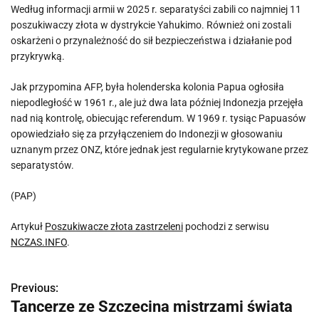
Według informacji armii w 2025 r. separatyści zabili co najmniej 11
poszukiwaczy złota w dystrykcie Yahukimo. Również oni zostali
oskarżeni o przynależność do sił bezpieczeństwa i działanie pod
przykrywką.
Jak przypomina AFP, była holenderska kolonia Papua ogłosiła
niepodległość w 1961 r., ale już dwa lata później Indonezja przejęła
nad nią kontrolę, obiecując referendum. W 1969 r. tysiąc Papuasów
opowiedziało się za przyłączeniem do Indonezji w głosowaniu
uznanym przez ONZ, które jednak jest regularnie krytykowane przez
separatystów.
(PAP)
Artykuł
Poszukiwacze złota zastrzeleni
pochodzi z serwisu
NCZAS.INFO
.
Previous:
N
Tancerze ze Szczecina mistrzami świata