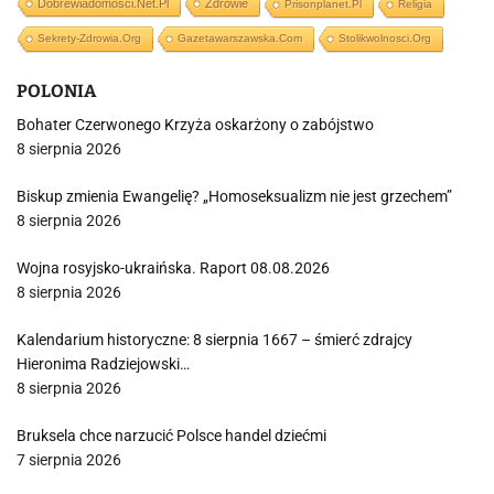
Dobrewiadomosci.net.pl
Zdrowie
Prisonplanet.pl
Religia
Sekrety-Zdrowia.org
Gazetawarszawska.com
Stolikwolnosci.org
POLONIA
Bohater Czerwonego Krzyża oskarżony o zabójstwo
8 sierpnia 2026
Biskup zmienia Ewangelię? „Homoseksualizm nie jest grzechem”
8 sierpnia 2026
Wojna rosyjsko-ukraińska. Raport 08.08.2026
8 sierpnia 2026
Kalendarium historyczne: 8 sierpnia 1667 – śmierć zdrajcy
Hieronima Radziejowski…
8 sierpnia 2026
Bruksela chce narzucić Polsce handel dziećmi
7 sierpnia 2026