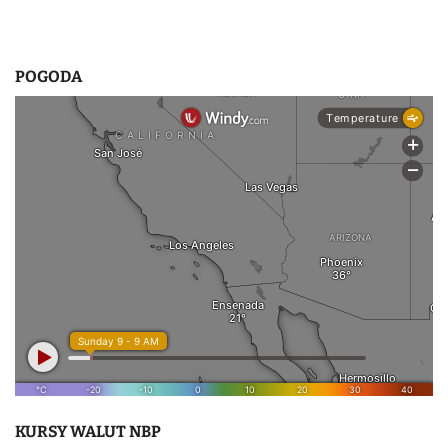
POGODA
KURSY WALUT NBP