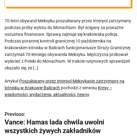
lotnisku w
70-letni obywatel Meksyku poszukiwany przez Interpol zatrzymany
Krakowie-
podczas próby wylotu do Monachium. Był ścigany za poważne
oszustwa finansowe. Sprawą zajmuje się krakowska policja.
Balicach
Podczas porannej kontroli granicznej 10 października na
krakowskim lotnisku w Balicach funkcjonariusze Straży Granicznej
zatrzymali 70-letniego obywatela Meksyku. Mężczyzna próbował
wylecieć z Polski do Monachium. W trakcie rutynowych sprawdzeń
okazało się, że […]
Artykuł
Poszukiwany przez Interpol Meksykanin zatrzymany na
lotnisku w Krakowie-Balicach
pochodzi z serwisu
Kresy –
wiadomości, wydarzenia, aktualności, newsy
.
Previous:
N
Vance: Hamas lada chwila uwolni
a
wszystkich żywych zakładników