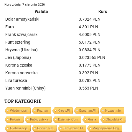
Kurs z dnia: 7 sierpnia 2026
Waluta
Kurs
Dolar amerykański
3.7324 PLN
Euro
4.301 PLN
Frank szwajcarski
4.6005 PLN
Funt szterling
5.0172 PLN
Hrywna (Ukraina)
0.0834 PLN
Jen (Japonia)
0.023565 PLN
Korona czeska
0.1773 PLN
Korona norweska
0.392 PLN
Lira turecka
0.0782 PLN
Yuan renminbi (Chiny)
0.553 PLN
TOP KATEGORIE
Wiadomości
Poznań
Kresy.pl
Epoznan.pl
Nczas.info
Polonia
Publicystyka
Dziennik.com
Rosja
Dlapolski.pl
Globalizacja
Goniec.net
TenPoznan.pl
Magnapolonia.org