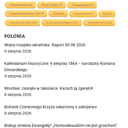
Wolnemedia.net
Mysl-Polska.pl
Twojapogoda.pl
Dobrewiadomosci.net.pl
Zdrowie
Prisonplanet.pl
Religia
Sekrety-Zdrowia.org
Gazetawarszawska.com
Stolikwolnosci.org
POLONIA
Wojna rosyjsko-ukraińska. Raport 09.08.2026
9 sierpnia 2026
Kalendarium historyczne: 9 sierpnia 1864 – narodziny Romana
Dmowskiego
9 sierpnia 2026
Wrocław: zasnęła w taksówce. Kazach ją zgwałcił
8 sierpnia 2026
Bohater Czerwonego Krzyża oskarżony o zabójstwo
8 sierpnia 2026
Biskup zmienia Ewangelię? „Homoseksualizm nie jest grzechem”