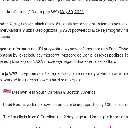
— kooQlarue (@Overreport369)
May 30, 2026
odał, że większość takich obiektów spala się przed dotarciem do powierz
merykańska Służba Geologiczna (USGS) potwierdziła, że sejsmografy nie
rżenia.
gencja informacyjna UPI przywołała wypowiedź meteorologa Erica Fishera
ostonu był eksplodujący meteoryt. Meteorolog Danielle Noyes podkreśliła 
eteoryt, należy do NASA i może wymagać odnalezienia szczątków.
tacja WBZ przypomniała, że prędkość z jaką meteoryty wchodzą w atmos
ytwarzać fale uderzeniowe o bardzo dużej sile.
Meanwhile in South Carolina & Boston, America
Loud Booms with no known source are being reported by 100s of resid
The 1st clip is from S.Carolina just 2 days ago and 2nd clip is hours a