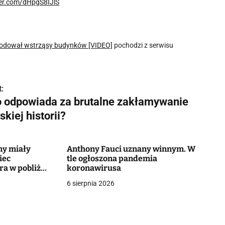
ter.com/dHpgS8IJlS
owodował wstrząsy budynków [VIDEO]
pochodzi z serwisu
:
o odpowiada za brutalne zakłamywanie
skiej historii?
ny miały
Anthony Fauci uznany winnym. W
iec
tle ogłoszona pandemia
ra w pobliżu
koronawirusa
6 sierpnia 2026