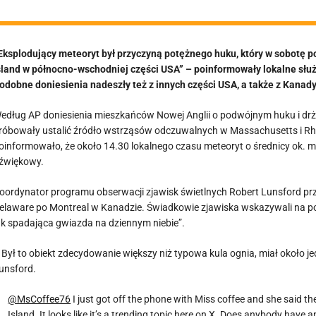
Eksplodujący meteoryt był przyczyną potężnego huku, który w sobotę 
sland w północno-wschodniej części USA” – poinformowały lokalne służby
odobne doniesienia nadeszły też z innych części USA, a także z Kanady
edług AP doniesienia mieszkańców Nowej Anglii o podwójnym huku i drżen
róbowały ustalić źródło wstrząsów odczuwalnych w Massachusetts i R
oinformowało, że około 14.30 lokalnego czasu meteoryt o średnicy ok. 
źwiękowy.
oordynator programu obserwacji zjawisk świetlnych Robert Lunsford prz
elaware po Montreal w Kanadzie. Świadkowie zjawiska wskazywali na podw
ak spadająca gwiazda na dziennym niebie”.
 Był to obiekt zdecydowanie większy niż typowa kula ognia, miał około je
unsford.
@MsCoffee76
I just got off the phone with Miss coffee and she said 
Island. It looks like it’s a trending topic here on X. Does anybody have 