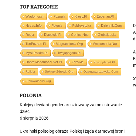
TOP KATEGORIE
Wiadomości
Poznań
Kresy.pl
Epoznan.pl
D
Nczas.info
Polonia
Publicystyka
Dziennik.com
A
Rosja
Dlapolski.pl
Goniec.net
Globalizacja
d
TenPoznan.pl
Magnapolonia.org
Wolnemedia.net
A
Mysl-Polska.pl
Twojapogoda.pl
B
Dobrewiadomosci.net.pl
Zdrowie
Prisonplanet.pl
m
Religia
Sekrety-Zdrowia.org
Gazetawarszawska.com
S
Stolikwolnosci.org
w
POLONIA
Kolejny dewiant gender aresztowany za molestowanie
dzieci
6 sierpnia 2026
Ukraiński politolog obraża Polskę i żąda darmowej broni