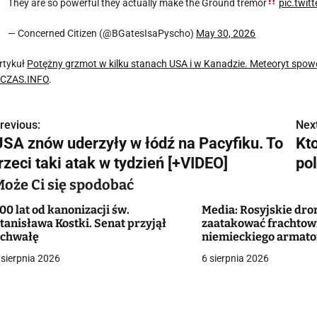
They are so powerful they actually make the Ground tremor
pic.twit
— Concerned Citizen (@BGatesIsaPyscho)
May 30, 2026
rtykuł
Potężny grzmot w kilku stanach USA i w Kanadzie. Meteoryt sp
CZAS.INFO
.
revious:
Next
N
USA znów uderzyły w łódź na Pacyfiku. To
Kt
a
rzeci taki atak w tydzień [+VIDEO]
pol
w
Może Ci się spodobać
00 lat od kanonizacji św.
Media: Rosyjskie dro
tanisława Kostki. Senat przyjął
zaatakować frachtow
g
chwałę
niemieckiego armato
Odessy
 sierpnia 2026
6 sierpnia 2026
a
c