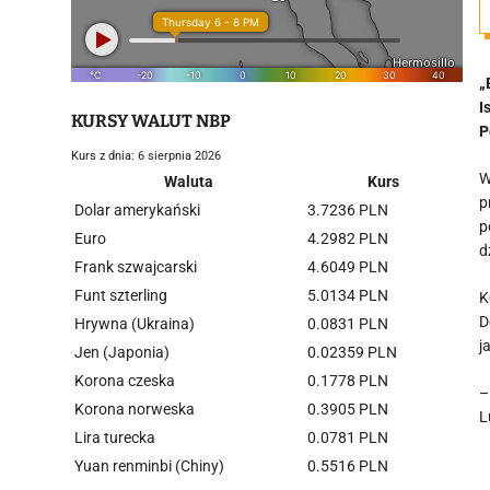
„
I
KURSY WALUT NBP
P
Kurs z dnia: 6 sierpnia 2026
W
Waluta
Kurs
p
Dolar amerykański
3.7236 PLN
p
Euro
4.2982 PLN
d
Frank szwajcarski
4.6049 PLN
Funt szterling
5.0134 PLN
K
D
Hrywna (Ukraina)
0.0831 PLN
j
Jen (Japonia)
0.02359 PLN
Korona czeska
0.1778 PLN
–
Korona norweska
0.3905 PLN
L
Lira turecka
0.0781 PLN
Yuan renminbi (Chiny)
0.5516 PLN