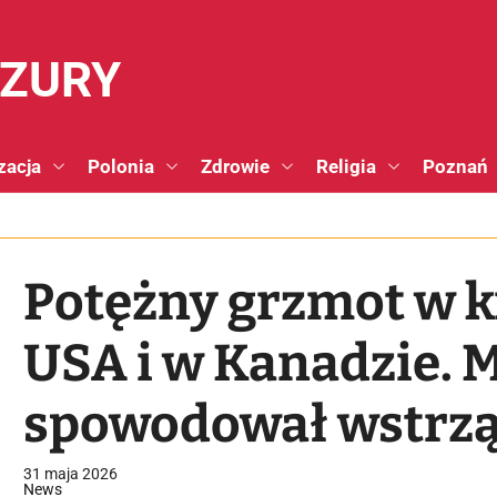
NZURY
zacja
Polonia
Zdrowie
Religia
Poznań
Potężny grzmot w k
USA i w Kanadzie. 
spowodował wstrz
[VIDEO]
31 maja 2026
News