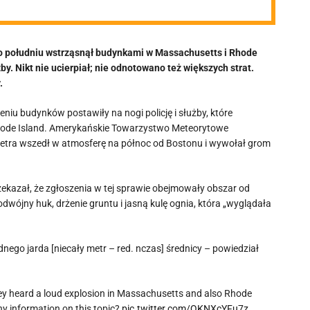
po południu wstrząsnął budynkami w Massachusetts i Rhode
. Nikt nie ucierpiał; nie odnotowano też większych strat.
.
iu budynków postawiły na nogi policję i służby, które
hode Island. Amerykańskie Towarzystwo Meteorytowe
metra wszedł w atmosferę na północ od Bostonu i wywołał grom
ekazał, że zgłoszenia w tej sprawie obejmowały obszar od
ójny huk, drżenie gruntu i jasną kulę ognia, która „wyglądała
dnego jarda [niecały metr – red. nczas] średnicy – powiedział
they heard a loud explosion in Massachusetts and also Rhode
any information on this topic?
pic.twitter.com/QKNXcYFu7z