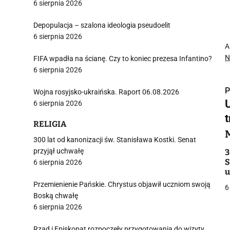
6 sierpnia 2026
Depopulacja – szalona ideologia pseudoelit
6 sierpnia 2026
A
N
FIFA wpadła na ścianę. Czy to koniec prezesa Infantino?
6 sierpnia 2026
P
Wojna rosyjsko-ukraińska. Raport 06.08.2026
6 sierpnia 2026
t
RELIGIA
300 lat od kanonizacji św. Stanisława Kostki. Senat
i
przyjął uchwałę
3
S
6 sierpnia 2026
u
Przemienienie Pańskie. Chrystus objawił uczniom swoją
6
Boską chwałę
6 sierpnia 2026
Rząd i Episkopat rozpoczęły przygotowania do wizyty