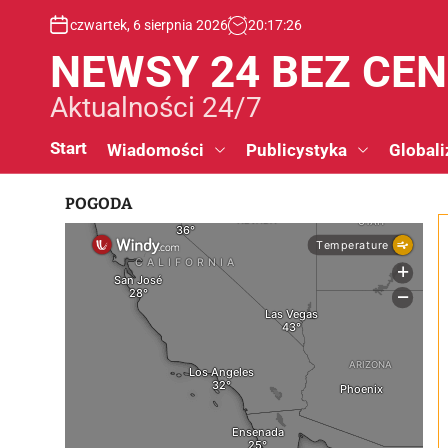
S
czwartek, 6 sierpnia 2026
20
:
17
:
26
k
i
NEWSY 24 BEZ CE
p
t
Aktualności 24/7
o
c
Start
Wiadomości
Publicystyka
Globali
o
n
POGODA
t
e
n
t