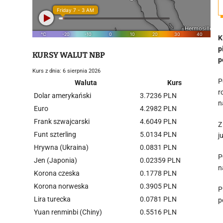
K
p
KURSY WALUT NBP
p
Kurs z dnia: 6 sierpnia 2026
P
Waluta
Kurs
r
Dolar amerykański
3.7236 PLN
n
Euro
4.2982 PLN
Frank szwajcarski
4.6049 PLN
Z
Funt szterling
5.0134 PLN
j
Hrywna (Ukraina)
0.0831 PLN
P
Jen (Japonia)
0.02359 PLN
n
Korona czeska
0.1778 PLN
Korona norweska
0.3905 PLN
P
Lira turecka
0.0781 PLN
p
Yuan renminbi (Chiny)
0.5516 PLN