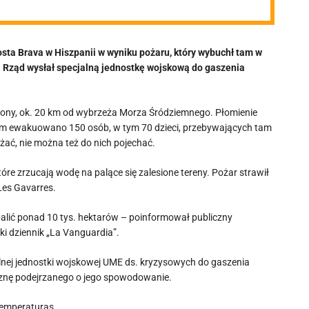
sta Brava w Hiszpanii w wyniku pożaru, który wybuchł tam w
w. Rząd wysłał specjalną jednostkę wojskową do gaszenia
irony, ok. 20 km od wybrzeża Morza Śródziemnego. Płomienie
czym ewakuowano 150 osób, w tym 70 dzieci, przebywających tam
ać, nie można też do nich pojechać.
re zrzucają wodę na palące się zalesione tereny. Pożar strawił
Les Gavarres.
palić ponad 10 tys. hektarów – poinformował publiczny
i dziennik „La Vanguardia”.
alnej jednostki wojskowej UME ds. kryzysowych do gaszenia
yznę podejrzanego o jego spowodowanie.
 temperaturas