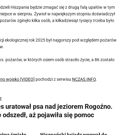
zieli Hiszpania będzie zmagać się z drugą falą upałów w tym
 miejsce w sierpniu. Żywioł w największym stopniu doświadczył
ożarów zginęło kilka osób, a kilkadziesiąt tysięcy trzeba było
ji ekologicznej rok 2025 był najgorszy pod względem pożarów
ów.
 pożarów, w których osiem osób straciło życie, a 86 zostało
ano wojsko [VIDEO]
pochodzi z serwisu
NCZAS.INFO
.
:
es uratował psa nad jeziorem Rogoźno.
e odszedł, aż pojawiła się pomoc
ożna śmiało
Hiszpański ksiądz wezwał do