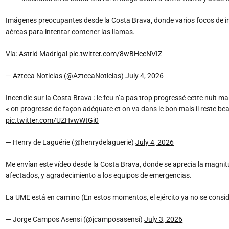
Imágenes preocupantes desde la Costa Brava, donde varios focos de in
aéreas para intentar contener las llamas.
Vía: Astrid Madrigal
pic.twitter.com/8wBHeeNVIZ
— Azteca Noticias (@AztecaNoticias)
July 4, 2026
Incendie sur la Costa Brava : le feu n’a pas trop progressé cette nuit ma
« on progresse de façon adéquate et on va dans le bon mais il reste bea
pic.twitter.com/UZHvwWtGi0
— Henry de Laguérie (@henrydelaguerie)
July 4, 2026
Me envían este vídeo desde la Costa Brava, donde se aprecia la magnit
afectados, y agradecimiento a los equipos de emergencias.
La UME está en camino (En estos momentos, el ejército ya no se consi
— Jorge Campos Asensi (@jcamposasensi)
July 3, 2026