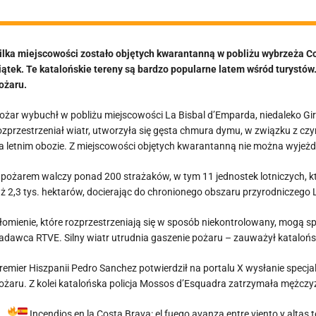
ilka miejscowości zostało objętych kwarantanną w pobliżu wybrzeża Co
iątek. Te katalońskie tereny są bardzo popularne latem wśród turystó
ożaru.
ożar wybuchł w pobliżu miejscowości La Bisbal d’Emparda, niedaleko G
ozprzestrzeniał wiatr, utworzyła się gęsta chmura dymu, w związku z 
a letnim obozie. Z miejscowości objętych kwarantanną nie można wyjeżdż
 pożarem walczy ponad 200 strażaków, w tym 11 jednostek lotniczych, któ
uż 2,3 tys. hektarów, docierając do chronionego obszaru przyrodniczego 
łomienie, które rozprzestrzeniają się w sposób niekontrolowany, mogą s
adawca RTVE. Silny wiatr utrudnia gaszenie pożaru – zauważył katalońsk
remier Hiszpanii Pedro Sanchez potwierdził na portalu X wysłanie specj
ożaru. Z kolei katalońska policja Mossos d’Esquadra zatrzymała mężcz
Incendios en la Costa Brava: el fuego avanza entre viento y altas