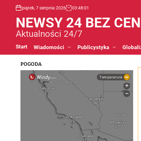
S
piątek, 7 sierpnia 2026
03
:
48
:
01
k
i
NEWSY 24 BEZ CE
p
t
Aktualności 24/7
o
c
Start
Wiadomości
Publicystyka
Globali
o
n
POGODA
t
e
n
t