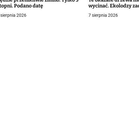
topni. Podano datę
wycinać. Ekolodzy za
g
 sierpnia 2026
7 sierpnia 2026
a
c
a
w
p
s
u