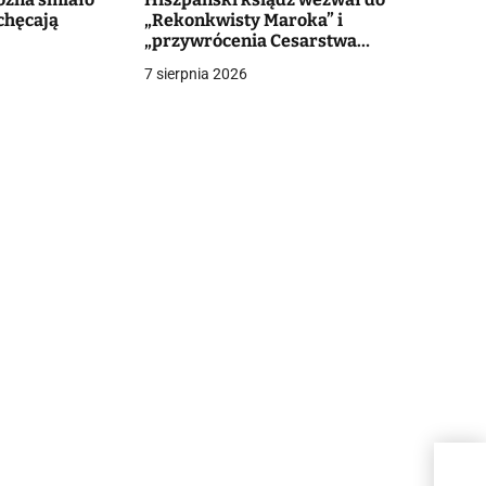
chęcają
„Rekonkwisty Maroka” i
„przywrócenia Cesarstwa
Rzymskiego”. Reakcja diecezji
7 sierpnia 2026
Pies