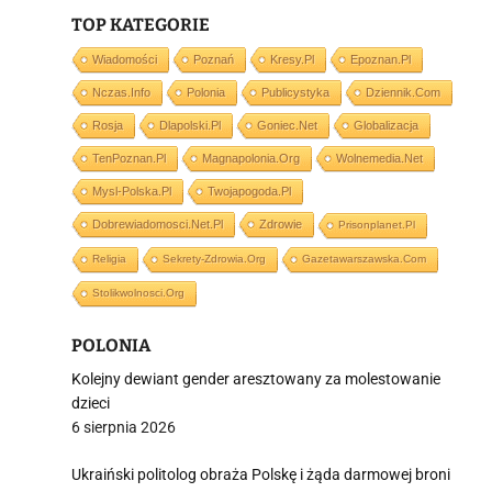
TOP KATEGORIE
Wiadomości
Poznań
Kresy.pl
Epoznan.pl
Nczas.info
Polonia
Publicystyka
Dziennik.com
Rosja
Dlapolski.pl
Goniec.net
Globalizacja
TenPoznan.pl
Magnapolonia.org
Wolnemedia.net
Mysl-Polska.pl
Twojapogoda.pl
Dobrewiadomosci.net.pl
Zdrowie
Prisonplanet.pl
Religia
Sekrety-Zdrowia.org
Gazetawarszawska.com
Stolikwolnosci.org
POLONIA
Kolejny dewiant gender aresztowany za molestowanie
dzieci
6 sierpnia 2026
Ukraiński politolog obraża Polskę i żąda darmowej broni