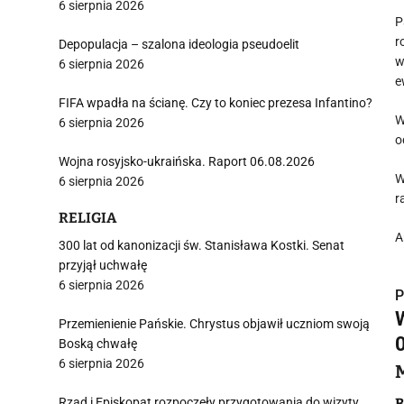
6 sierpnia 2026
P
r
Depopulacja – szalona ideologia pseudoelit
w
6 sierpnia 2026
e
FIFA wpadła na ścianę. Czy to koniec prezesa Infantino?
W
6 sierpnia 2026
o
Wojna rosyjsko-ukraińska. Raport 06.08.2026
W
6 sierpnia 2026
r
RELIGIA
A
300 lat od kanonizacji św. Stanisława Kostki. Senat
przyjął uchwałę
6 sierpnia 2026
P
Przemienienie Pańskie. Chrystus objawił uczniom swoją
Boską chwałę
6 sierpnia 2026
i
Rząd i Episkopat rozpoczęły przygotowania do wizyty
B