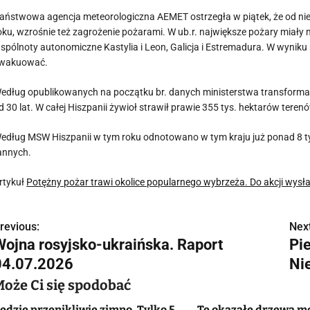
aństwowa agencja meteorologiczna AEMET ostrzegła w piątek, że od nied
oku, wzrośnie też zagrożenie pożarami. W ub.r. największe pożary miały
spólnoty autonomiczne Kastylia i Leon, Galicja i Estremadura. W wyniku p
wakuować.
edług opublikowanych na początku br. danych ministerstwa transformac
d 30 lat. W całej Hiszpanii żywioł strawił prawie 355 tys. hektarów teren
edług MSW Hiszpanii w tym roku odnotowano w tym kraju już ponad 8 tys.
annych.
rtykuł
Potężny pożar trawi okolice popularnego wybrzeża. Do akcji wysł
revious:
Next
N
Wojna rosyjsko-ukraińska. Raport
Pi
a
04.07.2026
Ni
w
Może Ci się spodobać
ędzie przenikliwie zimno. Tylko 5
Te okazałe drzewa m