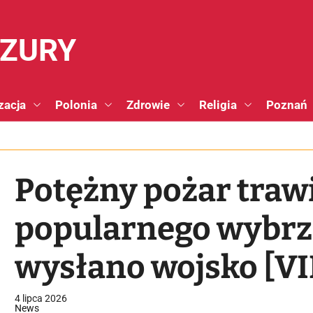
NZURY
zacja
Polonia
Zdrowie
Religia
Poznań
Potężny pożar trawi
popularnego wybrze
wysłano wojsko [V
4 lipca 2026
News