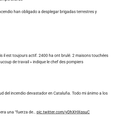
cendio han obligado a desplegar brigadas terrestres y
is il est toujours actif. 2400 ha ont brulé. 2 maisons touchées
ucoup de travail » indique le chef des pompiers
ud del incendio devastador en Cataluña. Todo mi ánimo a los
dera una “fuerza de…
pic.twitter.com/yDhXHXqsuC