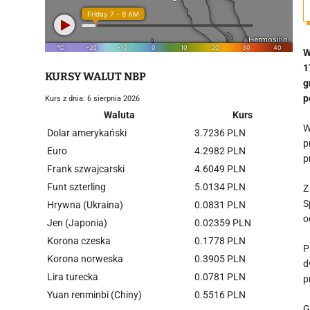
W
1
KURSY WALUT NBP
g
p
Kurs z dnia: 6 sierpnia 2026
Waluta
Kurs
W
Dolar amerykański
3.7236 PLN
p
Euro
4.2982 PLN
p
Frank szwajcarski
4.6049 PLN
Funt szterling
5.0134 PLN
Z
S
Hrywna (Ukraina)
0.0831 PLN
o
Jen (Japonia)
0.02359 PLN
Korona czeska
0.1778 PLN
P
Korona norweska
0.3905 PLN
d
Lira turecka
0.0781 PLN
p
Yuan renminbi (Chiny)
0.5516 PLN
G