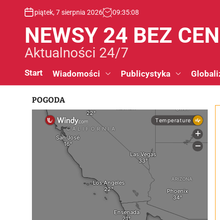
S
piątek, 7 sierpnia 2026
09
:
35
:
09
k
i
NEWSY 24 BEZ CE
p
t
Aktualności 24/7
o
c
Start
Wiadomości
Publicystyka
Globali
o
n
POGODA
t
e
n
t