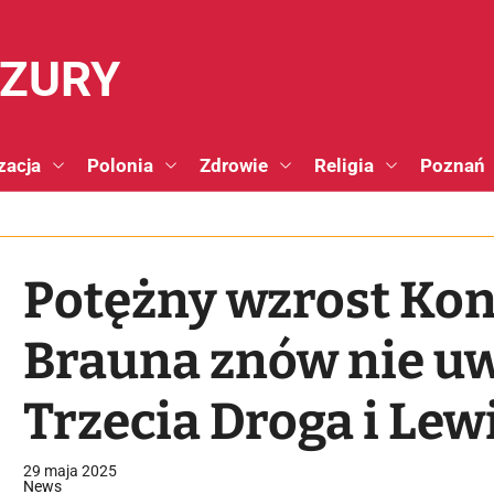
NZURY
zacja
Polonia
Zdrowie
Religia
Poznań
Potężny wzrost Konf
Brauna znów nie u
Trzecia Droga i Lew
Najnowszy sondaż
29 maja 2025
News