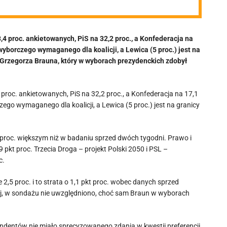
4 proc. ankietowanych, PiS na 32,2 proc., a Konfederacja na
 wyborczego wymaganego dla koalicji, a Lewica (5 proc.) jest na
i Grzegorza Brauna, który w wyborach prezydenckich zdobył
proc. ankietowanych, PiS na 32,2 proc., a Konfederacja na 17,1
zego wymaganego dla koalicji, a Lewica (5 proc.) jest na granicy
t proc. większym niż w badaniu sprzed dwóch tygodni. Prawo i
 pkt proc. Trzecia Droga – projekt Polski 2050 i PSL –
c.
5 proc. i to strata o 1,1 pkt proc. wobec danych sprzed
kiej, w sondażu nie uwzględniono, choć sam Braun w wyborach
ndentów nie miało sprecyzowanego zdania w kwestii preferencji