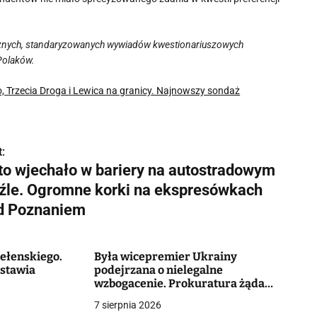
nicznych, standaryzowanych wywiadów kwestionariuszowych
Polaków.
, Trzecia Droga i Lewica na granicy. Najnowszy sondaż
:
to wjechało w bariery na autostradowym
źle. Ogromne korki na ekspresówkach
d Poznaniem
ełenskiego.
Była wicepremier Ukrainy
stawia
podejrzana o nielegalne
wzbogacenie. Prokuratura żąda
13,1 mln hrywien kaucji [+FOTO]
7 sierpnia 2026