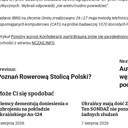
olitycznych. Wybrali odpowiedź „nie wiem/trudno powiedzieć”.
adanie IBRiS na zlecenie Onetu zrealizowano 26 i 27 maja metodą telefo
spomaganych komputerowo (CATI) na próbie badawczej 1070 dorosłych 
rtykuł
Potężny wzrost Konfederacji, partii Brauna znów nie uwzględniono
ochodzi z serwisu
NCZAS.INFO
.
Next
N
Au
revious:
a
Poznań Rowerową Stolicą Polski?
wę
w
po
Może Ci się spodobać
iemcy dementują doniesienia o
Ukraińcy mają dość Z
g
zbrojeniu na pokładzie
Ten SONDAŻ nie pozo
kraińskiego An-124
żadnych złudzeń
a
 sierpnia 2026
7 sierpnia 2026