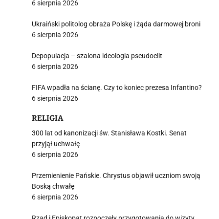
6 sierpnia 2026
j
Ukraiński politolog obraża Polskę i żąda darmowej broni
6 sierpnia 2026
Depopulacja – szalona ideologia pseudoelit
6 sierpnia 2026
FIFA wpadła na ścianę. Czy to koniec prezesa Infantino?
i
6 sierpnia 2026
RELIGIA
300 lat od kanonizacji św. Stanisława Kostki. Senat
przyjął uchwałę
6 sierpnia 2026
Przemienienie Pańskie. Chrystus objawił uczniom swoją
Boską chwałę
6 sierpnia 2026
Rząd i Episkopat rozpoczęły przygotowania do wizyty