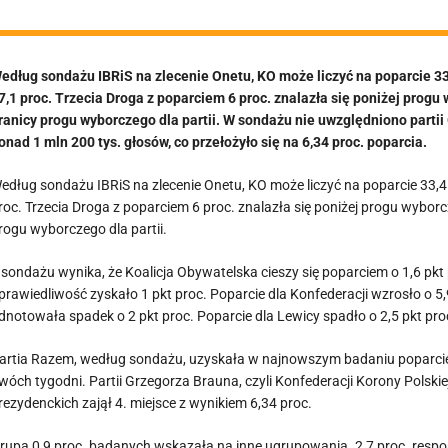
edług sondażu IBRiS na zlecenie Onetu, KO może liczyć na poparcie 33,
7,1 proc. Trzecia Droga z poparciem 6 proc. znalazła się poniżej progu
ranicy progu wyborczego dla partii. W sondażu nie uwzględniono parti
onad 1 mln 200 tys. głosów, co przełożyło się na 6,34 proc. poparcia.
edług sondażu IBRiS na zlecenie Onetu, KO może liczyć na poparcie 33,4 
roc. Trzecia Droga z poparciem 6 proc. znalazła się poniżej progu wyborc
rogu wyborczego dla partii.
 sondażu wynika, że Koalicja Obywatelska cieszy się poparciem o 1,6 pk
prawiedliwość zyskało 1 pkt proc. Poparcie dla Konfederacji wzrosło o 5,9
dnotowała spadek o 2 pkt proc. Poparcie dla Lewicy spadło o 2,5 pkt pro
artia Razem, według sondażu, uzyskała w najnowszym badaniu poparcie 2,
wóch tygodni. Partii Grzegorza Brauna, czyli Konfederacji Korony Pols
rezydenckich zajął 4. miejsce z wynikiem 6,34 proc.
rupa 0,9 proc. badanych wskazała na inne ugrupowania. 2,7 proc. respo