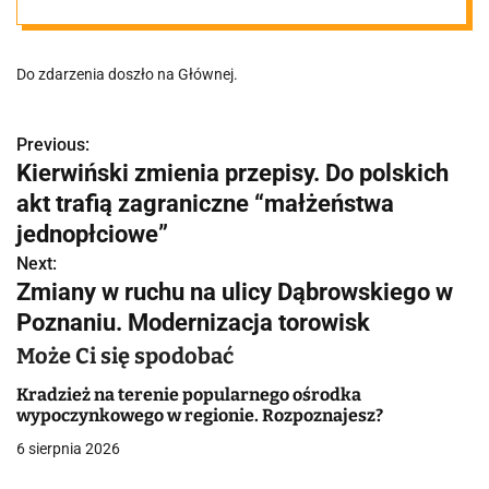
mandatem
Do zdarzenia doszło na Głównej.
Previous:
N
Kierwiński zmienia przepisy. Do polskich
a
akt trafią zagraniczne “małżeństwa
w
jednopłciowe”
Next:
i
Zmiany w ruchu na ulicy Dąbrowskiego w
g
Poznaniu. Modernizacja torowisk
a
Może Ci się spodobać
c
Kradzież na terenie popularnego ośrodka
wypoczynkowego w regionie. Rozpoznajesz?
j
6 sierpnia 2026
a