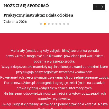
MOŻE CI SIĘ SPODOBAĆ:
Praktyczny instruktaż z dala od okien
7 sierpnia 2026
Materiały (treści, artykuły, zdjęcia, filmy) autorstwa portalu
news.24tm.pl mogą być publikowane i powielane pod warunkiem
podania wyraźnego źródła.
Wszystkie pozostałe materiały są chronione prawami autorskimi, które
przysługują poszczególnym twórcom i wydawcom.
Powielanie tych treści wymaga uzyskania ich uprzedniej pisemnej zgody.
Portal news.24tm.pl udostępnia i agreguje treści (m.in. na zasadzie
prawa cytatu) wyłącznie w celach informacyjnych.
Nie bierzemy odpowiedzialności za treści artykułów poszczególnych
autorów i wydawców.
Uwagi i sugestie prosimy kierować za pomocą zakładki
kontakt
. Nasza