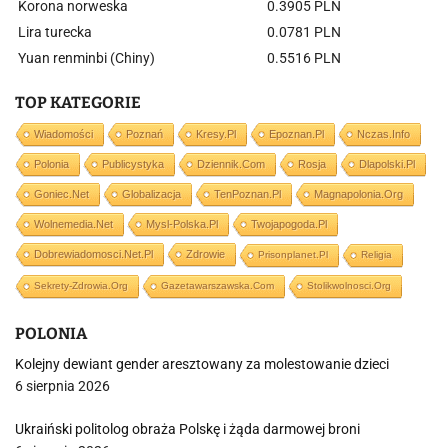
Korona norweska
0.3905 PLN
Lira turecka
0.0781 PLN
Yuan renminbi (Chiny)
0.5516 PLN
TOP KATEGORIE
Wiadomości
Poznań
Kresy.pl
Epoznan.pl
Nczas.info
Polonia
Publicystyka
Dziennik.com
Rosja
Dlapolski.pl
Goniec.net
Globalizacja
TenPoznan.pl
Magnapolonia.org
Wolnemedia.net
Mysl-Polska.pl
Twojapogoda.pl
Dobrewiadomosci.net.pl
Zdrowie
Prisonplanet.pl
Religia
Sekrety-Zdrowia.org
Gazetawarszawska.com
Stolikwolnosci.org
POLONIA
Kolejny dewiant gender aresztowany za molestowanie dzieci
6 sierpnia 2026
Ukraiński politolog obraża Polskę i żąda darmowej broni