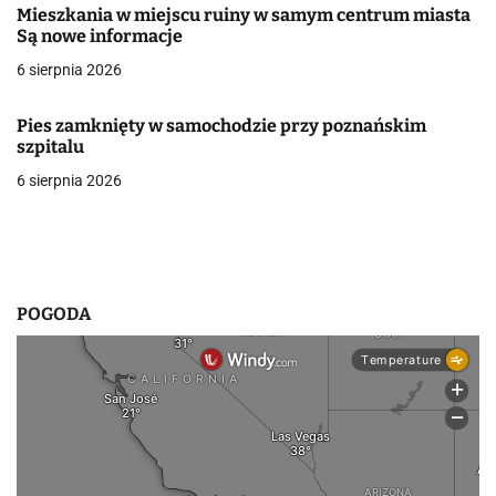
Mieszkania w miejscu ruiny w samym centrum miasta
w
Są nowe informacje
6 sierpnia 2026
p
i
Pies zamknięty w samochodzie przy poznańskim
szpitalu
s
6 sierpnia 2026
u
POGODA