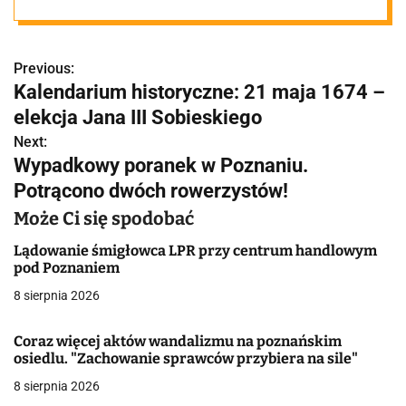
poranek w
Poznaniu
Previous:
N
Kalendarium historyczne: 21 maja 1674 –
a
elekcja Jana III Sobieskiego
w
Next:
Wypadkowy poranek w Poznaniu.
i
Potrącono dwóch rowerzystów!
g
Może Ci się spodobać
a
Lądowanie śmigłowca LPR przy centrum handlowym
pod Poznaniem
c
8 sierpnia 2026
j
Coraz więcej aktów wandalizmu na poznańskim
a
osiedlu. "Zachowanie sprawców przybiera na sile"
w
8 sierpnia 2026