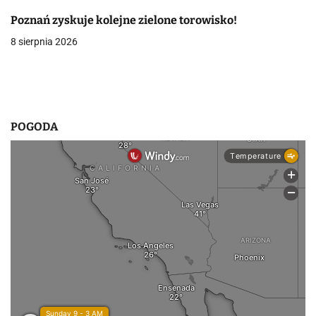
p
Poznań zyskuje kolejne zielone torowisko!
i
8 sierpnia 2026
s
u
POGODA