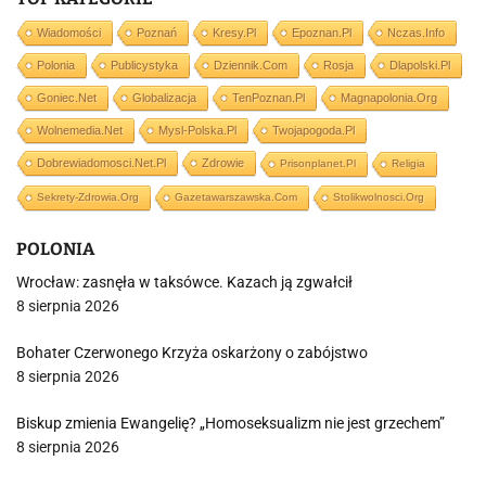
Wiadomości
Poznań
Kresy.pl
Epoznan.pl
Nczas.info
Polonia
Publicystyka
Dziennik.com
Rosja
Dlapolski.pl
Goniec.net
Globalizacja
TenPoznan.pl
Magnapolonia.org
Wolnemedia.net
Mysl-Polska.pl
Twojapogoda.pl
Dobrewiadomosci.net.pl
Zdrowie
Prisonplanet.pl
Religia
Sekrety-Zdrowia.org
Gazetawarszawska.com
Stolikwolnosci.org
POLONIA
Wrocław: zasnęła w taksówce. Kazach ją zgwałcił
8 sierpnia 2026
Bohater Czerwonego Krzyża oskarżony o zabójstwo
8 sierpnia 2026
Biskup zmienia Ewangelię? „Homoseksualizm nie jest grzechem”
8 sierpnia 2026