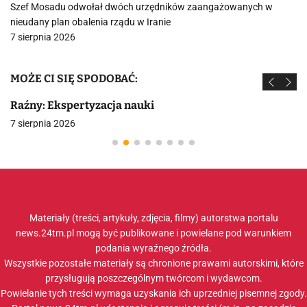
Szef Mosadu odwołał dwóch urzędników zaangażowanych w
nieudany plan obalenia rządu w Iranie
7 sierpnia 2026
MOŻE CI SIĘ SPODOBAĆ:
Raźny: Ekspertyzacja nauki
7 sierpnia 2026
Materiały (treści, artykuły, zdjęcia, filmy) autorstwa portalu
news.24tm.pl mogą być publikowane i powielane pod warunkiem
podania wyraźnego źródła.
Wszystkie pozostałe materiały są chronione prawami autorskimi, które
przysługują poszczególnym twórcom i wydawcom.
Powielanie tych treści wymaga uzyskania ich uprzedniej pisemnej zgody.