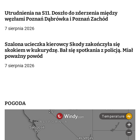
w
Utrudnienia na S11. Doszło do zderzenia między
węzłami Poznań Dąbrówka i Poznań Zachód
p
7 sierpnia 2026
i
s
Szalona ucieczka kierowcy Skody zakończyła się
skokiem w kukurydzę. Bał się spotkania z policją. Miał
u
poważny powód
7 sierpnia 2026
POGODA