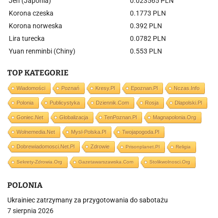
Jen (Japonia)
0.023565 PLN
Korona czeska
0.1773 PLN
Korona norweska
0.392 PLN
Lira turecka
0.0782 PLN
Yuan renminbi (Chiny)
0.553 PLN
TOP KATEGORIE
Wiadomości
Poznań
Kresy.pl
Epoznan.pl
Nczas.info
Polonia
Publicystyka
Dziennik.com
Rosja
Dlapolski.pl
Goniec.net
Globalizacja
TenPoznan.pl
Magnapolonia.org
Wolnemedia.net
Mysl-Polska.pl
Twojapogoda.pl
Dobrewiadomosci.net.pl
Zdrowie
Prisonplanet.pl
Religia
Sekrety-Zdrowia.org
Gazetawarszawska.com
Stolikwolnosci.org
POLONIA
Ukrainiec zatrzymany za przygotowania do sabotażu
7 sierpnia 2026