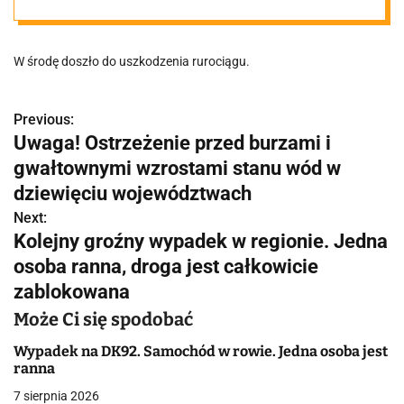
Jest film
W środę doszło do uszkodzenia rurociągu.
Previous:
N
Uwaga! Ostrzeżenie przed burzami i
a
gwałtownymi wzrostami stanu wód w
w
dziewięciu województwach
Next:
i
Kolejny groźny wypadek w regionie. Jedna
g
osoba ranna, droga jest całkowicie
zablokowana
a
Może Ci się spodobać
c
Wypadek na DK92. Samochód w rowie. Jedna osoba jest
j
ranna
a
7 sierpnia 2026