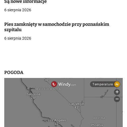
Są nowe informacje
w
6 sierpnia 2026
p
Pies zamknięty w samochodzie przy poznańskim
i
szpitalu
6 sierpnia 2026
s
u
POGODA