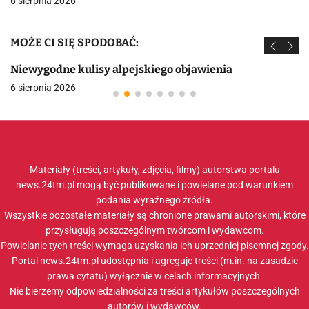
6 sierpnia 2026
MOŻE CI SIĘ SPODOBAĆ:
Niewygodne kulisy alpejskiego objawienia
6 sierpnia 2026
Materiały (treści, artykuły, zdjęcia, filmy) autorstwa portalu
news.24tm.pl mogą być publikowane i powielane pod warunkiem
podania wyraźnego źródła.
Wszystkie pozostałe materiały są chronione prawami autorskimi, które
przysługują poszczególnym twórcom i wydawcom.
Powielanie tych treści wymaga uzyskania ich uprzedniej pisemnej zgody.
Portal news.24tm.pl udostępnia i agreguje treści (m.in. na zasadzie
prawa cytatu) wyłącznie w celach informacyjnych.
Nie bierzemy odpowiedzialności za treści artykułów poszczególnych
autorów i wydawców.