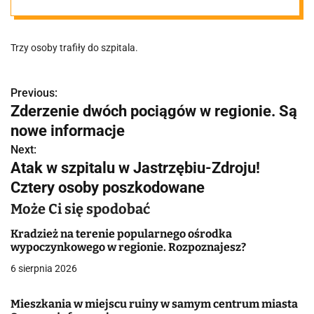
Są nowe
Trzy osoby trafiły do szpitala.
informacje
Previous:
N
Zderzenie dwóch pociągów w regionie. Są
a
nowe informacje
w
Next:
Atak w szpitalu w Jastrzębiu-Zdroju!
i
Cztery osoby poszkodowane
g
Może Ci się spodobać
a
Kradzież na terenie popularnego ośrodka
wypoczynkowego w regionie. Rozpoznajesz?
c
6 sierpnia 2026
j
Mieszkania w miejscu ruiny w samym centrum miasta
a