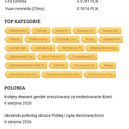
Lira turecka
0.0781 PLN
Yuan renminbi (Chiny)
0.5516 PLN
TOP KATEGORIE
Wiadomości
Poznań
Kresy.pl
Epoznan.pl
Nczas.info
Polonia
Publicystyka
Dziennik.com
Rosja
Dlapolski.pl
Goniec.net
Globalizacja
TenPoznan.pl
Magnapolonia.org
Wolnemedia.net
Mysl-Polska.pl
Twojapogoda.pl
Dobrewiadomosci.net.pl
Zdrowie
Prisonplanet.pl
Religia
Sekrety-Zdrowia.org
Gazetawarszawska.com
Stolikwolnosci.org
POLONIA
Kolejny dewiant gender aresztowany za molestowanie dzieci
6 sierpnia 2026
Ukraiński politolog obraża Polskę i żąda darmowej broni
6 sierpnia 2026