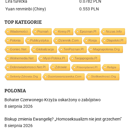
Lira turecka
0.0782 PLN
Yuan renminbi (Chiny)
0.553 PLN
TOP KATEGORIE
Wiadomości
Poznań
Kresy.pl
Epoznan.pl
Nczas.info
Polonia
Publicystyka
Dziennik.com
Rosja
Dlapolski.pl
Goniec.net
Globalizacja
TenPoznan.pl
Magnapolonia.org
Wolnemedia.net
Mysl-Polska.pl
Twojapogoda.pl
Dobrewiadomosci.net.pl
Zdrowie
Prisonplanet.pl
Religia
Sekrety-Zdrowia.org
Gazetawarszawska.com
Stolikwolnosci.org
POLONIA
Bohater Czerwonego Krzyża oskarżony o zabójstwo
8 sierpnia 2026
Biskup zmienia Ewangelię? „Homoseksualizm nie jest grzechem”
8 sierpnia 2026