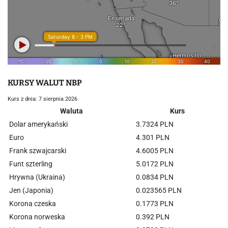
KURSY WALUT NBP
Kurs z dnia: 7 sierpnia 2026
Waluta
Kurs
Dolar amerykański
3.7324 PLN
Euro
4.301 PLN
Frank szwajcarski
4.6005 PLN
Funt szterling
5.0172 PLN
Hrywna (Ukraina)
0.0834 PLN
Jen (Japonia)
0.023565 PLN
Korona czeska
0.1773 PLN
Korona norweska
0.392 PLN