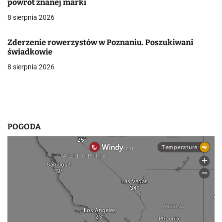
powrót znanej marki
w
8 sierpnia 2026
p
Zderzenie rowerzystów w Poznaniu. Poszukiwani
i
świadkowie
8 sierpnia 2026
s
u
POGODA