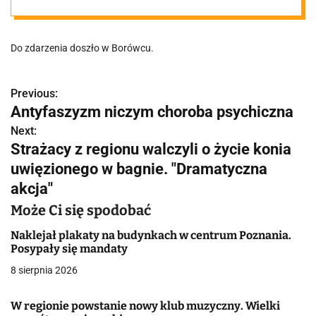
ranne
Do zdarzenia doszło w Borówcu.
Previous:
N
Antyfaszyzm niczym choroba psychiczna
a
Next:
Strażacy z regionu walczyli o życie konia
w
uwięzionego w bagnie. "Dramatyczna
i
akcja"
g
Może Ci się spodobać
a
Naklejał plakaty na budynkach w centrum Poznania.
Posypały się mandaty
c
8 sierpnia 2026
j
W regionie powstanie nowy klub muzyczny. Wielki
a