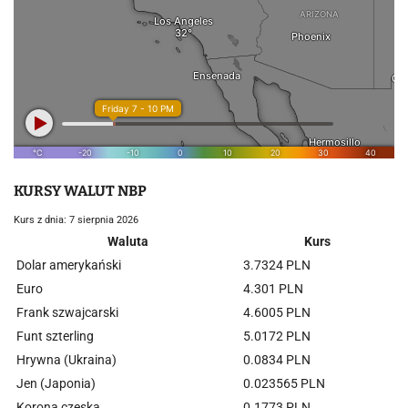
KURSY WALUT NBP
Kurs z dnia: 7 sierpnia 2026
Waluta
Kurs
Dolar amerykański
3.7324 PLN
Euro
4.301 PLN
Frank szwajcarski
4.6005 PLN
Funt szterling
5.0172 PLN
Hrywna (Ukraina)
0.0834 PLN
Jen (Japonia)
0.023565 PLN
Korona czeska
0.1773 PLN