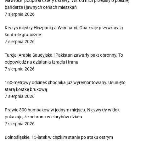
Nawrocki podpisał cztery ustawy. Wśród nich przepisy o polskiej
banderze i jawnych cenach mieszkań
7 sierpnia 2026
Kryzys między Hiszpanią a Włochami. Oba kraje przywracają
kontrole graniczne
7 sierpnia 2026
Turcja, Arabia Saudyjska i Pakistan zawarły pakt obronny. To
odpowiedź na działania Izraela i Iranu
7 sierpnia 2026
160-metrowy odcinek chodnika już wyremontowany. Usunięto
starą kostkę brukową
7 sierpnia 2026
Prawie 300 humbaków w jednym miejscu. Niezwykły widok
pokazuje, że ochrona wielorybów działa
7 sierpnia 2026
Dolnośląskie. 15-latek w ciężkim stanie po ataku ostrym