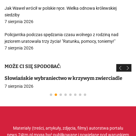
Jak Wawel wrócił w polskie ręce. Wielka odnowa królewskiej
siedziby
7 sierpnia 2026
Policjantka podczas spędzania czasu wolnego z rodziną nad
jeziorem uratowała trzy życia! "Ratunku, pomocy, toniemy!"
7 sierpnia 2026
MOŻE CI SIĘ SPODOBAĆ:
Słowiańskie wybraniectwo w krzywym zwierciadle
7 sierpnia 2026
Materiały (treści, artykuły, zdjęcia, filmy) autorstwa portalu
news.24tm.pl mogą być publikowane i powielane pod warunkiem