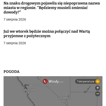
samochód
Na znaku drogowym pojawiła się niepoprawna nazwa
w
miasta w regionie. "Będziemy musieli zmieniać
dowody?"
p
7 sierpnia 2026
i
Już we wtorek będzie można połączyć nad Wartą
s
przyjemne z pożytecznym
u
7 sierpnia 2026
POGODA