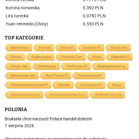
Korona norweska
0.392 PLN
Lira turecka
0.0782 PLN
Yuan renminbi (Chiny)
0.553 PLN
TOP KATEGORIE
Wiadomości
Poznań
Kresy.pl
Epoznan.pl
Nczas.info
Polonia
Publicystyka
Dziennik.com
Rosja
Dlapolski.pl
Goniec.net
Globalizacja
TenPoznan.pl
Magnapolonia.org
Wolnemedia.net
Mysl-Polska.pl
Twojapogoda.pl
Dobrewiadomosci.net.pl
Zdrowie
Prisonplanet.pl
Religia
Sekrety-Zdrowia.org
Gazetawarszawska.com
Stolikwolnosci.org
POLONIA
Bruksela chce narzucić Polsce handel dziećmi
7 sierpnia 2026