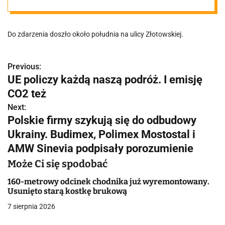
uderzył w
Do zdarzenia doszło około południa na ulicy Złotowskiej.
nadjeżdżające
auto, jego
Previous:
N
UE policzy każdą naszą podróż. I emisję
a
CO2 też
motocykl
w
Next:
Polskie firmy szykują się do odbudowy
przejechał 100
i
Ukrainy. Budimex, Polimex Mostostal i
g
AMW Sinevia podpisały porozumienie
metrów i
a
Może Ci się spodobać
uszkodził
c
160-metrowy odcinek chodnika już wyremontowany.
Usunięto starą kostkę brukową
j
zaparkowany
7 sierpnia 2026
a