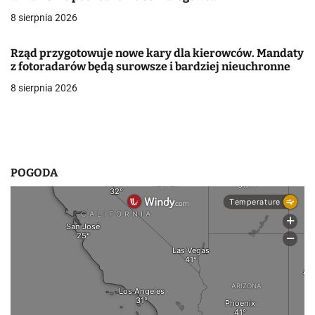
w
8 sierpnia 2026
p
Rząd przygotowuje nowe kary dla kierowców. Mandaty
z fotoradarów będą surowsze i bardziej nieuchronne
i
8 sierpnia 2026
s
u
POGODA