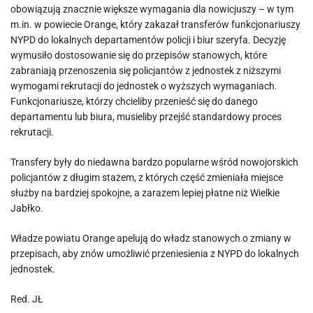
obowiązują znacznie większe wymagania dla nowicjuszy – w tym
m.in. w powiecie Orange, który zakazał transferów funkcjonariuszy
NYPD do lokalnych departamentów policji i biur szeryfa. Decyzję
wymusiło dostosowanie się do przepisów stanowych, które
zabraniają przenoszenia się policjantów z jednostek z niższymi
wymogami rekrutacji do jednostek o wyższych wymaganiach.
Funkcjonariusze, którzy chcieliby przenieść się do danego
departamentu lub biura, musieliby przejść standardowy proces
rekrutacji.
Transfery były do niedawna bardzo popularne wśród nowojorskich
policjantów z długim stażem, z których część zmieniała miejsce
służby na bardziej spokojne, a zarazem lepiej płatne niż Wielkie
Jabłko.
Władze powiatu Orange apelują do władz stanowych o zmiany w
przepisach, aby znów umożliwić przeniesienia z NYPD do lokalnych
jednostek.
Red. JŁ