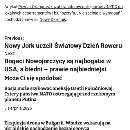
Artykuł
Powiat Orange zakazał transferów policjantów z NYPD do
lokalnych departamentów i biur szeryfa. „Nie spełniają wymagań”
pochodzi z serwisu
Nowy Dziennik
.
Previous:
N
Nowy Jork uczcił Światowy Dzień Roweru
a
Next:
Bogaci Nowojorczycy są najbogatsi w
w
USA, a biedni – prawie najbiedniejsi
i
Może Ci się spodobać
g
Rosja może szykować aneksję Osetii Południowej.
a
Cztery państwa NATO ostrzegają przed rzekomym
planem Putina
c
8 sierpnia 2026
j
Eksplozja drona w Bułgarii. Władze wskazują na
a
ukraińskie pochodzenie bezzałogowca