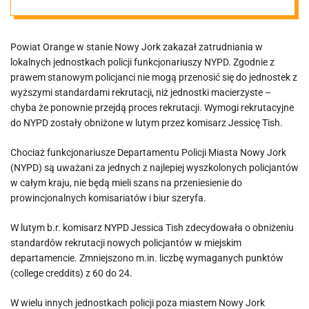
NYPD do
Powiat Orange w stanie Nowy Jork zakazał zatrudniania w
lokalnych
lokalnych jednostkach policji funkcjonariuszy NYPD. Zgodnie z
prawem stanowym policjanci nie mogą przenosić się do jednostek z
departamentó
wyższymi standardami rekrutacji, niż jednostki macierzyste –
chyba że ponownie przejdą proces rekrutacji. Wymogi rekrutacyjne
do NYPD zostały obniżone w lutym przez komisarz Jessicę Tish.
w i biur szeryfa.
Chociaż funkcjonariusze Departamentu Policji Miasta Nowy Jork
„Nie spełniają
(NYPD) są uważani za jednych z najlepiej wyszkolonych policjantów
w całym kraju, nie będą mieli szans na przeniesienie do
prowincjonalnych komisariatów i biur szeryfa.
wymagań”
W lutym b.r. komisarz NYPD Jessica Tish zdecydowała o obniżeniu
standardów rekrutacji nowych policjantów w miejskim
departamencie. Zmniejszono m.in. liczbę wymaganych punktów
(college creddits) z 60 do 24.
W wielu innych jednostkach policji poza miastem Nowy Jork