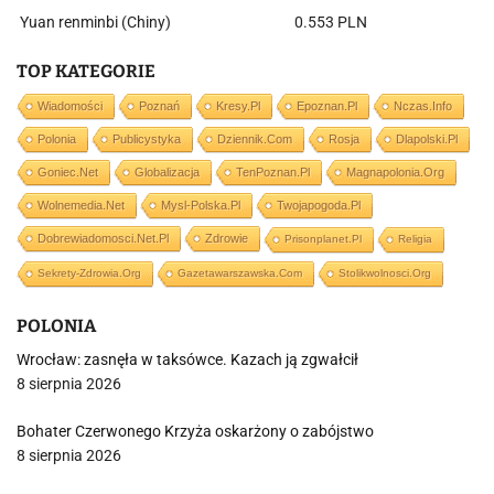
Yuan renminbi (Chiny)
0.553 PLN
TOP KATEGORIE
Wiadomości
Poznań
Kresy.pl
Epoznan.pl
Nczas.info
Polonia
Publicystyka
Dziennik.com
Rosja
Dlapolski.pl
Goniec.net
Globalizacja
TenPoznan.pl
Magnapolonia.org
Wolnemedia.net
Mysl-Polska.pl
Twojapogoda.pl
Dobrewiadomosci.net.pl
Zdrowie
Prisonplanet.pl
Religia
Sekrety-Zdrowia.org
Gazetawarszawska.com
Stolikwolnosci.org
POLONIA
Wrocław: zasnęła w taksówce. Kazach ją zgwałcił
8 sierpnia 2026
Bohater Czerwonego Krzyża oskarżony o zabójstwo
8 sierpnia 2026