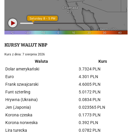
KURSY WALUT NBP
Kurs z dnia: 7 sierpnia 2026
Waluta
Kurs
Dolar amerykański
3.7324 PLN
Euro
4.301 PLN
Frank szwajcarski
4.6005 PLN
Funt szterling
5.0172 PLN
Hrywna (Ukraina)
0.0834 PLN
Jen (Japonia)
0.023565 PLN
Korona czeska
0.1773 PLN
Korona norweska
0.392 PLN
Lira turecka
0.0782 PLN