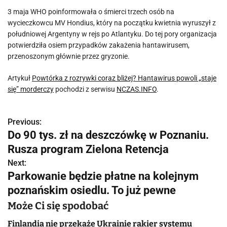
3 maja WHO poinformowała o śmierci trzech osób na
wycieczkowcu MV Hondius, który na początku kwietnia wyruszył z
południowej Argentyny w rejs po Atlantyku. Do tej pory organizacja
potwierdziła osiem przypadków zakażenia hantawirusem,
przenoszonym głównie przez gryzonie.
Artykuł
Powtórka z rozrywki coraz bliżej? Hantawirus powoli „staje
się” morderczy
pochodzi z serwisu
NCZAS.INFO
.
Previous:
N
Do 90 tys. zł na deszczówkę w Poznaniu.
a
Rusza program Zielona Retencja
w
Next:
Parkowanie będzie płatne na kolejnym
i
poznańskim osiedlu. To już pewne
g
Może Ci się spodobać
a
Finlandia nie przekaże Ukrainie rakier systemu