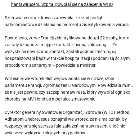
hantawirusem. Szpital powołał się na zalecenia WHO
Szefowa resortu zdrowia zapewniła, że rząd podjął
natychmiastowe działania od momentu zidentyfikowania wirusa.
Powtórzyła, że we Francji zidentyfikowano dotąd 22 osoby, które
zostały uznane za mające kontakt z osobą zakażoną. – Ze
wszystkimi nawiązano kontakt, zostali poddani testom, są
hospitalizowani bądź w trakcie hospitalizacji i poddani są ścisłym
procedurom sanitarnym – powiedziała minister.
Wcześniej we wtorek Rist wypowiadała się w niższej izbie
parlamentu Francji, Zgromadzeniu Narodowym. Powiedziała m.in.,
że nie jest pewne, czy szczep hantawirusa, który wywołał ognisko
choroby na MV Hondius mógł ulec zmutowaniu.
Dyrektor generalny Światowej Organizacji Zdrowia (WHO) Tedros
Adhanom Ghebreyesus oznajmił we wtorek, że nie ma oznak, by
rozpoczynała się szersza fala zakażeń hantawirusem, choć nie
wykluczył wykrycia kolejnych przypadków.