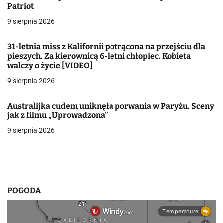
Patriot
c
9 sierpnia 2026
j
31-letnia miss z Kalifornii potrącona na przejściu dla
a
pieszych. Za kierownicą 6-letni chłopiec. Kobieta
walczy o życie [VIDEO]
w
9 sierpnia 2026
p
i
Australijka cudem uniknęła porwania w Paryżu. Sceny
jak z filmu „Uprowadzona”
s
9 sierpnia 2026
u
POGODA