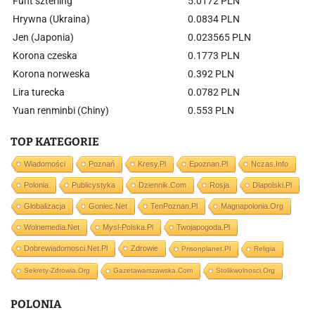
Funt szterling
5.0172 PLN
Hrywna (Ukraina)
0.0834 PLN
Jen (Japonia)
0.023565 PLN
Korona czeska
0.1773 PLN
Korona norweska
0.392 PLN
Lira turecka
0.0782 PLN
Yuan renminbi (Chiny)
0.553 PLN
TOP KATEGORIE
Wiadomości
Poznań
Kresy.pl
Epoznan.pl
Nczas.info
Polonia
Publicystyka
Dziennik.com
Rosja
Dlapolski.pl
Globalizacja
Goniec.net
TenPoznan.pl
Magnapolonia.org
Wolnemedia.net
Mysl-Polska.pl
Twojapogoda.pl
Dobrewiadomosci.net.pl
Zdrowie
Prisonplanet.pl
Religia
Sekrety-Zdrowia.org
Gazetawarszawska.com
Stolikwolnosci.org
POLONIA