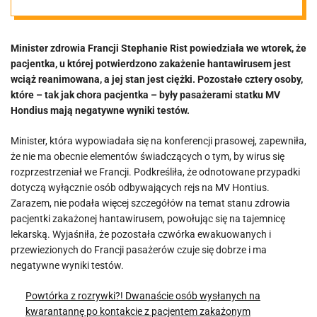
powoli „staje
Minister zdrowia Francji Stephanie Rist powiedziała we wtorek, że
się” morderczy
pacjentka, u której potwierdzono zakażenie hantawirusem jest
wciąż reanimowana, a jej stan jest ciężki. Pozostałe cztery osoby,
które – tak jak chora pacjentka – były pasażerami statku MV
Hondius mają negatywne wyniki testów.
Minister, która wypowiadała się na konferencji prasowej, zapewniła,
że nie ma obecnie elementów świadczących o tym, by wirus się
rozprzestrzeniał we Francji. Podkreśliła, że odnotowane przypadki
dotyczą wyłącznie osób odbywających rejs na MV Hontius.
Zarazem, nie podała więcej szczegółów na temat stanu zdrowia
pacjentki zakażonej hantawirusem, powołując się na tajemnicę
lekarską. Wyjaśniła, że pozostała czwórka ewakuowanych i
przewiezionych do Francji pasażerów czuje się dobrze i ma
negatywne wyniki testów.
Powtórka z rozrywki?! Dwanaście osób wysłanych na
kwarantannę po kontakcie z pacjentem zakażonym