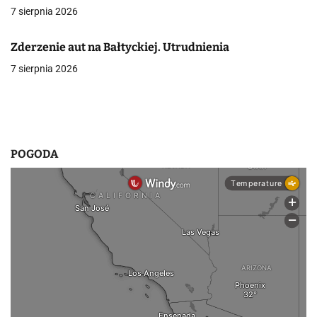
7 sierpnia 2026
w
p
Zderzenie aut na Bałtyckiej. Utrudnienia
7 sierpnia 2026
i
s
u
POGODA