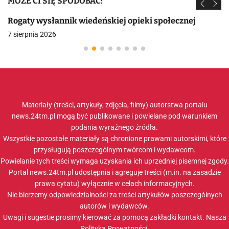
MOŻE CI SIĘ SPODOBAĆ:
Rogaty wysłannik wiedeńskiej opieki społecznej
7 sierpnia 2026
Materiały (treści, artykuły, zdjęcia, filmy) autorstwa portalu
news.24tm.pl mogą być publikowane i powielane pod warunkiem
podania wyraźnego źródła.
Wszystkie pozostałe materiały są chronione prawami autorskimi, które
przysługują poszczególnym twórcom i wydawcom.
Powielanie tych treści wymaga uzyskania ich uprzedniej pisemnej zgody.
Portal news.24tm.pl udostępnia i agreguje treści (m.in. na zasadzie
prawa cytatu) wyłącznie w celach informacyjnych.
Nie bierzemy odpowiedzialności za treści artykułów poszczególnych
autorów i wydawców.
Uwagi i sugestie prosimy kierować za pomocą zakładki
kontakt
. Nasza
Polityka Prywatności
.