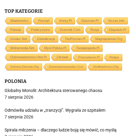
TOP KATEGORIE
Wiadomości
Poznań
Kresy.pl
Epoznan.pl
Nczas.info
Polonia
Publicystyka
Dziennik.com
Rosja
Dlapolski.pl
Goniec.net
Globalizacja
TenPoznan.pl
Magnapolonia.org
Wolnemedia.net
Mysl-Polska.pl
Twojapogoda.pl
Dobrewiadomosci.net.pl
Zdrowie
Prisonplanet.pl
Religia
Sekrety-Zdrowia.org
Gazetawarszawska.com
Stolikwolnosci.org
POLONIA
Globalny Monolit: Architektura sterowanego chaosu
7 sierpnia 2026
Odmówiła udziału w „tranzycji”. Wygrała ze szpitalem
7 sierpnia 2026
Spirala milczenia – dlaczego ludzie boją się mówić, co myślą