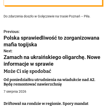
Duże korki!
Do zdarzenia doszło w Golęczewie na trasie Poznań – Piła.
Previous:
N
Polska sprawiedliwość to zorganizowana
a
mafia togijska
w
Next:
Zamach na ukraińskiego oligarchę. Nowe
i
informacje w sprawie
g
Może Ci się spodobać
a
Od poniedziałku utrudnienia na wiadukcie nad A2.
Będę remontować nawierzchnię
c
7 sierpnia 2026
j
Driftował na rondzie w regionie. Spory mandat
a