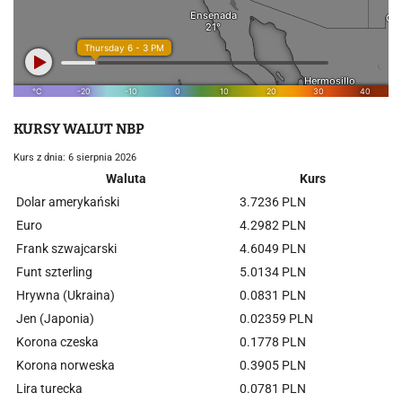
KURSY WALUT NBP
Kurs z dnia: 6 sierpnia 2026
Waluta
Kurs
Dolar amerykański
3.7236 PLN
Euro
4.2982 PLN
Frank szwajcarski
4.6049 PLN
Funt szterling
5.0134 PLN
Hrywna (Ukraina)
0.0831 PLN
Jen (Japonia)
0.02359 PLN
Korona czeska
0.1778 PLN
Korona norweska
0.3905 PLN
Lira turecka
0.0781 PLN