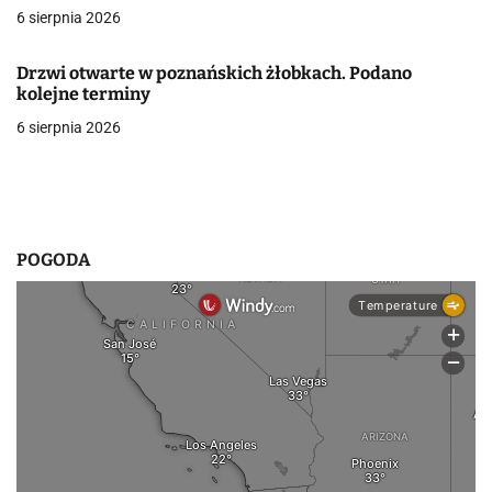
6 sierpnia 2026
w
p
Drzwi otwarte w poznańskich żłobkach. Podano
kolejne terminy
i
6 sierpnia 2026
s
u
POGODA