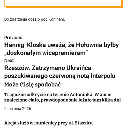
zablokowana!
Do zdarzenia doszło pod Koninem.
Previous:
N
Hennig-Kloska uważa, że Hołownia byłby
a
„doskonałym wicepremierem”
w
Next:
Rzeszów. Zatrzymano Ukraińca
i
poszukiwanego czerwoną notą Interpolu
g
Może Ci się spodobać
a
Tragiczne odkrycie na terenie Antoninka. W aucie
znaleziono ciało, prawdopodobnie leżało tam kilka dni
c
6 sierpnia 2026
j
Akcja służb w kamienicy przy ul. Staszica
a