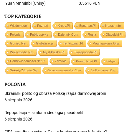
Yuan renminbi (Chiny)
0.5516 PLN
TOP KATEGORIE
Wiadomości
Poznań
Kresy.pl
Epoznan.pl
Nczas.info
Polonia
Publicystyka
Dziennik.com
Rosja
Dlapolski.pl
Goniec.net
Globalizacja
TenPoznan.pl
Magnapolonia.org
Wolnemedia.net
Mysl-Polska.pl
Twojapogoda.pl
Dobrewiadomosci.net.pl
Zdrowie
Prisonplanet.pl
Religia
Sekrety-Zdrowia.org
Gazetawarszawska.com
Stolikwolnosci.org
POLONIA
Ukraiński politolog obraża Polskę i żąda darmowej broni
6 sierpnia 2026
Depopulacja – szalona ideologia pseudoelit
6 sierpnia 2026
FIFA wpadła na ścianę. Czy to koniec prezesa Infantino?