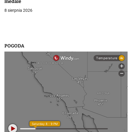
u
medale
8 sierpnia 2026
POGODA