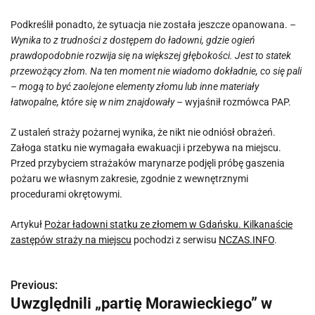
Podkreślił ponadto, że sytuacja nie została jeszcze opanowana.
–
Wynika to z trudności z dostępem do ładowni, gdzie ogień
prawdopodobnie rozwija się na większej głębokości. Jest to statek
przewożący złom. Na ten moment nie wiadomo dokładnie, co się pali
– mogą to być zaolejone elementy złomu lub inne materiały
łatwopalne, które się w nim znajdowały –
wyjaśnił rozmówca PAP.
Z ustaleń straży pożarnej wynika, że nikt nie odniósł obrażeń.
Załoga statku nie wymagała ewakuacji i przebywa na miejscu.
Przed przybyciem strażaków marynarze podjęli próbę gaszenia
pożaru we własnym zakresie, zgodnie z wewnętrznymi
procedurami okrętowymi.
Artykuł
Pożar ładowni statku ze złomem w Gdańsku. Kilkanaście
zastępów straży na miejscu
pochodzi z serwisu
NCZAS.INFO
.
Previous:
N
Uwzględnili „partię Morawieckiego” w