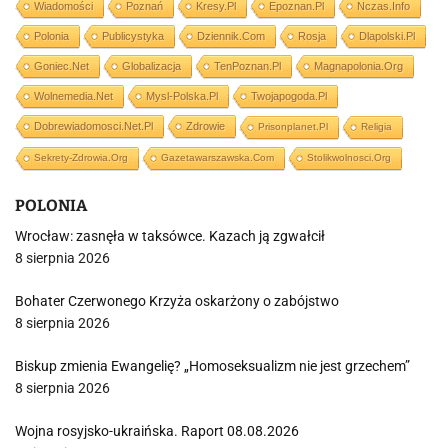
Wiadomości
Poznań
Kresy.pl
Epoznan.pl
Nczas.info
Polonia
Publicystyka
Dziennik.com
Rosja
Dlapolski.pl
Goniec.net
Globalizacja
TenPoznan.pl
Magnapolonia.org
Wolnemedia.net
Mysl-Polska.pl
Twojapogoda.pl
Dobrewiadomosci.net.pl
Zdrowie
Prisonplanet.pl
Religia
Sekrety-Zdrowia.org
Gazetawarszawska.com
Stolikwolnosci.org
POLONIA
Wrocław: zasnęła w taksówce. Kazach ją zgwałcił
8 sierpnia 2026
Bohater Czerwonego Krzyża oskarżony o zabójstwo
8 sierpnia 2026
Biskup zmienia Ewangelię? „Homoseksualizm nie jest grzechem”
8 sierpnia 2026
Wojna rosyjsko-ukraińska. Raport 08.08.2026