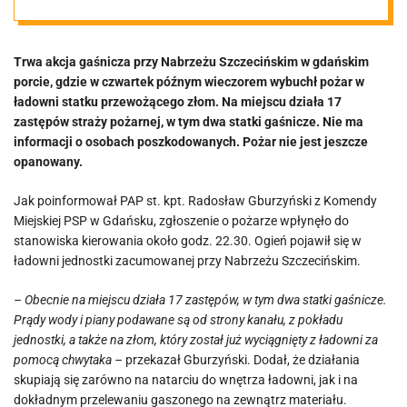
Kilkanaście
Trwa akcja gaśnicza przy Nabrzeżu Szczecińskim w gdańskim
zastępów
porcie, gdzie w czwartek późnym wieczorem wybuchł pożar w
ładowni statku przewożącego złom. Na miejscu działa 17
straży na
zastępów straży pożarnej, w tym dwa statki gaśnicze. Nie ma
informacji o osobach poszkodowanych. Pożar nie jest jeszcze
opanowany.
miejscu
Jak poinformował PAP st. kpt. Radosław Gburzyński z Komendy
Miejskiej PSP w Gdańsku, zgłoszenie o pożarze wpłynęło do
stanowiska kierowania około godz. 22.30. Ogień pojawił się w
ładowni jednostki zacumowanej przy Nabrzeżu Szczecińskim.
– Obecnie na miejscu działa 17 zastępów, w tym dwa statki gaśnicze.
Prądy wody i piany podawane są od strony kanału, z pokładu
jednostki, a także na złom, który został już wyciągnięty z ładowni za
pomocą chwytaka –
przekazał Gburzyński. Dodał, że działania
skupiają się zarówno na natarciu do wnętrza ładowni, jak i na
dokładnym przelewaniu gaszonego na zewnątrz materiału.