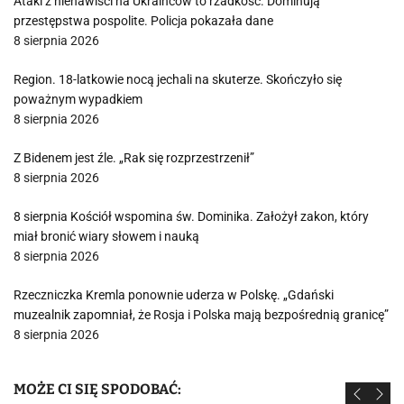
Ataki z nienawiści na Ukraińców to rzadkość. Dominują
przestępstwa pospolite. Policja pokazała dane
8 sierpnia 2026
Region. 18-latkowie nocą jechali na skuterze. Skończyło się
poważnym wypadkiem
8 sierpnia 2026
Z Bidenem jest źle. „Rak się rozprzestrzenił”
8 sierpnia 2026
8 sierpnia Kościół wspomina św. Dominika. Założył zakon, który
miał bronić wiary słowem i nauką
8 sierpnia 2026
Rzeczniczka Kremla ponownie uderza w Polskę. „Gdański
muzealnik zapomniał, że Rosja i Polska mają bezpośrednią granicę”
8 sierpnia 2026
MOŻE CI SIĘ SPODOBAĆ: