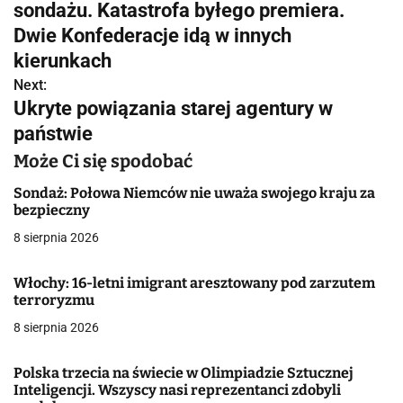
a
sondażu. Katastrofa byłego premiera.
w
Dwie Konfederacje idą w innych
kierunkach
i
Next:
g
Ukryte powiązania starej agentury w
państwie
a
Może Ci się spodobać
c
Sondaż: Połowa Niemców nie uważa swojego kraju za
j
bezpieczny
a
8 sierpnia 2026
w
Włochy: 16-letni imigrant aresztowany pod zarzutem
terroryzmu
p
8 sierpnia 2026
i
s
Polska trzecia na świecie w Olimpiadzie Sztucznej
Inteligencji. Wszyscy nasi reprezentanci zdobyli