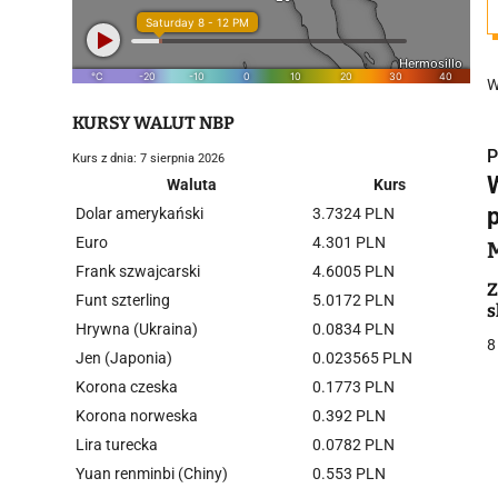
W
KURSY WALUT NBP
P
Kurs z dnia: 7 sierpnia 2026
Waluta
Kurs
Dolar amerykański
3.7324 PLN
Euro
4.301 PLN
Frank szwajcarski
4.6005 PLN
i
Z
Funt szterling
5.0172 PLN
s
Hrywna (Ukraina)
0.0834 PLN
8
Jen (Japonia)
0.023565 PLN
Korona czeska
0.1773 PLN
Korona norweska
0.392 PLN
Lira turecka
0.0782 PLN
j
Yuan renminbi (Chiny)
0.553 PLN