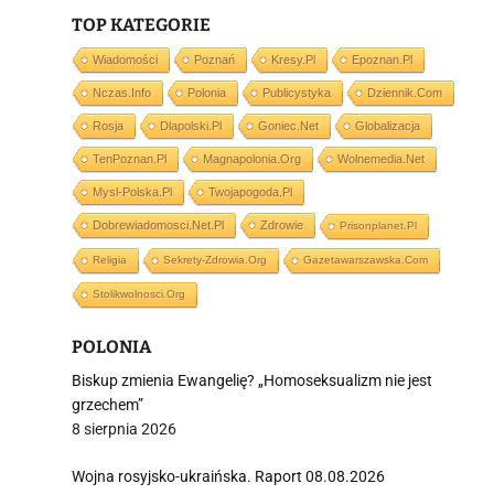
TOP KATEGORIE
Wiadomości
Poznań
Kresy.pl
Epoznan.pl
Nczas.info
Polonia
Publicystyka
Dziennik.com
i
Rosja
Dlapolski.pl
Goniec.net
Globalizacja
TenPoznan.pl
Magnapolonia.org
Wolnemedia.net
Mysl-Polska.pl
Twojapogoda.pl
Dobrewiadomosci.net.pl
Zdrowie
Prisonplanet.pl
Religia
Sekrety-Zdrowia.org
Gazetawarszawska.com
Stolikwolnosci.org
POLONIA
Biskup zmienia Ewangelię? „Homoseksualizm nie jest
grzechem”
8 sierpnia 2026
Wojna rosyjsko-ukraińska. Raport 08.08.2026