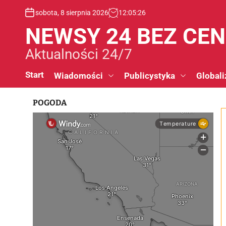
S
sobota, 8 sierpnia 2026
12
:
05
:
27
k
i
NEWSY 24 BEZ CE
p
t
Aktualności 24/7
o
c
Start
Wiadomości
Publicystyka
Globali
o
n
POGODA
t
e
n
t