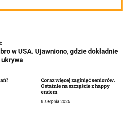
:
obro w USA. Ujawniono, gdzie dokładnie
ę ukrywa
nań?
Coraz więcej zaginięć seniorów.
Ostatnie na szczęście z happy
endem
8 sierpnia 2026