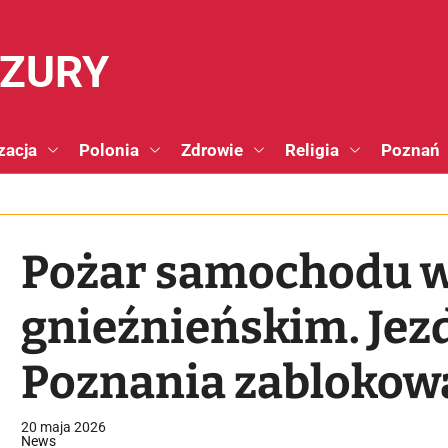
NZURY
zacja
Polonia
Zdrowie
Religia
Poznań
Pożar samochodu w
gnieźnieńskim. Jez
Poznania zablokow
20 maja 2026
News