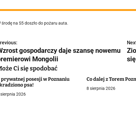
 środę na S5 doszło do pożaru auta.
revious:
Next
N
Wzrost gospodarczy daje szansę nowemu
Zi
a
premierowi Mongolii
si
w
Może Ci się spodobać
 prywatnej posesji w Poznaniu
Co dalej z Torem Poz
kradziono psa!
8 sierpnia 2026
g
 sierpnia 2026
a
c