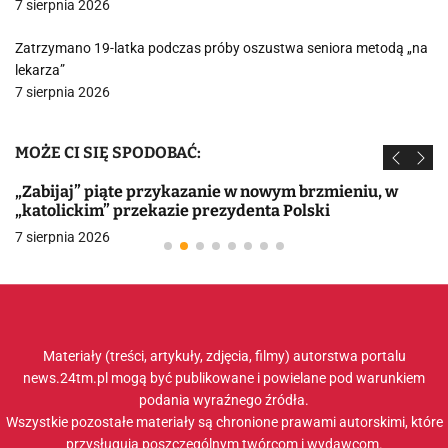
7 sierpnia 2026
Zatrzymano 19-latka podczas próby oszustwa seniora metodą „na
lekarza”
7 sierpnia 2026
MOŻE CI SIĘ SPODOBAĆ:
„Zabijaj” piąte przykazanie w nowym brzmieniu, w
„katolickim” przekazie prezydenta Polski
7 sierpnia 2026
Materiały (treści, artykuły, zdjęcia, filmy) autorstwa portalu
news.24tm.pl mogą być publikowane i powielane pod warunkiem
podania wyraźnego źródła.
Wszystkie pozostałe materiały są chronione prawami autorskimi, które
przysługują poszczególnym twórcom i wydawcom.