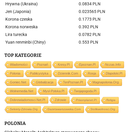
Hrywna (Ukraina)
0.0834 PLN
Jen (Japonia)
0.023565 PLN
Korona czeska
0.1773 PLN
Korona norweska
0.392 PLN
Lira turecka
0.0782 PLN
Yuan renminbi (Chiny)
0.553 PLN
TOP KATEGORIE
Wiadomości
Poznań
Kresy.pl
Epoznan.pl
Nczas.info
Polonia
Publicystyka
Dziennik.com
Rosja
Dlapolski.pl
Goniec.net
Globalizacja
TenPoznan.pl
Magnapolonia.org
Wolnemedia.net
Mysl-Polska.pl
Twojapogoda.pl
Dobrewiadomosci.net.pl
Zdrowie
Prisonplanet.pl
Religia
Sekrety-Zdrowia.org
Gazetawarszawska.com
Stolikwolnosci.org
POLONIA