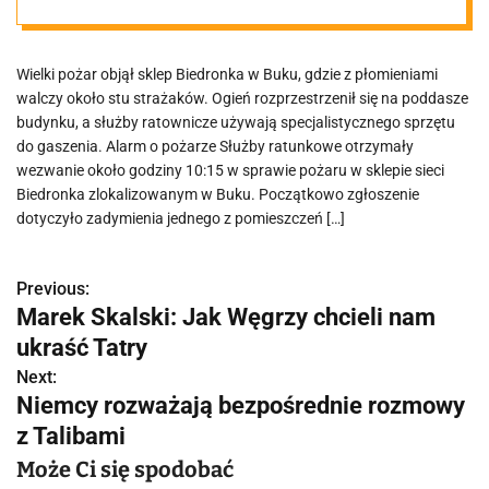
walczy z
Wielki pożar objął sklep Biedronka w Buku, gdzie z płomieniami
ogniem
walczy około stu strażaków. Ogień rozprzestrzenił się na poddasze
budynku, a służby ratownicze używają specjalistycznego sprzętu
do gaszenia. Alarm o pożarze Służby ratunkowe otrzymały
wezwanie około godziny 10:15 w sprawie pożaru w sklepie sieci
Biedronka zlokalizowanym w Buku. Początkowo zgłoszenie
dotyczyło zadymienia jednego z pomieszczeń […]
Previous:
N
Marek Skalski: Jak Węgrzy chcieli nam
a
ukraść Tatry
w
Next:
Niemcy rozważają bezpośrednie rozmowy
i
z Talibami
g
Może Ci się spodobać