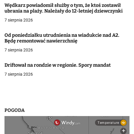
a
Wędkarz powiadomił służby o tym, że ktoś zostawił
ubrania na plaży. Należały do 12-letniej dziewczynki
c
7 sierpnia 2026
j
Od poniedziałku utrudnienia na wiadukcie nad A2.
a
Będę remontować nawierzchnię
w
7 sierpnia 2026
p
Driftował na rondzie w regionie. Spory mandat
i
7 sierpnia 2026
s
u
POGODA