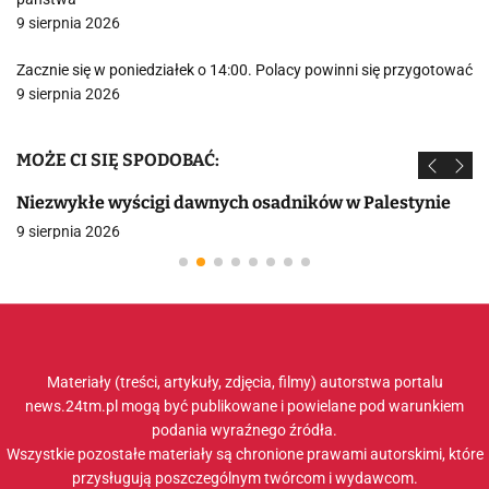
9 sierpnia 2026
Zacznie się w poniedziałek o 14:00. Polacy powinni się przygotować
9 sierpnia 2026
MOŻE CI SIĘ SPODOBAĆ:
Niezwykłe wyścigi dawnych osadników w Palestynie
9 sierpnia 2026
Materiały (treści, artykuły, zdjęcia, filmy) autorstwa portalu
news.24tm.pl mogą być publikowane i powielane pod warunkiem
podania wyraźnego źródła.
Wszystkie pozostałe materiały są chronione prawami autorskimi, które
przysługują poszczególnym twórcom i wydawcom.