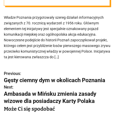
tramwaj i akcja
Władze Poznania przygotowały szereg działań informacyjnych
w całej Polsce
związanych z 70. rocznicą wydarzeń z 1956 roku. Głównym
elementem tej inicjatywy jest specjalnie oznakowany pojazd
komunikacji miejskiej oraz ogólnopolska akcja edukacyjna.
Nowoczesne podejście do historii Poznań zapoczątkował projekt,
którego celem jest przybliżenie losów pierwszego masowego zrywu
przeciwko komunistycznej władzy w powojennej Polsce. Inicjatywa
ta jest kierowana zwłaszcza do […]
Previous:
N
Gęsty ciemny dym w okolicach Poznania
a
Next:
Ambasada w Mińsku zmienia zasady
w
wizowe dla posiadaczy Karty Polaka
i
Może Ci się spodobać
g