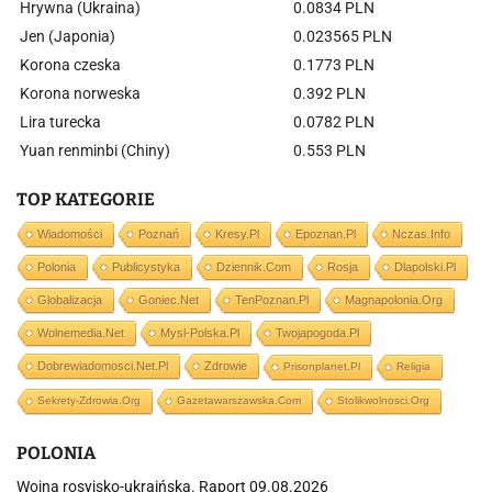
Hrywna (Ukraina)
0.0834 PLN
Jen (Japonia)
0.023565 PLN
Korona czeska
0.1773 PLN
Korona norweska
0.392 PLN
Lira turecka
0.0782 PLN
Yuan renminbi (Chiny)
0.553 PLN
TOP KATEGORIE
Wiadomości
Poznań
Kresy.pl
Epoznan.pl
Nczas.info
Polonia
Publicystyka
Dziennik.com
Rosja
Dlapolski.pl
Globalizacja
Goniec.net
TenPoznan.pl
Magnapolonia.org
Wolnemedia.net
Mysl-Polska.pl
Twojapogoda.pl
Dobrewiadomosci.net.pl
Zdrowie
Prisonplanet.pl
Religia
Sekrety-Zdrowia.org
Gazetawarszawska.com
Stolikwolnosci.org
POLONIA
Wojna rosyjsko-ukraińska. Raport 09.08.2026