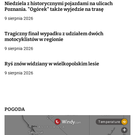
Niedziela z historycznymi pojazdami na ulicach
a
Poznania. "Ogórek" także wyjedzie na trasę
9 sierpnia 2026
c
j
Tragiczny finał wypadku z udziałem dwóch
motocyklistów w regionie
a
9 sierpnia 2026
w
Ryś znów widziany w wielkopolskim lesie
p
9 sierpnia 2026
i
s
u
POGODA