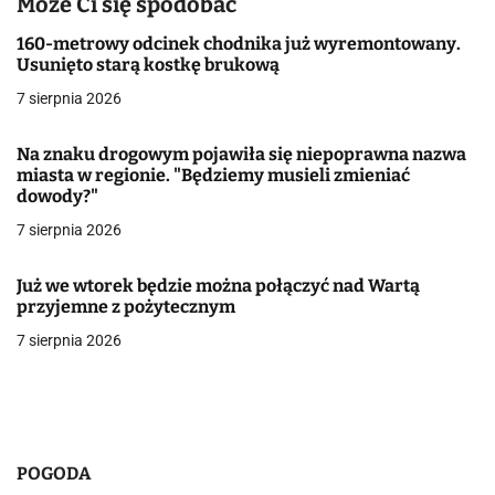
Może Ci się spodobać
a
160-metrowy odcinek chodnika już wyremontowany.
Usunięto starą kostkę brukową
c
7 sierpnia 2026
j
Na znaku drogowym pojawiła się niepoprawna nazwa
a
miasta w regionie. "Będziemy musieli zmieniać
dowody?"
w
7 sierpnia 2026
p
i
Już we wtorek będzie można połączyć nad Wartą
przyjemne z pożytecznym
s
7 sierpnia 2026
u
POGODA