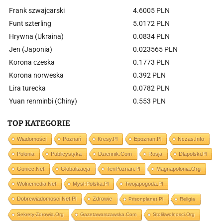
Frank szwajcarski
4.6005 PLN
Funt szterling
5.0172 PLN
Hrywna (Ukraina)
0.0834 PLN
Jen (Japonia)
0.023565 PLN
Korona czeska
0.1773 PLN
Korona norweska
0.392 PLN
Lira turecka
0.0782 PLN
Yuan renminbi (Chiny)
0.553 PLN
TOP KATEGORIE
Wiadomości
Poznań
Kresy.pl
Epoznan.pl
Nczas.info
Polonia
Publicystyka
Dziennik.com
Rosja
Dlapolski.pl
Goniec.net
Globalizacja
TenPoznan.pl
Magnapolonia.org
Wolnemedia.net
Mysl-Polska.pl
Twojapogoda.pl
Dobrewiadomosci.net.pl
Zdrowie
Prisonplanet.pl
Religia
Sekrety-Zdrowia.org
Gazetawarszawska.com
Stolikwolnosci.org