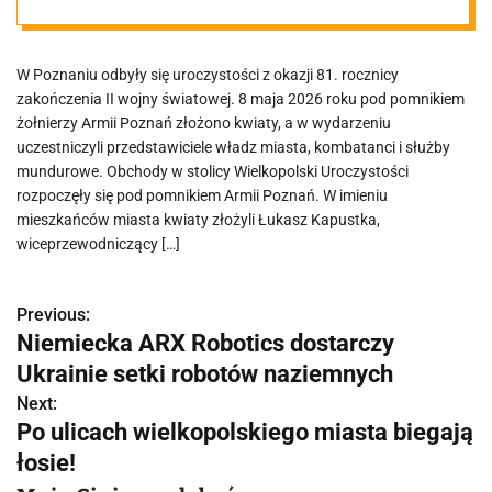
światowej
W Poznaniu odbyły się uroczystości z okazji 81. rocznicy
zakończenia II wojny światowej. 8 maja 2026 roku pod pomnikiem
żołnierzy Armii Poznań złożono kwiaty, a w wydarzeniu
uczestniczyli przedstawiciele władz miasta, kombatanci i służby
mundurowe. Obchody w stolicy Wielkopolski Uroczystości
rozpoczęły się pod pomnikiem Armii Poznań. W imieniu
mieszkańców miasta kwiaty złożyli Łukasz Kapustka,
wiceprzewodniczący […]
Previous:
N
Niemiecka ARX Robotics dostarczy
a
Ukrainie setki robotów naziemnych
w
Next:
Po ulicach wielkopolskiego miasta biegają
i
łosie!
g