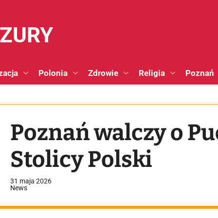
NZURY
zacja
Polonia
Zdrowie
Religia
Poznań
Poznań walczy o P
Stolicy Polski
31 maja 2026
News