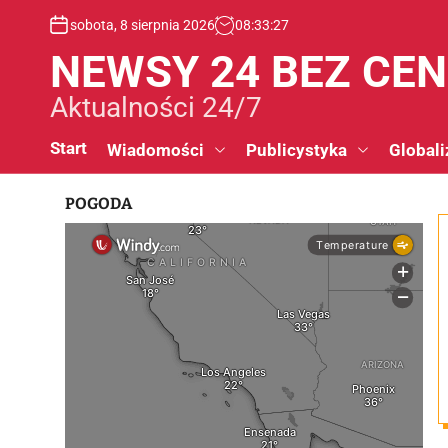
S
sobota, 8 sierpnia 2026
08
:
33
:
28
k
i
NEWSY 24 BEZ CE
p
t
Aktualności 24/7
o
c
Start
Wiadomości
Publicystyka
Globali
o
n
POGODA
t
e
n
t