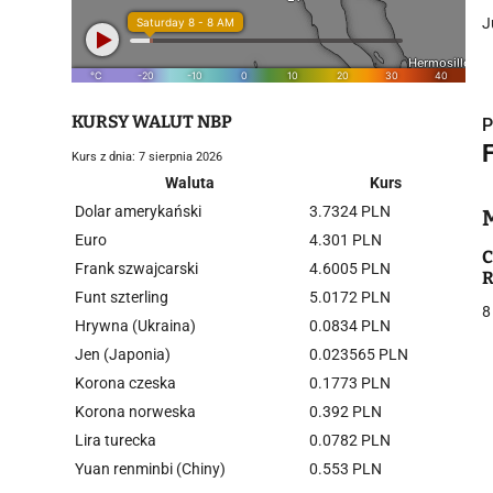
J
KURSY WALUT NBP
P
Kurs z dnia: 7 sierpnia 2026
Waluta
Kurs
Dolar amerykański
3.7324 PLN
i
Euro
4.301 PLN
C
Frank szwajcarski
4.6005 PLN
R
Funt szterling
5.0172 PLN
8
Hrywna (Ukraina)
0.0834 PLN
Jen (Japonia)
0.023565 PLN
Korona czeska
0.1773 PLN
j
Korona norweska
0.392 PLN
Lira turecka
0.0782 PLN
Yuan renminbi (Chiny)
0.553 PLN