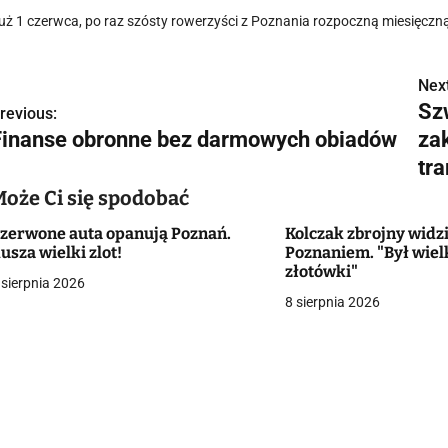
uż 1 czerwca, po raz szósty rowerzyści z Poznania rozpoczną miesięczną 
Next
N
Sz
revious:
a
Finanse obronne bez darmowych obiadów
za
w
tr
Może Ci się spodobać
zerwone auta opanują Poznań.
Kolczak zbrojny widz
g
usza wielki zlot!
Poznaniem. "Był wiel
złotówki"
a
 sierpnia 2026
8 sierpnia 2026
c
a
w