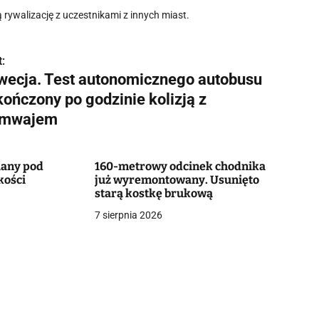
rywalizację z uczestnikami z innych miast.
:
wecja. Test autonomicznego autobusu
kończony po godzinie kolizją z
amwajem
iany pod
160-metrowy odcinek chodnika
kości
już wyremontowany. Usunięto
starą kostkę brukową
7 sierpnia 2026