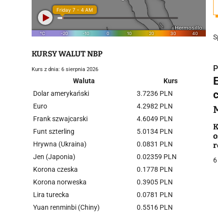
S
KURSY WALUT NBP
P
Kurs z dnia: 6 sierpnia 2026
Waluta
Kurs
Dolar amerykański
3.7236 PLN
Euro
4.2982 PLN
Frank szwajcarski
4.6049 PLN
i
K
Funt szterling
5.0134 PLN
o
Hrywna (Ukraina)
0.0831 PLN
r
Jen (Japonia)
0.02359 PLN
6
Korona czeska
0.1778 PLN
Korona norweska
0.3905 PLN
Lira turecka
0.0781 PLN
j
Yuan renminbi (Chiny)
0.5516 PLN