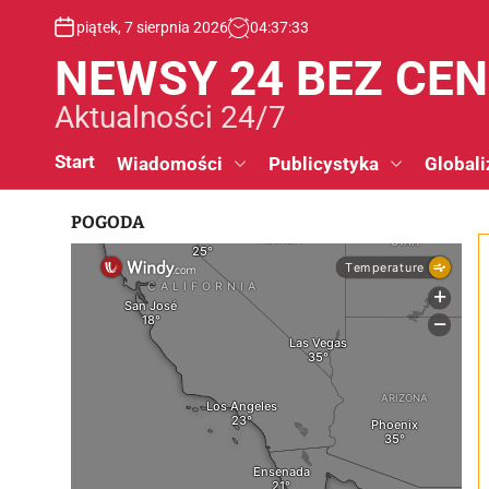
S
piątek, 7 sierpnia 2026
04
:
37
:
33
k
i
NEWSY 24 BEZ CE
p
t
Aktualności 24/7
o
c
Start
Wiadomości
Publicystyka
Globali
o
n
POGODA
t
e
n
t