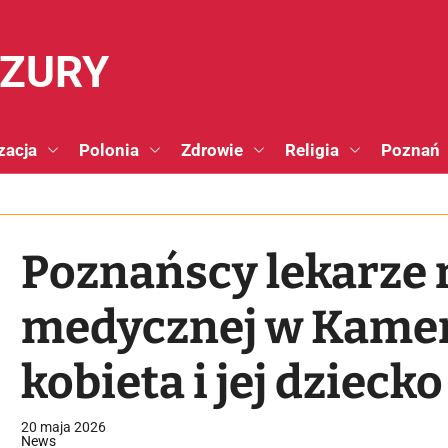
NZURY
zacja
Polonia
Zdrowie
Religia
Poznań
Poznańscy lekarze 
medycznej w Kamer
kobieta i jej dzieck
porodu."
20 maja 2026
News