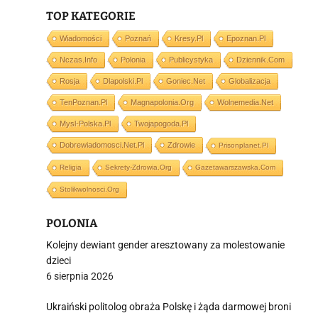
TOP KATEGORIE
Wiadomości
Poznań
Kresy.pl
Epoznan.pl
Nczas.info
Polonia
Publicystyka
Dziennik.com
i
Rosja
Dlapolski.pl
Goniec.net
Globalizacja
TenPoznan.pl
Magnapolonia.org
Wolnemedia.net
Mysl-Polska.pl
Twojapogoda.pl
Dobrewiadomosci.net.pl
Zdrowie
Prisonplanet.pl
Religia
Sekrety-Zdrowia.org
Gazetawarszawska.com
Stolikwolnosci.org
POLONIA
Kolejny dewiant gender aresztowany za molestowanie
dzieci
6 sierpnia 2026
Ukraiński politolog obraża Polskę i żąda darmowej broni