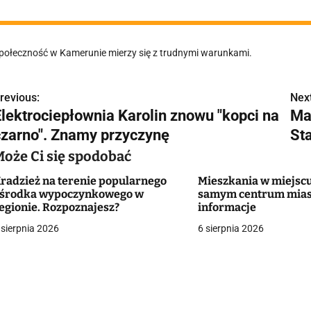
połeczność w Kamerunie mierzy się z trudnymi warunkami.
revious:
Next
N
Elektrociepłownia Karolin znowu "kopci na
Ma
a
czarno". Znamy przyczynę
St
w
Może Ci się spodobać
radzież na terenie popularnego
Mieszkania w miejscu
środka wypoczynkowego w
samym centrum mias
g
egionie. Rozpoznajesz?
informacje
 sierpnia 2026
6 sierpnia 2026
a
c