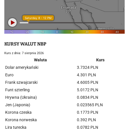
KURSY WALUT NBP
Kurs z dnia: 7 sierpnia 2026
Waluta
Kurs
Dolar amerykański
3.7324 PLN
Euro
4.301 PLN
Frank szwajcarski
4.6005 PLN
Funt szterling
5.0172 PLN
Hrywna (Ukraina)
0.0834 PLN
Jen (Japonia)
0.023565 PLN
Korona czeska
0.1773 PLN
Korona norweska
0.392 PLN
Lira turecka
0.0782 PLN