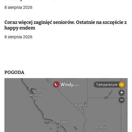
8 sierpnia 2026
w
p
Coraz więcej zaginięć seniorów. Ostatnie na szczęście z
happy endem
i
8 sierpnia 2026
s
u
POGODA