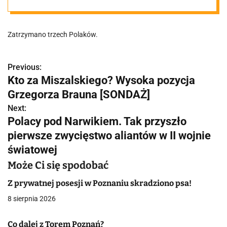
Okradali salony
Zatrzymano trzech Polaków.
kosmetyczne,
straty na 600
Previous:
N
Kto za Miszalskiego? Wysoka pozycja
a
Grzegorza Brauna [SONDAŻ]
tysięcy złotych
w
Next:
Polacy pod Narwikiem. Tak przyszło
i
pierwsze zwycięstwo aliantów w II wojnie
g
światowej
a
Może Ci się spodobać
c
Z prywatnej posesji w Poznaniu skradziono psa!
8 sierpnia 2026
j
a
Co dalej z Torem Poznań?