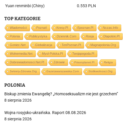
Yuan renminbi (Chiny)
0.553 PLN
TOP KATEGORIE
Wiadomości
Poznań
Kresy.pl
Epoznan.pl
Nczas.info
Polonia
Publicystyka
Dziennik.com
Rosja
Dlapolski.pl
Goniec.net
Globalizacja
TenPoznan.pl
Magnapolonia.org
Wolnemedia.net
Mysl-Polska.pl
Twojapogoda.pl
Dobrewiadomosci.net.pl
Zdrowie
Prisonplanet.pl
Religia
Sekrety-Zdrowia.org
Gazetawarszawska.com
Stolikwolnosci.org
POLONIA
Biskup zmienia Ewangelię? „Homoseksualizm nie jest grzechem”
8 sierpnia 2026
Wojna rosyjsko-ukraińska. Raport 08.08.2026
8 sierpnia 2026