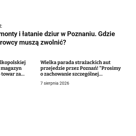
:
monty i łatanie dziur w Poznaniu. Gdzie
erowcy muszą zwolnić?
elkopolskiej
Wielka parada strażackich aut
o magazyn
przejedzie przez Poznań! "Prosimy
 towar za
o zachowanie szczególnej
ostrożności"
7 sierpnia 2026