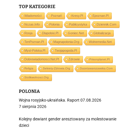
TOP KATEGORIE
i
Wiadomości
Poznań
Kresy.pl
Epoznan.pl
Nczas.info
Polonia
Publicystyka
Dziennik.com
Rosja
Dlapolski.pl
Goniec.net
Globalizacja
TenPoznan.pl
Magnapolonia.org
Wolnemedia.net
Mysl-Polska.pl
Twojapogoda.pl
Dobrewiadomosci.net.pl
Zdrowie
Prisonplanet.pl
Religia
Sekrety-Zdrowia.org
Gazetawarszawska.com
Stolikwolnosci.org
POLONIA
Wojna rosyjsko-ukraińska. Raport 07.08.2026
7 sierpnia 2026
Kolejny dewiant gender aresztowany za molestowanie
dzieci