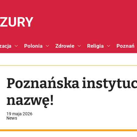
NZURY
zacja
Polonia
Zdrowie
Religia
Poznań
Poznańska instytuc
nazwę!
19 maja 2026
News