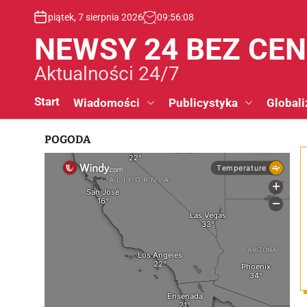
S
piątek, 7 sierpnia 2026
09
:
56
:
08
k
i
NEWSY 24 BEZ CE
p
t
Aktualności 24/7
o
c
Start
Wiadomości
Publicystyka
Globali
o
n
POGODA
t
e
n
t