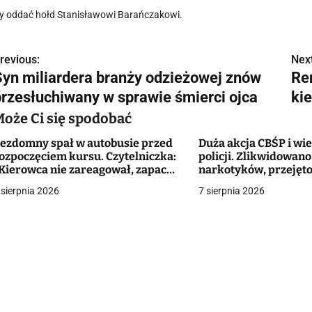
y oddać hołd Stanisławowi Barańczakowi.
revious:
Next
N
Syn miliardera branży odzieżowej znów
Re
a
przesłuchiwany w sprawie śmierci ojca
ki
w
Może Ci się spodobać
ezdomny spał w autobusie przed
Duża akcja CBŚP i wi
ozpoczęciem kursu. Czytelniczka:
policji. Zlikwidowan
g
Kierowca nie zareagował, zapach
narkotyków, przejęto
ie do wytrzymania"
ponad 10 mln zł
 sierpnia 2026
7 sierpnia 2026
a
c
a
w