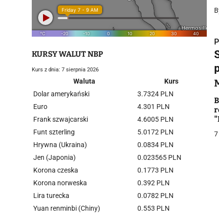
B
P
KURSY WALUT NBP
Kurs z dnia: 7 sierpnia 2026
Waluta
Kurs
Dolar amerykański
3.7324 PLN
i
B
Euro
4.301 PLN
r
"
Frank szwajcarski
4.6005 PLN
n
Funt szterling
5.0172 PLN
7
Hrywna (Ukraina)
0.0834 PLN
Jen (Japonia)
0.023565 PLN
Korona czeska
0.1773 PLN
j
Korona norweska
0.392 PLN
Lira turecka
0.0782 PLN
Yuan renminbi (Chiny)
0.553 PLN