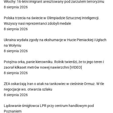
Włochy: 16-letni imigrant aresztowany pod zarzutem terroryzmu
8 sierpnia 2026
Polska trzecia na świecie w Olimpiadzie Sztucznej Inteligencji.
Wszyscy nasi reprezentanci zdobyli medale
8 sierpnia 2026
Ukraina wydała zgody na ekshumacje w Hucie Pieniackiej i Ugłach
na Wołyniu
8 sierpnia 2026
Potężna orka, panie kierowniku. Rolnik twierdzi, że to jego teren i
zaorał kilkaset metrów nowej nawierzchni [VIDEO]
8 sierpnia 2026
ZEA oskarżają Iran o atak na tankowiec w cieśninie Ormuz. W tle
negocjacje ws. otwarcia szlaku
8 sierpnia 2026
Lądowanie śmigłowca LPR przy centrum handlowym pod
Poznaniem