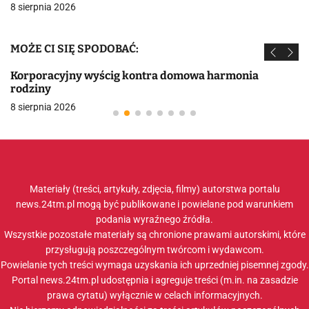
8 sierpnia 2026
MOŻE CI SIĘ SPODOBAĆ:
Korporacyjny wyścig kontra domowa harmonia
rodziny
8 sierpnia 2026
Materiały (treści, artykuły, zdjęcia, filmy) autorstwa portalu
news.24tm.pl mogą być publikowane i powielane pod warunkiem
podania wyraźnego źródła.
Wszystkie pozostałe materiały są chronione prawami autorskimi, które
przysługują poszczególnym twórcom i wydawcom.
Powielanie tych treści wymaga uzyskania ich uprzedniej pisemnej zgody.
Portal news.24tm.pl udostępnia i agreguje treści (m.in. na zasadzie
prawa cytatu) wyłącznie w celach informacyjnych.