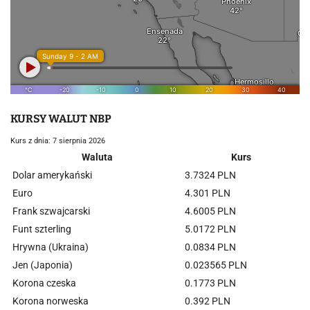
KURSY WALUT NBP
Kurs z dnia: 7 sierpnia 2026
Waluta
Kurs
Dolar amerykański
3.7324 PLN
Euro
4.301 PLN
Frank szwajcarski
4.6005 PLN
Funt szterling
5.0172 PLN
Hrywna (Ukraina)
0.0834 PLN
Jen (Japonia)
0.023565 PLN
Korona czeska
0.1773 PLN
Korona norweska
0.392 PLN