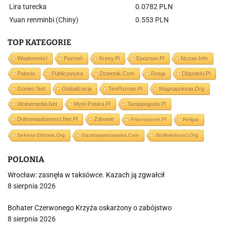
Lira turecka
0.0782 PLN
Yuan renminbi (Chiny)
0.553 PLN
TOP KATEGORIE
Wiadomości
Poznań
Kresy.pl
Epoznan.pl
Nczas.info
Polonia
Publicystyka
Dziennik.com
Rosja
Dlapolski.pl
Goniec.net
Globalizacja
TenPoznan.pl
Magnapolonia.org
Wolnemedia.net
Mysl-Polska.pl
Twojapogoda.pl
Dobrewiadomosci.net.pl
Zdrowie
Prisonplanet.pl
Religia
Sekrety-Zdrowia.org
Gazetawarszawska.com
Stolikwolnosci.org
POLONIA
Wrocław: zasnęła w taksówce. Kazach ją zgwałcił
8 sierpnia 2026
Bohater Czerwonego Krzyża oskarżony o zabójstwo
8 sierpnia 2026