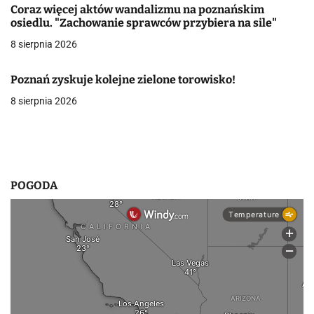
Coraz więcej aktów wandalizmu na poznańskim
w
osiedlu. "Zachowanie sprawców przybiera na sile"
8 sierpnia 2026
p
i
Poznań zyskuje kolejne zielone torowisko!
s
8 sierpnia 2026
u
POGODA