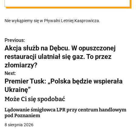
Nie wykąpiemy się w Pływalni Letniej Kasprowicza.
Previous:
N
Akcja służb na Dębcu. W opuszczonej
a
restauracji ulatniał się gaz. To przez
w
złomiarzy?
Next:
i
Premier Tusk: „Polska będzie wspierała
g
Ukrainę”
a
Może Ci się spodobać
c
Lądowanie śmigłowca LPR przy centrum handlowym
pod Poznaniem
j
8 sierpnia 2026
a