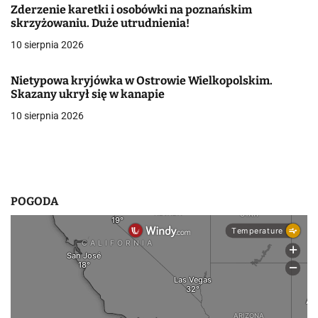
Zderzenie karetki i osobówki na poznańskim
w
skrzyżowaniu. Duże utrudnienia!
10 sierpnia 2026
p
i
Nietypowa kryjówka w Ostrowie Wielkopolskim.
Skazany ukrył się w kanapie
s
10 sierpnia 2026
u
POGODA