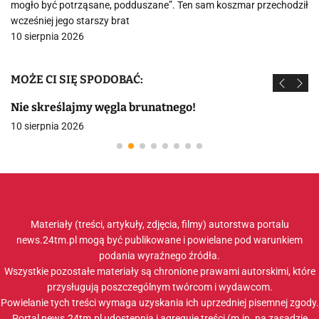
mogło być potrząsane, podduszane”. Ten sam koszmar przechodził
wcześniej jego starszy brat
10 sierpnia 2026
MOŻE CI SIĘ SPODOBAĆ:
Nie skreślajmy węgla brunatnego!
10 sierpnia 2026
Materiały (treści, artykuły, zdjęcia, filmy) autorstwa portalu
news.24tm.pl mogą być publikowane i powielane pod warunkiem
podania wyraźnego źródła.
Wszystkie pozostałe materiały są chronione prawami autorskimi, które
przysługują poszczególnym twórcom i wydawcom.
Powielanie tych treści wymaga uzyskania ich uprzedniej pisemnej zgody.
Portal news.24tm.pl udostępnia i agreguje treści (m.in. na zasadzie