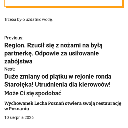
zamknięciu
Trzeba było uzdatnić wodę.
Previous:
N
Region. Rzucił się z nożami na byłą
a
partnerkę. Odpowie za usiłowanie
w
zabójstwa
Next:
i
Duże zmiany od piątku w rejonie ronda
g
Starołęka! Utrudnienia dla kierowców!
a
Może Ci się spodobać
c
Wychowanek Lecha Poznań otwiera swoją restaurację
w Poznaniu
j
10 sierpnia 2026
a