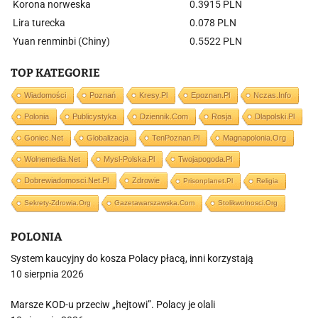
Korona norweska
0.3915 PLN
Lira turecka
0.078 PLN
Yuan renminbi (Chiny)
0.5522 PLN
TOP KATEGORIE
Wiadomości
Poznań
Kresy.pl
Epoznan.pl
Nczas.info
Polonia
Publicystyka
Dziennik.com
Rosja
Dlapolski.pl
Goniec.net
Globalizacja
TenPoznan.pl
Magnapolonia.org
Wolnemedia.net
Mysl-Polska.pl
Twojapogoda.pl
Dobrewiadomosci.net.pl
Zdrowie
Prisonplanet.pl
Religia
Sekrety-Zdrowia.org
Gazetawarszawska.com
Stolikwolnosci.org
POLONIA
System kaucyjny do kosza Polacy płacą, inni korzystają
10 sierpnia 2026
Marsze KOD-u przeciw „hejtowi”. Polacy je olali