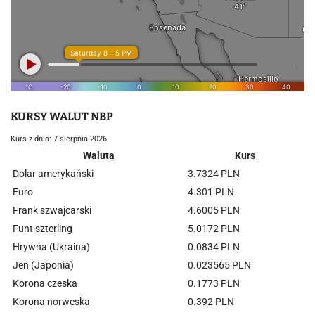
KURSY WALUT NBP
Kurs z dnia: 7 sierpnia 2026
Waluta
Kurs
Dolar amerykański
3.7324 PLN
Euro
4.301 PLN
Frank szwajcarski
4.6005 PLN
Funt szterling
5.0172 PLN
Hrywna (Ukraina)
0.0834 PLN
Jen (Japonia)
0.023565 PLN
Korona czeska
0.1773 PLN
Korona norweska
0.392 PLN