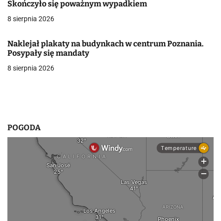
Skończyło się poważnym wypadkiem
a
8 sierpnia 2026
w
p
Naklejał plakaty na budynkach w centrum Poznania.
Posypały się mandaty
i
8 sierpnia 2026
s
u
POGODA