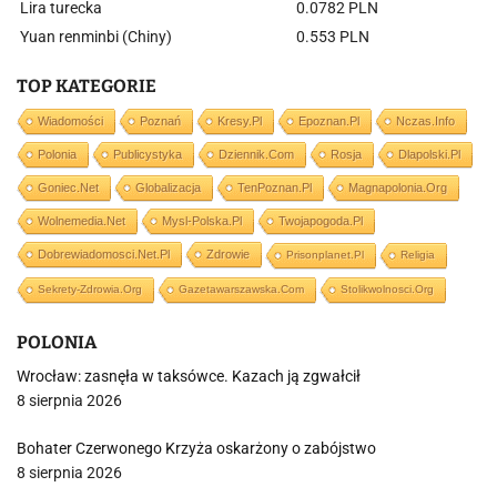
Lira turecka
0.0782 PLN
Yuan renminbi (Chiny)
0.553 PLN
TOP KATEGORIE
Wiadomości
Poznań
Kresy.pl
Epoznan.pl
Nczas.info
Polonia
Publicystyka
Dziennik.com
Rosja
Dlapolski.pl
Goniec.net
Globalizacja
TenPoznan.pl
Magnapolonia.org
Wolnemedia.net
Mysl-Polska.pl
Twojapogoda.pl
Dobrewiadomosci.net.pl
Zdrowie
Prisonplanet.pl
Religia
Sekrety-Zdrowia.org
Gazetawarszawska.com
Stolikwolnosci.org
POLONIA
Wrocław: zasnęła w taksówce. Kazach ją zgwałcił
8 sierpnia 2026
Bohater Czerwonego Krzyża oskarżony o zabójstwo
8 sierpnia 2026