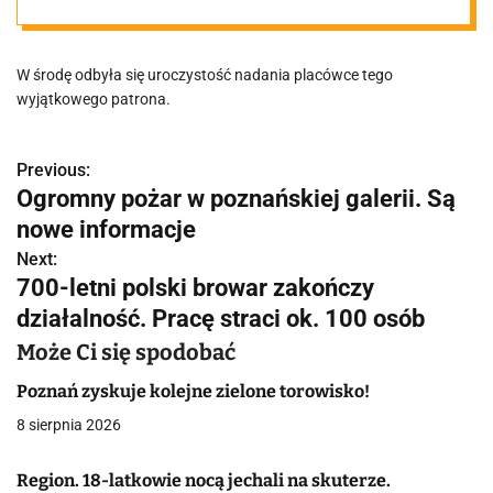
prezydenta
W środę odbyła się uroczystość nadania placówce tego
wyjątkowego patrona.
Previous:
N
Ogromny pożar w poznańskiej galerii. Są
a
nowe informacje
w
Next:
700-letni polski browar zakończy
i
działalność. Pracę straci ok. 100 osób
g
Może Ci się spodobać
a
Poznań zyskuje kolejne zielone torowisko!
c
8 sierpnia 2026
j
Region. 18-latkowie nocą jechali na skuterze.