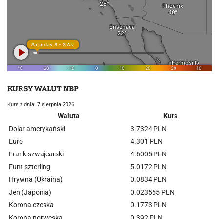
KURSY WALUT NBP
Kurs z dnia: 7 sierpnia 2026
Waluta
Kurs
Dolar amerykański
3.7324 PLN
Euro
4.301 PLN
Frank szwajcarski
4.6005 PLN
Funt szterling
5.0172 PLN
Hrywna (Ukraina)
0.0834 PLN
Jen (Japonia)
0.023565 PLN
Korona czeska
0.1773 PLN
Korona norweska
0.392 PLN