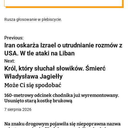
Roku! Ma nawet
Rusza głosowanie w plebiscycie.
"dzieci"
Previous:
N
Iran oskarża Izrael o utrudnianie rozmów z
a
USA. W tle ataki na Liban
w
Next:
Król, który słuchał słowików. Śmierć
i
Władysława Jagiełły
g
Może Ci się spodobać
a
160-metrowy odcinek chodnika już wyremontowany.
Usunięto starą kostkę brukową
c
7 sierpnia 2026
j
Na znaku drogowym pojawiła się niepoprawna nazwa
a