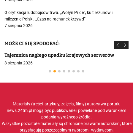
Gloryfikacja ludobójców trwa. „Wołyń Pride”, kult rezunów i
milczenie Polski. „Czas na rachunek krzywd”
7 sierpnia 2026
MOŻE CI SIĘ SPODOBAĆ:
Tajemnica nagłego upadku krajowych serwerów
8 sierpnia 2026
Materiały (treści, artykuły, zdjęcia, filmy) autorstwa portalu
news.24tm.pl mogą być publikowane i powielane pod warunkiem
podania wyraźnego źródła.
Wszystkie pozostałe materiały są chronione prawami autorskimi, które
przysługują poszczególnym twórcom i wydawcom.