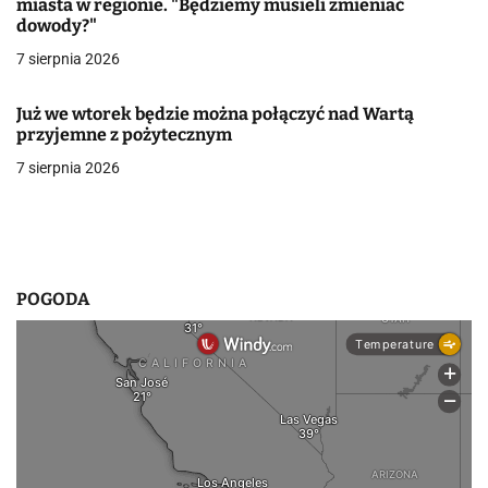
miasta w regionie. "Będziemy musieli zmieniać
dowody?"
w
7 sierpnia 2026
p
i
Już we wtorek będzie można połączyć nad Wartą
przyjemne z pożytecznym
s
7 sierpnia 2026
u
POGODA