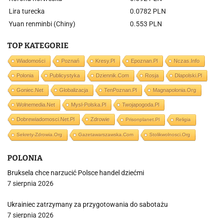
Lira turecka
0.0782 PLN
Yuan renminbi (Chiny)
0.553 PLN
TOP KATEGORIE
Wiadomości
Poznań
Kresy.pl
Epoznan.pl
Nczas.info
Polonia
Publicystyka
Dziennik.com
Rosja
Dlapolski.pl
Goniec.net
Globalizacja
TenPoznan.pl
Magnapolonia.org
Wolnemedia.net
Mysl-Polska.pl
Twojapogoda.pl
Dobrewiadomosci.net.pl
Zdrowie
Prisonplanet.pl
Religia
Sekrety-Zdrowia.org
Gazetawarszawska.com
Stolikwolnosci.org
POLONIA
Bruksela chce narzucić Polsce handel dziećmi
7 sierpnia 2026
Ukrainiec zatrzymany za przygotowania do sabotażu
7 sierpnia 2026