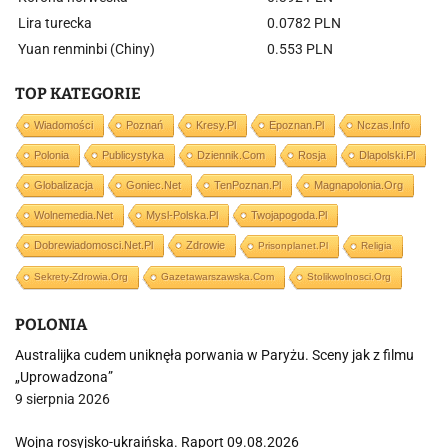
Lira turecka
0.0782 PLN
Yuan renminbi (Chiny)
0.553 PLN
TOP KATEGORIE
Wiadomości
Poznań
Kresy.pl
Epoznan.pl
Nczas.info
Polonia
Publicystyka
Dziennik.com
Rosja
Dlapolski.pl
Globalizacja
Goniec.net
TenPoznan.pl
Magnapolonia.org
Wolnemedia.net
Mysl-Polska.pl
Twojapogoda.pl
Dobrewiadomosci.net.pl
Zdrowie
Prisonplanet.pl
Religia
Sekrety-Zdrowia.org
Gazetawarszawska.com
Stolikwolnosci.org
POLONIA
Australijka cudem uniknęła porwania w Paryżu. Sceny jak z filmu
„Uprowadzona”
9 sierpnia 2026
Wojna rosyjsko-ukraińska. Raport 09.08.2026