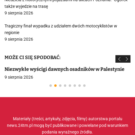
także wyjedzie na trasę
9 sierpnia 2026
Tragiczny finał wypadku z udziałem dwóch motocyklistów w
regionie
9 sierpnia 2026
MOŻE CI SIĘ SPODOBAĆ:
Niezwykłe wyścigi dawnych osadników w Palestynie
9 sierpnia 2026
Materiały (treści, artykuły, zdjęcia, filmy) autorstwa portalu
news.24tm.pl mogą być publikowane i powielane pod warunkiem
podania wyraźnego źródła.