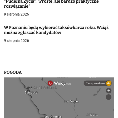
"Pudełka Życia". "Proste, ale bardzo praktyczne
rozwiązanie"
w
9 sierpnia 2026
p
i
W Poznaniu będą wybierać taksówkarza roku. Wciąż
można zgłaszać kandydatów
s
9 sierpnia 2026
u
POGODA