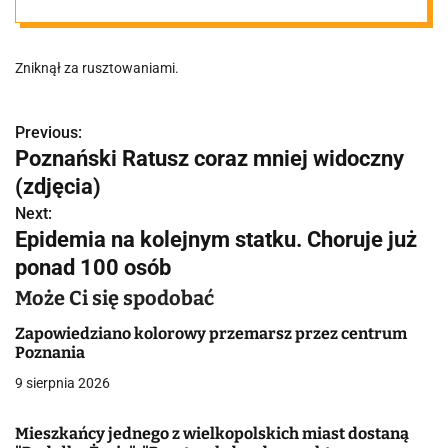
Zniknął za rusztowaniami.
Previous:
N
Poznański Ratusz coraz mniej widoczny
a
(zdjęcia)
w
Next:
Epidemia na kolejnym statku. Choruje już
i
ponad 100 osób
g
Może Ci się spodobać
a
Zapowiedziano kolorowy przemarsz przez centrum
Poznania
c
9 sierpnia 2026
j
Mieszkańcy jednego z wielkopolskich miast dostaną
a