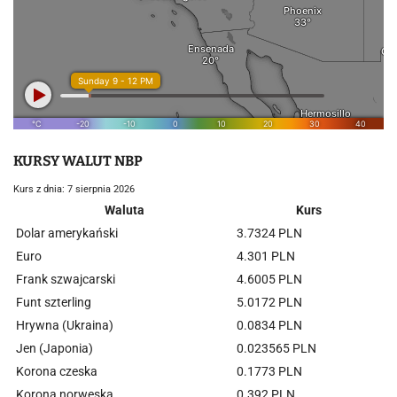
KURSY WALUT NBP
Kurs z dnia: 7 sierpnia 2026
Waluta
Kurs
Dolar amerykański
3.7324 PLN
Euro
4.301 PLN
Frank szwajcarski
4.6005 PLN
Funt szterling
5.0172 PLN
Hrywna (Ukraina)
0.0834 PLN
Jen (Japonia)
0.023565 PLN
Korona czeska
0.1773 PLN
Korona norweska
0.392 PLN