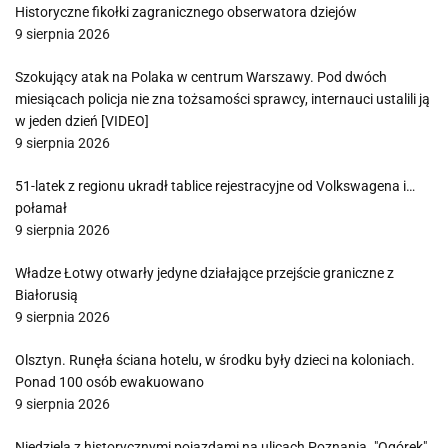
Historyczne fikołki zagranicznego obserwatora dziejów
9 sierpnia 2026
Szokujący atak na Polaka w centrum Warszawy. Pod dwóch
miesiącach policja nie zna tożsamości sprawcy, internauci ustalili ją
w jeden dzień [VIDEO]
9 sierpnia 2026
51-latek z regionu ukradł tablice rejestracyjne od Volkswagena i…
połamał
9 sierpnia 2026
Władze Łotwy otwarły jedyne działające przejście graniczne z
Białorusią
9 sierpnia 2026
Olsztyn. Runęła ściana hotelu, w środku były dzieci na koloniach.
Ponad 100 osób ewakuowano
9 sierpnia 2026
Niedziela z historycznymi pojazdami na ulicach Poznania. "Ogórek"