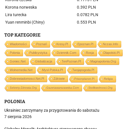
Korona norweska
0.392 PLN
Lira turecka
0.0782 PLN
Yuan renminbi (Chiny)
0.553 PLN
TOP KATEGORIE
Wiadomości
Poznań
Kresy.pl
Epoznan.pl
Nczas.info
Polonia
Publicystyka
Dziennik.com
Rosja
Dlapolski.pl
Goniec.net
Globalizacja
TenPoznan.pl
Magnapolonia.org
Wolnemedia.net
Mysl-Polska.pl
Twojapogoda.pl
Dobrewiadomosci.net.pl
Zdrowie
Prisonplanet.pl
Religia
Sekrety-Zdrowia.org
Gazetawarszawska.com
Stolikwolnosci.org
POLONIA
Ukrainiec zatrzymany za przygotowania do sabotażu
7 sierpnia 2026