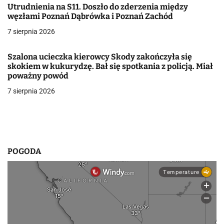
Utrudnienia na S11. Doszło do zderzenia między
w
węzłami Poznań Dąbrówka i Poznań Zachód
7 sierpnia 2026
p
i
Szalona ucieczka kierowcy Skody zakończyła się
skokiem w kukurydzę. Bał się spotkania z policją. Miał
s
poważny powód
u
7 sierpnia 2026
POGODA