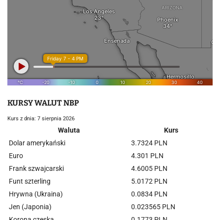
KURSY WALUT NBP
Kurs z dnia: 7 sierpnia 2026
Waluta
Kurs
Dolar amerykański
3.7324 PLN
Euro
4.301 PLN
Frank szwajcarski
4.6005 PLN
Funt szterling
5.0172 PLN
Hrywna (Ukraina)
0.0834 PLN
Jen (Japonia)
0.023565 PLN
Korona czeska
0.1773 PLN