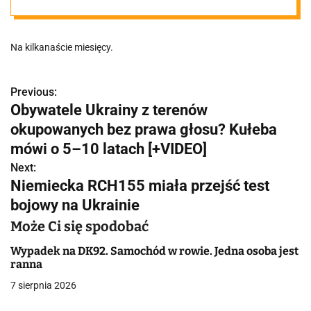
Na kilkanaście miesięcy.
Previous:
N
Obywatele Ukrainy z terenów
a
okupowanych bez prawa głosu? Kułeba
w
mówi o 5–10 latach [+VIDEO]
Next:
i
Niemiecka RCH155 miała przejść test
g
bojowy na Ukrainie
a
Może Ci się spodobać
c
Wypadek na DK92. Samochód w rowie. Jedna osoba jest
ranna
j
7 sierpnia 2026
a