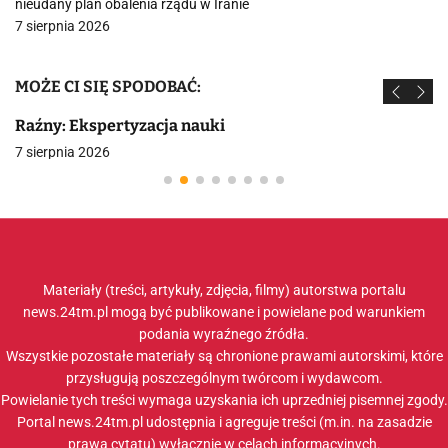
nieudany plan obalenia rządu w Iranie
7 sierpnia 2026
MOŻE CI SIĘ SPODOBAĆ:
Raźny: Ekspertyzacja nauki
7 sierpnia 2026
Materiały (treści, artykuły, zdjęcia, filmy) autorstwa portalu
news.24tm.pl mogą być publikowane i powielane pod warunkiem
podania wyraźnego źródła.
Wszystkie pozostałe materiały są chronione prawami autorskimi, które
przysługują poszczególnym twórcom i wydawcom.
Powielanie tych treści wymaga uzyskania ich uprzedniej pisemnej zgody.
Portal news.24tm.pl udostępnia i agreguje treści (m.in. na zasadzie
prawa cytatu) wyłącznie w celach informacyjnych.