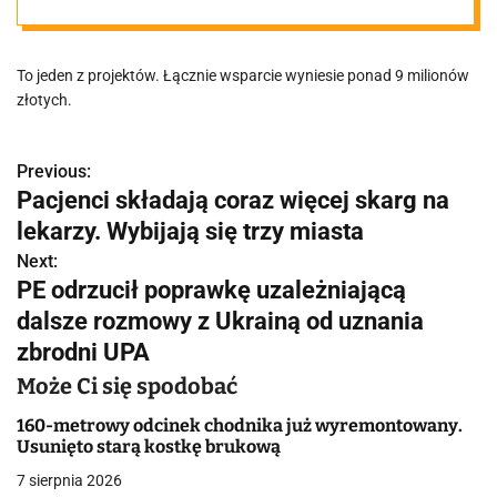
wszystkich. Jest
To jeden z projektów. Łącznie wsparcie wyniesie ponad 9 milionów
unijne wsparcie
złotych.
Previous:
N
Pacjenci składają coraz więcej skarg na
a
lekarzy. Wybijają się trzy miasta
w
Next:
PE odrzucił poprawkę uzależniającą
i
dalsze rozmowy z Ukrainą od uznania
g
zbrodni UPA
a
Może Ci się spodobać
c
160-metrowy odcinek chodnika już wyremontowany.
Usunięto starą kostkę brukową
j
7 sierpnia 2026