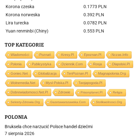
Korona czeska
0.1773 PLN
Korona norweska
0.392 PLN
Lira turecka
0.0782 PLN
Yuan renminbi (Chiny)
0.553 PLN
TOP KATEGORIE
Wiadomości
Poznań
Kresy.pl
Epoznan.pl
Nczas.info
Polonia
Publicystyka
Dziennik.com
Rosja
Dlapolski.pl
Goniec.net
Globalizacja
TenPoznan.pl
Magnapolonia.org
Wolnemedia.net
Mysl-Polska.pl
Twojapogoda.pl
Dobrewiadomosci.net.pl
Zdrowie
Prisonplanet.pl
Religia
Sekrety-Zdrowia.org
Gazetawarszawska.com
Stolikwolnosci.org
POLONIA
Bruksela chce narzucić Polsce handel dziećmi
7 sierpnia 2026