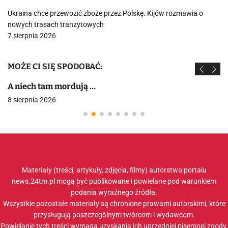
Ukraina chce przewozić zboże przez Polskę. Kijów rozmawia o
nowych trasach tranzytowych
7 sierpnia 2026
MOŻE CI SIĘ SPODOBAĆ:
A niech tam mordują …
8 sierpnia 2026
Materiały (treści, artykuły, zdjęcia, filmy) autorstwa portalu
news.24tm.pl mogą być publikowane i powielane pod warunkiem
podania wyraźnego źródła.
Wszystkie pozostałe materiały są chronione prawami autorskimi, które
przysługują poszczególnym twórcom i wydawcom.
Powielanie tych treści wymaga uzyskania ich uprzedniej pisemnej zgody.