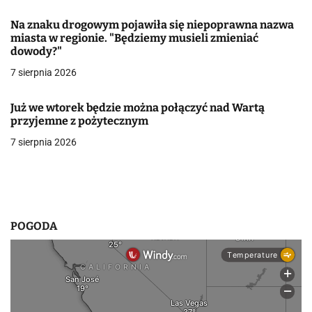
a
Na znaku drogowym pojawiła się niepoprawna nazwa
w
miasta w regionie. "Będziemy musieli zmieniać
dowody?"
p
7 sierpnia 2026
i
Już we wtorek będzie można połączyć nad Wartą
s
przyjemne z pożytecznym
u
7 sierpnia 2026
POGODA