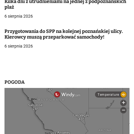
Kilka dni z utrudnieniami na jednej z podpoznańskich
plaż
w
6 sierpnia 2026
p
i
Przygotowania do SPP na kolejnej poznańskiej ulicy.
Kierowcy muszą przeparkować samochody!
s
6 sierpnia 2026
u
POGODA