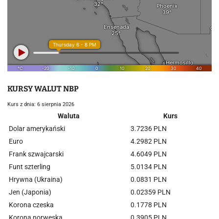
KURSY WALUT NBP
Kurs z dnia: 6 sierpnia 2026
Waluta
Kurs
Dolar amerykański
3.7236 PLN
Euro
4.2982 PLN
Frank szwajcarski
4.6049 PLN
Funt szterling
5.0134 PLN
Hrywna (Ukraina)
0.0831 PLN
Jen (Japonia)
0.02359 PLN
Korona czeska
0.1778 PLN
Korona norweska
0.3905 PLN