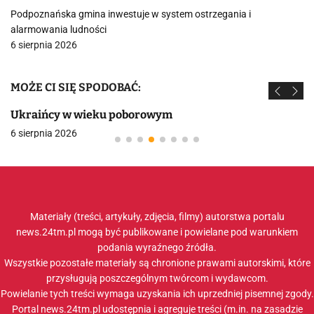
Podpoznańska gmina inwestuje w system ostrzegania i
alarmowania ludności
6 sierpnia 2026
MOŻE CI SIĘ SPODOBAĆ:
Ukraińcy w wieku poborowym
6 sierpnia 2026
Materiały (treści, artykuły, zdjęcia, filmy) autorstwa portalu
news.24tm.pl mogą być publikowane i powielane pod warunkiem
podania wyraźnego źródła.
Wszystkie pozostałe materiały są chronione prawami autorskimi, które
przysługują poszczególnym twórcom i wydawcom.
Powielanie tych treści wymaga uzyskania ich uprzedniej pisemnej zgody.
Portal news.24tm.pl udostępnia i agreguje treści (m.in. na zasadzie