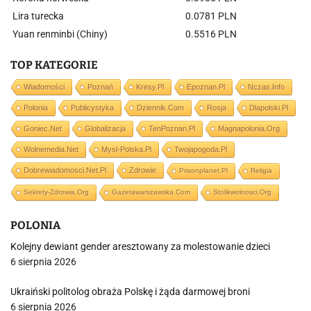
Lira turecka
0.0781 PLN
Yuan renminbi (Chiny)
0.5516 PLN
TOP KATEGORIE
Wiadomości
Poznań
Kresy.pl
Epoznan.pl
Nczas.info
Polonia
Publicystyka
Dziennik.com
Rosja
Dlapolski.pl
Goniec.net
Globalizacja
TenPoznan.pl
Magnapolonia.org
Wolnemedia.net
Mysl-Polska.pl
Twojapogoda.pl
Dobrewiadomosci.net.pl
Zdrowie
Prisonplanet.pl
Religia
Sekrety-Zdrowia.org
Gazetawarszawska.com
Stolikwolnosci.org
POLONIA
Kolejny dewiant gender aresztowany za molestowanie dzieci
6 sierpnia 2026
Ukraiński politolog obraża Polskę i żąda darmowej broni
6 sierpnia 2026