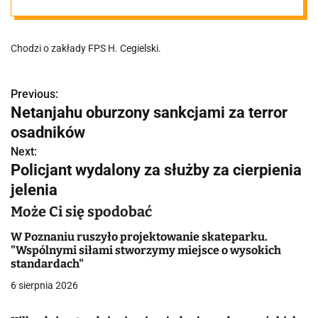
złożył
Chodzi o zakłady FPS H. Cegielski.
rezygnację
Previous:
N
Netanjahu oburzony sankcjami za terror
a
osadników
w
Next:
Policjant wydalony za służby za cierpienia
i
jelenia
g
Może Ci się spodobać
a
W Poznaniu ruszyło projektowanie skateparku.
"Wspólnymi siłami stworzymy miejsce o wysokich
c
standardach"
j
6 sierpnia 2026
a