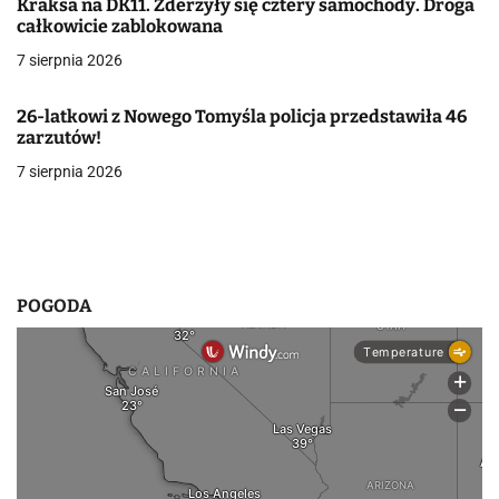
Kraksa na DK11. Zderzyły się cztery samochody. Droga
całkowicie zablokowana
w
7 sierpnia 2026
p
i
26-latkowi z Nowego Tomyśla policja przedstawiła 46
zarzutów!
s
7 sierpnia 2026
u
POGODA