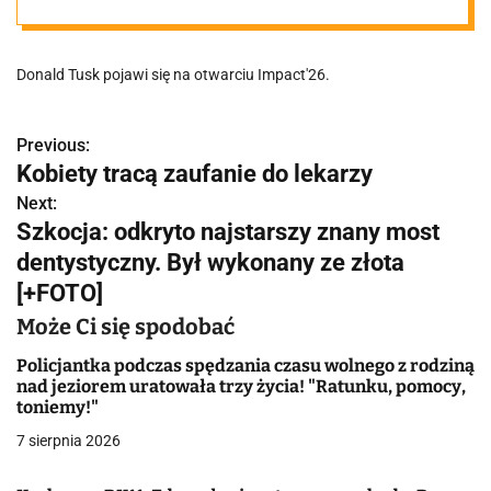
specjalnym
Donald Tusk pojawi się na otwarciu Impact'26.
prestiżowego
wydarzenia
Previous:
N
Kobiety tracą zaufanie do lekarzy
a
Next:
Szkocja: odkryto najstarszy znany most
w
dentystyczny. Był wykonany ze złota
i
[+FOTO]
g
Może Ci się spodobać
a
Policjantka podczas spędzania czasu wolnego z rodziną
nad jeziorem uratowała trzy życia! "Ratunku, pomocy,
c
toniemy!"
j
7 sierpnia 2026
a