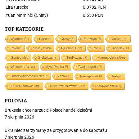
Lira turecka
0.0782 PLN
Yuan renminbi (Chiny)
0.553 PLN
TOP KATEGORIE
Wiadomości
Poznań
Kresy.pl
Epoznan.pl
Nczas.info
Polonia
Publicystyka
Dziennik.com
Rosja
Dlapolski.pl
Goniec.net
Globalizacja
TenPoznan.pl
Magnapolonia.org
Wolnemedia.net
Mysl-Polska.pl
Twojapogoda.pl
Dobrewiadomosci.net.pl
Zdrowie
Prisonplanet.pl
Religia
Sekrety-Zdrowia.org
Gazetawarszawska.com
Stolikwolnosci.org
POLONIA
Bruksela chce narzucić Polsce handel dziećmi
7 sierpnia 2026
Ukrainiec zatrzymany za przygotowania do sabotażu
7 sierpnia 2026