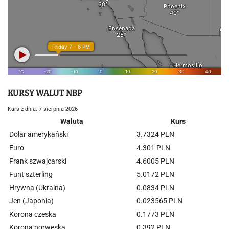
KURSY WALUT NBP
Kurs z dnia: 7 sierpnia 2026
Waluta
Kurs
Dolar amerykański
3.7324 PLN
Euro
4.301 PLN
Frank szwajcarski
4.6005 PLN
Funt szterling
5.0172 PLN
Hrywna (Ukraina)
0.0834 PLN
Jen (Japonia)
0.023565 PLN
Korona czeska
0.1773 PLN
Korona norweska
0.392 PLN