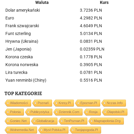
Waluta
Kurs
Dolar amerykański
3.7236 PLN
Euro
4.2982 PLN
Frank szwajcarski
4.6049 PLN
Funt szterling
5.0134 PLN
Hrywna (Ukraina)
0.0831 PLN
Jen (Japonia)
0.02359 PLN
Korona czeska
0.1778 PLN
Korona norweska
0.3905 PLN
Lira turecka
0.0781 PLN
Yuan renminbi (Chiny)
0.5516 PLN
TOP KATEGORIE
Wiadomości
Poznań
Kresy.pl
Epoznan.pl
Nczas.info
Polonia
Publicystyka
Dziennik.com
Rosja
Dlapolski.pl
Goniec.net
Globalizacja
TenPoznan.pl
Magnapolonia.org
Wolnemedia.net
Mysl-Polska.pl
Twojapogoda.pl