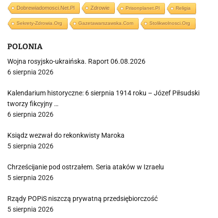
Dobrewiadomosci.net.pl
Zdrowie
Prisonplanet.pl
Religia
Sekrety-Zdrowia.org
Gazetawarszawska.com
Stolikwolnosci.org
POLONIA
Wojna rosyjsko-ukraińska. Raport 06.08.2026
6 sierpnia 2026
Kalendarium historyczne: 6 sierpnia 1914 roku – Józef Piłsudski
tworzy fikcyjny …
6 sierpnia 2026
Ksiądz wezwał do rekonkwisty Maroka
5 sierpnia 2026
Chrześcijanie pod ostrzałem. Seria ataków w Izraelu
5 sierpnia 2026
Rządy POPiS niszczą prywatną przedsiębiorczość
5 sierpnia 2026