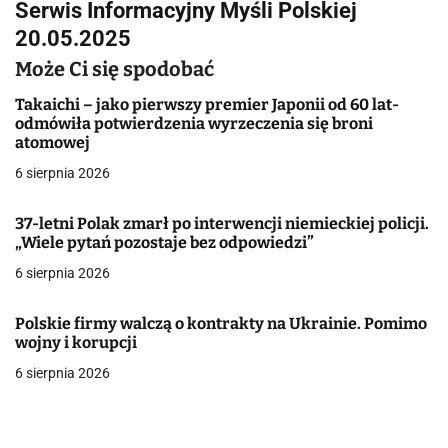
Serwis Informacyjny Myśli Polskiej
i
20.05.2025
g
Może Ci się spodobać
a
Takaichi – jako pierwszy premier Japonii od 60 lat-
odmówiła potwierdzenia wyrzeczenia się broni
c
atomowej
j
6 sierpnia 2026
a
37-letni Polak zmarł po interwencji niemieckiej policji.
„Wiele pytań pozostaje bez odpowiedzi”
w
6 sierpnia 2026
p
i
Polskie firmy walczą o kontrakty na Ukrainie. Pomimo
wojny i korupcji
s
6 sierpnia 2026
u