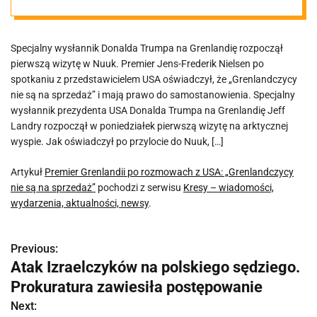
„Grenlandczycy
Specjalny wysłannik Donalda Trumpa na Grenlandię rozpoczął
nie są na
pierwszą wizytę w Nuuk. Premier Jens-Frederik Nielsen po
spotkaniu z przedstawicielem USA oświadczył, że „Grenlandczycy
sprzedaż”
nie są na sprzedaż” i mają prawo do samostanowienia. Specjalny
wysłannik prezydenta USA Donalda Trumpa na Grenlandię Jeff
Landry rozpoczął w poniedziałek pierwszą wizytę na arktycznej
wyspie. Jak oświadczył po przylocie do Nuuk, […]
Artykuł
Premier Grenlandii po rozmowach z USA: „Grenlandczycy
nie są na sprzedaż”
pochodzi z serwisu
Kresy – wiadomości,
wydarzenia, aktualności, newsy
.
Previous:
N
Atak Izraelczyków na polskiego sędziego.
a
Prokuratura zawiesiła postępowanie
w
Next: