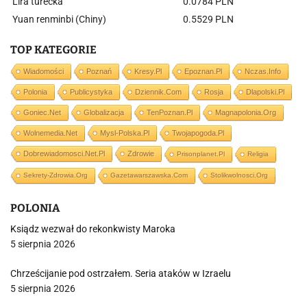
Lira turecka
0.0784 PLN
Yuan renminbi (Chiny)
0.5529 PLN
TOP KATEGORIE
Wiadomości
Poznań
Kresy.pl
Epoznan.pl
Nczas.info
Polonia
Publicystyka
Dziennik.com
Rosja
Dlapolski.pl
Goniec.net
Globalizacja
TenPoznan.pl
Magnapolonia.org
Wolnemedia.net
Mysl-Polska.pl
Twojapogoda.pl
Dobrewiadomosci.net.pl
Zdrowie
Prisonplanet.pl
Religia
Sekrety-Zdrowia.org
Gazetawarszawska.com
Stolikwolnosci.org
POLONIA
Ksiądz wezwał do rekonkwisty Maroka
5 sierpnia 2026
Chrześcijanie pod ostrzałem. Seria ataków w Izraelu
5 sierpnia 2026