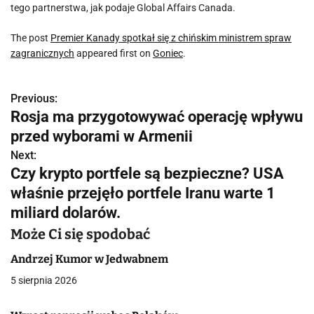
tego partnerstwa, jak podaje Global Affairs Canada.
The post
Premier Kanady spotkał się z chińskim ministrem spraw
zagranicznych
appeared first on
Goniec
.
Previous:
N
Rosja ma przygotowywać operację wpływu
a
przed wyborami w Armenii
w
Next:
Czy krypto portfele są bezpieczne? USA
i
właśnie przejęło portfele Iranu warte 1
g
miliard dolarów.
a
Może Ci się spodobać
c
Andrzej Kumor w Jedwabnem
5 sierpnia 2026
j