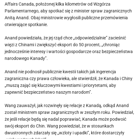
Affairs Canada, położonej kilka kilometrów od Wzgórza
Parlamentarnego, aby spotkać się z minister spraw zagranicznych
Anitą Anand. Obaj ministrowie wygłosili publiczne przemówienia
otwierające spotkanie.
Anand powiedziała, że ​​jej rząd chce „odpowiedzialnie” zacieśnić
więzi z Chinami i zwiększyć eksport do 50 procent, „chroniąc
jednocześnie interesy i wartości gospodarcze oraz bezpieczeństwa
narodowego Kanady”.
Anand nie podnosił publicznie kwestii takich jak ingerencja
zagraniczna czy prawa człowieka, ale stwierdził, że Kanada i Chiny
„muszą zająć się kluczowymi kwestiami i priorytetami, aby
zapewnić bezpieczeństwo naszym narodom”.
Wang zauważył, jak rozwinęły się relacje z Kanadą, odkąd Anand
został ministrem spraw zagranicznych w zeszłym roku. Powiedział,
że jeśli relacje będą się nadal poprawiać, Kanada może podwoić
swój eksport do Chin. Wang powiedział, że w stosunkach
dwustronnych zdarzały się „wzloty i upadki”, które dostarczyły