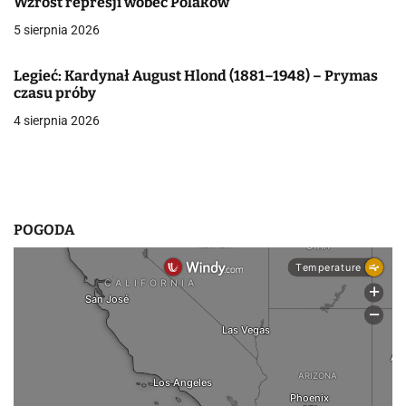
a
Wzrost represji wobec Polaków
5 sierpnia 2026
w
p
Legieć: Kardynał August Hlond (1881–1948) – Prymas
czasu próby
i
4 sierpnia 2026
s
u
POGODA