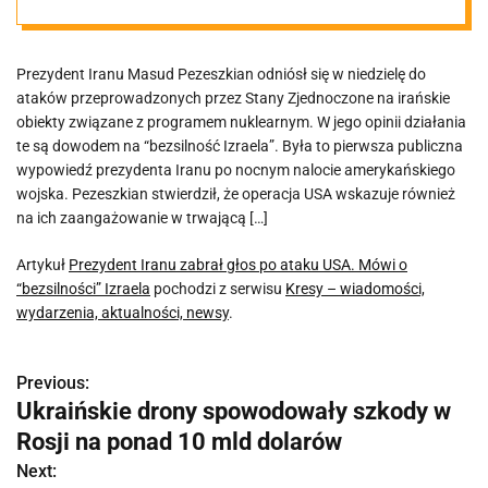
“bezsilności”
Prezydent Iranu Masud Pezeszkian odniósł się w niedzielę do
Izraela
ataków przeprowadzonych przez Stany Zjednoczone na irańskie
obiekty związane z programem nuklearnym. W jego opinii działania
te są dowodem na “bezsilność Izraela”. Była to pierwsza publiczna
wypowiedź prezydenta Iranu po nocnym nalocie amerykańskiego
wojska. Pezeszkian stwierdził, że operacja USA wskazuje również
na ich zaangażowanie w trwającą […]
Artykuł
Prezydent Iranu zabrał głos po ataku USA. Mówi o
“bezsilności” Izraela
pochodzi z serwisu
Kresy – wiadomości,
wydarzenia, aktualności, newsy
.
Previous:
N
Ukraińskie drony spowodowały szkody w
a
Rosji na ponad 10 mld dolarów
w
Next: