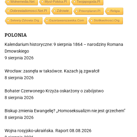
Wolnemedia.net
Mysl-Polska.pl
Twojapogoda.pl
Dobrewiadomosci.net.pl
Zdrowie
Prisonplanet.pl
Religia
Sekrety-Zdrowia.org
Gazetawarszawska.com
Stolikwolnosci.org
POLONIA
Kalendarium historyczne: 9 sierpnia 1864 – narodziny Romana
Dmowskiego
9 sierpnia 2026
Wrocław: zasnęła w taksówce. Kazach ją zgwałcił
8 sierpnia 2026
Bohater Czerwonego Krzyża oskarżony o zabójstwo
8 sierpnia 2026
Biskup zmienia Ewangelię? „Homoseksualizm nie jest grzechem”
8 sierpnia 2026
Wojna rosyjsko-ukraińska. Raport 08.08.2026