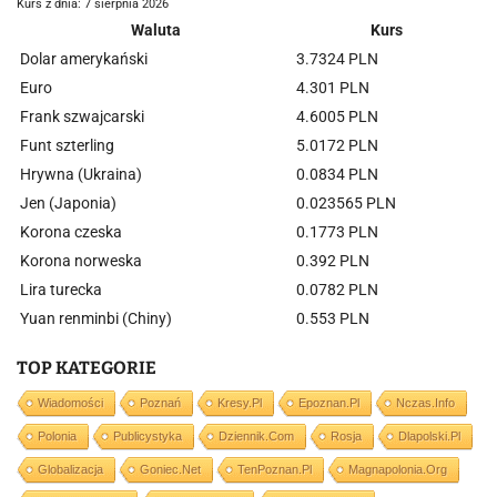
Kurs z dnia: 7 sierpnia 2026
Waluta
Kurs
Dolar amerykański
3.7324 PLN
Euro
4.301 PLN
Frank szwajcarski
4.6005 PLN
Funt szterling
5.0172 PLN
Hrywna (Ukraina)
0.0834 PLN
Jen (Japonia)
0.023565 PLN
Korona czeska
0.1773 PLN
Korona norweska
0.392 PLN
Lira turecka
0.0782 PLN
Yuan renminbi (Chiny)
0.553 PLN
TOP KATEGORIE
Wiadomości
Poznań
Kresy.pl
Epoznan.pl
Nczas.info
Polonia
Publicystyka
Dziennik.com
Rosja
Dlapolski.pl
Globalizacja
Goniec.net
TenPoznan.pl
Magnapolonia.org