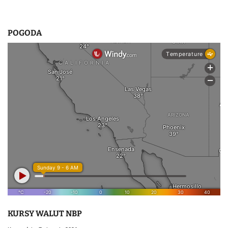
POGODA
KURSY WALUT NBP