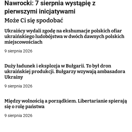
Nawrocki: 7 sierpnia wystąpię z
i
pierwszymi inicjatywami
g
Może Ci się spodobać
a
Ukraińcy wydali zgodę na ekshumacje polskich ofiar
ukraińskiego ludobójstwa w dwóch dawnych polskich
c
miejscowościach
j
9 sierpnia 2026
a
Duży ładunek i eksplozja w Bułgarii. To był dron
ukraińskiej produkcji. Bułgarzy wzywają ambasadora
w
Ukrainy
p
9 sierpnia 2026
i
Między wolnością a porządkiem. Libertarianie spierają
s
się o rolę państwa
9 sierpnia 2026
u