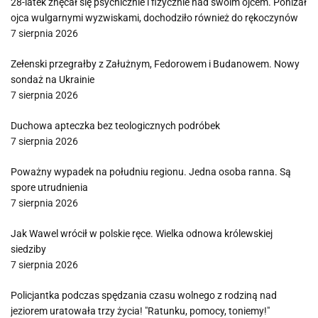
28-latek znęcał się psychicznie i fizycznie nad swoim ojcem. Poniżał
ojca wulgarnymi wyzwiskami, dochodziło również do rękoczynów
7 sierpnia 2026
Zełenski przegrałby z Załużnym, Fedorowem i Budanowem. Nowy
sondaż na Ukrainie
7 sierpnia 2026
Duchowa apteczka bez teologicznych podróbek
7 sierpnia 2026
Poważny wypadek na południu regionu. Jedna osoba ranna. Są
spore utrudnienia
7 sierpnia 2026
Jak Wawel wrócił w polskie ręce. Wielka odnowa królewskiej
siedziby
7 sierpnia 2026
Policjantka podczas spędzania czasu wolnego z rodziną nad
jeziorem uratowała trzy życia! "Ratunku, pomocy, toniemy!"