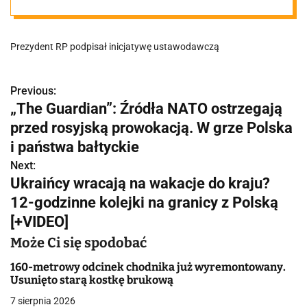
Będziemy mieli
Prezydent RP podpisał inicjatywę ustawodawczą
nowe święto
narodowe?
Previous:
N
„The Guardian”: Źródła NATO ostrzegają
a
przed rosyjską prowokacją. W grze Polska
w
i państwa bałtyckie
Next:
i
Ukraińcy wracają na wakacje do kraju?
g
12-godzinne kolejki na granicy z Polską
[+VIDEO]
a
Może Ci się spodobać
c
160-metrowy odcinek chodnika już wyremontowany.
j
Usunięto starą kostkę brukową
a
7 sierpnia 2026