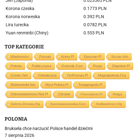
Jen (Japonia)
0.023565 PLN
Korona czeska
0.1773 PLN
Korona norweska
0.392 PLN
Lira turecka
0.0782 PLN
Yuan renminbi (Chiny)
0.553 PLN
TOP KATEGORIE
Wiadomości
Poznań
Kresy.pl
Epoznan.pl
Nczas.info
Polonia
Publicystyka
Dziennik.com
Rosja
Dlapolski.pl
Goniec.net
Globalizacja
TenPoznan.pl
Magnapolonia.org
Wolnemedia.net
Mysl-Polska.pl
Twojapogoda.pl
Dobrewiadomosci.net.pl
Zdrowie
Prisonplanet.pl
Religia
Sekrety-Zdrowia.org
Gazetawarszawska.com
Stolikwolnosci.org
POLONIA
Bruksela chce narzucić Polsce handel dziećmi
7 sierpnia 2026