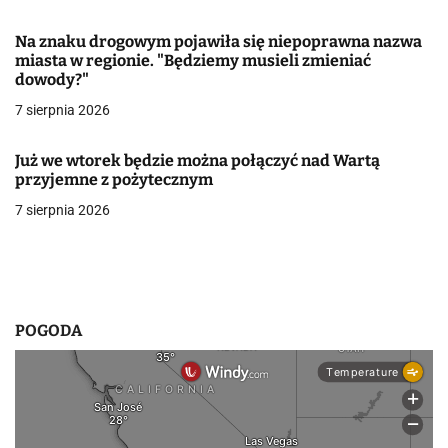
w
Na znaku drogowym pojawiła się niepoprawna nazwa
miasta w regionie. "Będziemy musieli zmieniać
p
dowody?"
i
7 sierpnia 2026
s
Już we wtorek będzie można połączyć nad Wartą
u
przyjemne z pożytecznym
7 sierpnia 2026
POGODA