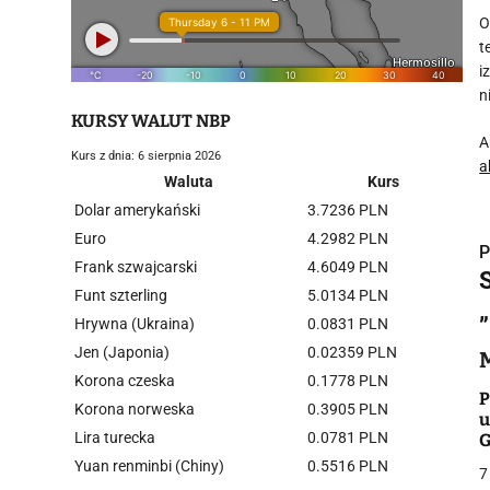
O
t
i
n
KURSY WALUT NBP
A
Kurs z dnia: 6 sierpnia 2026
a
Waluta
Kurs
Dolar amerykański
3.7236 PLN
Euro
4.2982 PLN
P
Frank szwajcarski
4.6049 PLN
Funt szterling
5.0134 PLN
„
Hrywna (Ukraina)
0.0831 PLN
Jen (Japonia)
0.02359 PLN
i
Korona czeska
0.1778 PLN
P
Korona norweska
0.3905 PLN
u
Lira turecka
0.0781 PLN
G
Yuan renminbi (Chiny)
0.5516 PLN
7