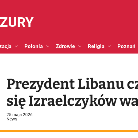
NZURY
zacja
Polonia
Zdrowie
Religia
Poznań
Prezydent Libanu c
się Izraelczyków w
25 maja 2026
News