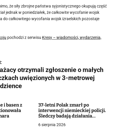
mo, że siły zbrojne państwa syjonistycznego okupują część
ał jednak w poniedziałek, że całkowite wycofanie wojsk
oga do całkowitego wycofania wojsk izraelskich pozostaje
koju
pochodzi z serwisu
Kresy – wiadomości, wydarzenia,
:
rażacy otrzymali zgłoszenie o małych
czkach uwięzionych w 3-metrowej
udzience
e i basen z
37-letni Polak zmarł po
tionowała
interwencji niemieckiej policji.
nara
Śledczy badają działania
funkcjonariuszy
6 sierpnia 2026