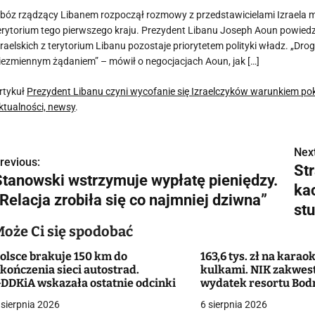
bóz rządzący Libanem rozpoczął rozmowy z przedstawicielami Izraela mi
erytorium tego pierwszego kraju. Prezydent Libanu Joseph Aoun powiedzi
zraelskich z terytorium Libanu pozostaje priorytetem polityki władz. „Dr
iezmiennym żądaniem” – mówił o negocjacjach Aoun, jak […]
rtykuł
Prezydent Libanu czyni wycofanie się Izraelczyków warunkiem po
ktualności, newsy
.
Next
N
revious:
St
Stanowski wstrzymuje wypłatę pieniędzy.
a
ka
Relacja zrobiła się co najmniej dziwna”
w
st
Może Ci się spodobać
olsce brakuje 150 km do
163,6 tys. zł na karaok
g
kończenia sieci autostrad.
kulkami. NIK zakwes
DDKiA wskazała ostatnie odcinki
wydatek resortu Bod
a
 sierpnia 2026
6 sierpnia 2026