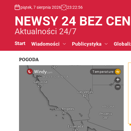
S
piątek, 7 sierpnia 2026
23
:
22
:
57
k
i
NEWSY 24 BEZ CE
p
t
Aktualności 24/7
o
c
Start
Wiadomości
Publicystyka
Globali
o
n
POGODA
t
e
n
t