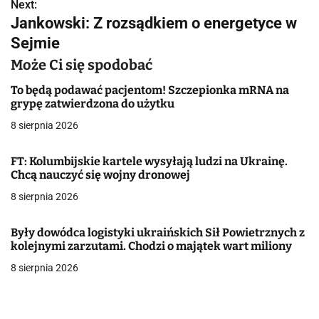
w
Next:
Jankowski: Z rozsądkiem o energetyce w
i
Sejmie
g
Może Ci się spodobać
a
To będą podawać pacjentom! Szczepionka mRNA na
grypę zatwierdzona do użytku
c
8 sierpnia 2026
j
FT: Kolumbijskie kartele wysyłają ludzi na Ukrainę.
a
Chcą nauczyć się wojny dronowej
w
8 sierpnia 2026
p
Były dowódca logistyki ukraińskich Sił Powietrznych z
i
kolejnymi zarzutami. Chodzi o majątek wart miliony
8 sierpnia 2026
s
u