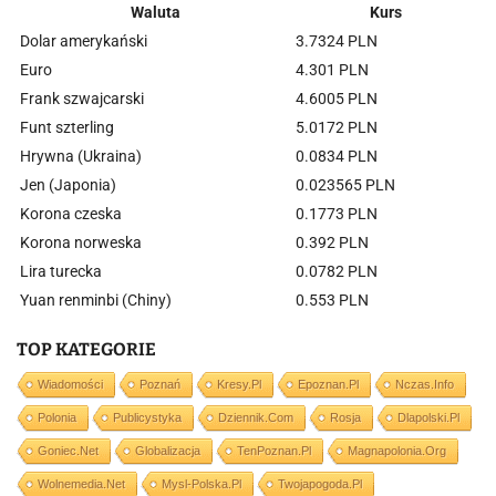
Waluta
Kurs
Dolar amerykański
3.7324 PLN
Euro
4.301 PLN
Frank szwajcarski
4.6005 PLN
Funt szterling
5.0172 PLN
Hrywna (Ukraina)
0.0834 PLN
Jen (Japonia)
0.023565 PLN
Korona czeska
0.1773 PLN
Korona norweska
0.392 PLN
Lira turecka
0.0782 PLN
Yuan renminbi (Chiny)
0.553 PLN
TOP KATEGORIE
Wiadomości
Poznań
Kresy.pl
Epoznan.pl
Nczas.info
Polonia
Publicystyka
Dziennik.com
Rosja
Dlapolski.pl
Goniec.net
Globalizacja
TenPoznan.pl
Magnapolonia.org
Wolnemedia.net
Mysl-Polska.pl
Twojapogoda.pl