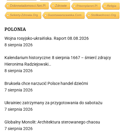
Dobrewiadomosci.net.pl
Zdrowie
Prisonplanet.pl
Religia
Sekrety-Zdrowia.org
Gazetawarszawska.com
Stolikwolnosci.org
POLONIA
Wojna rosyjsko-ukraińska. Raport 08.08.2026
8 sierpnia 2026
Kalendarium historyczne: 8 sierpnia 1667 – śmierć zdrajcy
Hieronima Radziejowski…
8 sierpnia 2026
Bruksela chce narzucić Polsce handel dziećmi
7 sierpnia 2026
Ukrainiec zatrzymany za przygotowania do sabotażu
7 sierpnia 2026
Globalny Monolit: Architektura sterowanego chaosu
7 sierpnia 2026