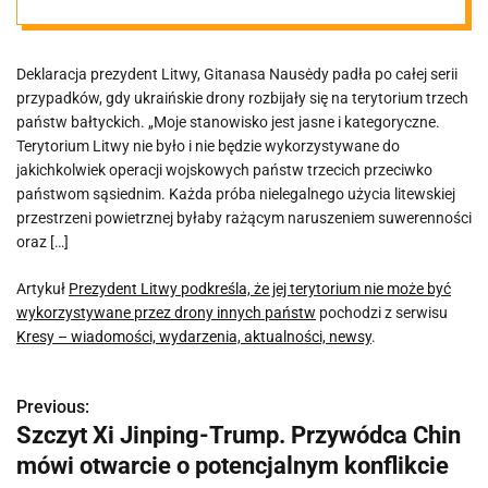
może być
Deklaracja prezydent Litwy, Gitanasa Nausėdy padła po całej serii
wykorzystywan
przypadków, gdy ukraińskie drony rozbijały się na terytorium trzech
państw bałtyckich. „Moje stanowisko jest jasne i kategoryczne.
e przez drony
Terytorium Litwy nie było i nie będzie wykorzystywane do
jakichkolwiek operacji wojskowych państw trzecich przeciwko
państwom sąsiednim. Każda próba nielegalnego użycia litewskiej
innych państw
przestrzeni powietrznej byłaby rażącym naruszeniem suwerenności
oraz […]
Artykuł
Prezydent Litwy podkreśla, że jej terytorium nie może być
wykorzystywane przez drony innych państw
pochodzi z serwisu
Kresy – wiadomości, wydarzenia, aktualności, newsy
.
Previous:
N
Szczyt Xi Jinping-Trump. Przywódca Chin
a
mówi otwarcie o potencjalnym konflikcie