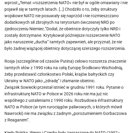
wprost:„Temat »rozszerzenia NATO« nie był w ogóle omawiany i nie
pojawił się w tamtych latach. […] Chodziło o to, żeby struktury
wojskowe NATO nie posuwały się naprzód i nie rozmieszczano
dodatkowych sił zbrojnych na terytorium ówczesnej NRD po
zjednoczeniu Niemiec.”Dodał, że obietnice dotyczyły tylko NRD i
zostały dotrzymane. Krytykował późniejsze rozszerzenie NATO
jako naruszenie „ducha” tamtych zapewnień, ale przyznał, że nie
było żadnej wiążącej obietnicy dotyczącej szerszego rozszerzenia.
Rosja (szczególnie od czasów Putina) celowo rozszerza znaczenie
tamtych słów z 1990 roku na całą Europę Środkowo-Wschodnią,
żeby przedstawić członkostwo Polski, krajów bałtyckich czy
Ukrainy w NATO jako „zdradę” i złamanie obietnic.
Związek Sowiecki przestał istnieć w grudniu 1991 roku. Pytanie o
infrastrukturę NATO w Polsce w 2026 roku nie ma już nic
wspólnego z ustaleniami z 1990 roku. Rozbudowa infrastruktury
NATO w Polsce (w tym rurociągów paliwowych, o których mówił
Nawrocki) nie ma związku z żadnym „porozumieniem Gorbaczowa
z Reaganem”.
Kiedy Polska, Węgry i Czechy były zapraszane do NATO (1997–