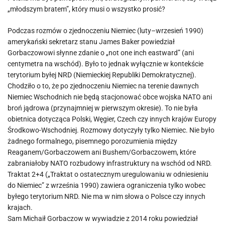
„młodszym bratem”, który musi o wszystko prosić?
Podczas rozmów o zjednoczeniu Niemiec (luty–wrzesień 1990)
amerykański sekretarz stanu James Baker powiedział
Gorbaczowowi słynne zdanie o „not one inch eastward” (ani
centymetra na wschód). Było to jednak wyłącznie w kontekście
terytorium byłej NRD (Niemieckiej Republiki Demokratycznej).
Chodziło o to, że po zjednoczeniu Niemiec na terenie dawnych
Niemiec Wschodnich nie będą stacjonować obce wojska NATO ani
broń jądrowa (przynajmniej w pierwszym okresie). To nie była
obietnica dotycząca Polski, Węgier, Czech czy innych krajów Europy
Środkowo-Wschodniej. Rozmowy dotyczyły tylko Niemiec. Nie było
żadnego formalnego, pisemnego porozumienia między
Reaganem/Gorbaczowem ani Bushem/Gorbaczowem, które
zabraniałoby NATO rozbudowy infrastruktury na wschód od NRD.
Traktat 2+4 („Traktat o ostatecznym uregulowaniu w odniesieniu
do Niemiec” z września 1990) zawiera ograniczenia tylko wobec
byłego terytorium NRD. Nie ma w nim słowa o Polsce czy innych
krajach.
Sam Michaił Gorbaczow w wywiadzie z 2014 roku powiedział