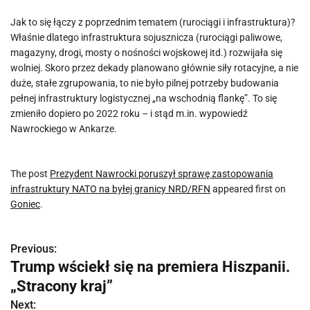
Jak to się łączy z poprzednim tematem (rurociągi i infrastruktura)?
Właśnie dlatego infrastruktura sojusznicza (rurociągi paliwowe,
magazyny, drogi, mosty o nośności wojskowej itd.) rozwijała się
wolniej. Skoro przez dekady planowano głównie siły rotacyjne, a nie
duże, stałe zgrupowania, to nie było pilnej potrzeby budowania
pełnej infrastruktury logistycznej „na wschodnią flankę”. To się
zmieniło dopiero po 2022 roku – i stąd m.in. wypowiedź
Nawrockiego w Ankarze.
The post
Prezydent Nawrocki poruszył sprawę zastopowania
infrastruktury NATO na byłej granicy NRD/RFN
appeared first on
Goniec
.
Previous:
N
Trump wściekł się na premiera Hiszpanii.
a
„Stracony kraj”
w
Next: