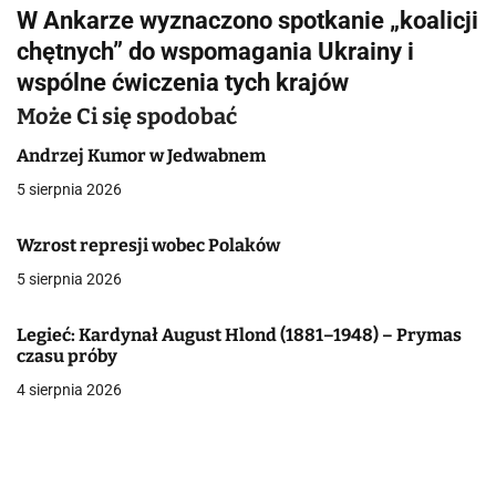
W Ankarze wyznaczono spotkanie „koalicji
i
chętnych” do wspomagania Ukrainy i
g
wspólne ćwiczenia tych krajów
a
Może Ci się spodobać
c
Andrzej Kumor w Jedwabnem
5 sierpnia 2026
j
a
Wzrost represji wobec Polaków
5 sierpnia 2026
w
p
Legieć: Kardynał August Hlond (1881–1948) – Prymas
czasu próby
i
4 sierpnia 2026
s
u