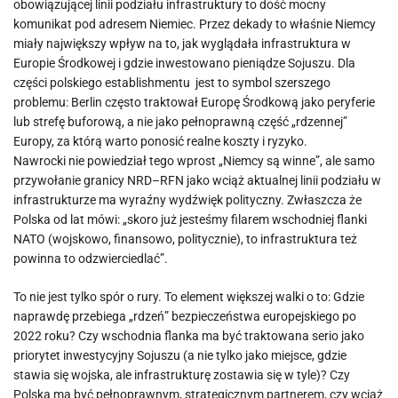
obowiązującej linii podziału infrastruktury to dość mocny
komunikat pod adresem Niemiec. Przez dekady to właśnie Niemcy
miały największy wpływ na to, jak wyglądała infrastruktura w
Europie Środkowej i gdzie inwestowano pieniądze Sojuszu. Dla
części polskiego establishmentu jest to symbol szerszego
problemu: Berlin często traktował Europę Środkową jako peryferie
lub strefę buforową, a nie jako pełnoprawną część „rdzennej”
Europy, za którą warto ponosić realne koszty i ryzyko.
Nawrocki nie powiedział tego wprost „Niemcy są winne”, ale samo
przywołanie granicy NRD–RFN jako wciąż aktualnej linii podziału w
infrastrukturze ma wyraźny wydźwięk polityczny. Zwłaszcza że
Polska od lat mówi: „skoro już jesteśmy filarem wschodniej flanki
NATO (wojskowo, finansowo, politycznie), to infrastruktura też
powinna to odzwierciedlać”.
To nie jest tylko spór o rury. To element większej walki o to: Gdzie
naprawdę przebiega „rdzeń” bezpieczeństwa europejskiego po
2022 roku? Czy wschodnia flanka ma być traktowana serio jako
priorytet inwestycyjny Sojuszu (a nie tylko jako miejsce, gdzie
stawia się wojska, ale infrastrukturę zostawia się w tyle)? Czy
Polska ma być pełnoprawnym, strategicznym partnerem, czy wciąż