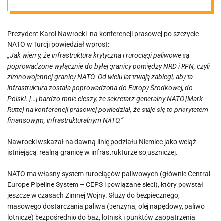
zastopowania
Prezydent Karol Nawrocki na konferencji prasowej po szczycie
infrastruktury
NATO w Turcji powiedział wprost:
„Jak wiemy, że infrastruktura krytyczna i rurociągi paliwowe są
NATO na byłej
poprowadzone wyłącznie do byłej granicy pomiędzy NRD i RFN, czyli
zimnowojennej granicy NATO. Od wielu lat trwają zabiegi, aby ta
infrastruktura została poprowadzona do Europy Środkowej, do
granicy
Polski. […] bardzo mnie cieszy, że sekretarz generalny NATO [Mark
Rutte] na konferencji prasowej powiedział, że staje się to priorytetem
NRD/RFN
finansowym, infrastrukturalnym NATO.”
Nawrocki wskazał na dawną linię podziału Niemiec jako wciąż
istniejącą, realną granicę w infrastrukturze sojuszniczej.
NATO ma własny system rurociągów paliwowych (głównie Central
Europe Pipeline System – CEPS i powiązane sieci), który powstał
jeszcze w czasach Zimnej Wojny. Służy do bezpiecznego,
masowego dostarczania paliwa (benzyna, olej napędowy, paliwo
lotnicze) bezpośrednio do baz, lotnisk i punktów zaopatrzenia