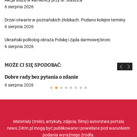
Akcja służb w kamienicy przy ul. Staszica
6 sierpnia 2026
Drzwi otwarte w poznańskich żłobkach. Podano kolejne terminy
6 sierpnia 2026
Ukraiński politolog obraża Polskę i żąda darmowej broni
6 sierpnia 2026
MOŻE CI SIĘ SPODOBAĆ:
Dobre rady bez pytania o zdanie
6 sierpnia 2026
Materiały (treści, artykuły, zdjęcia, filmy) autorstwa portalu
news.24tm.pl mogą być publikowane i powielane pod warunkiem
podania wyraźnego źródła.