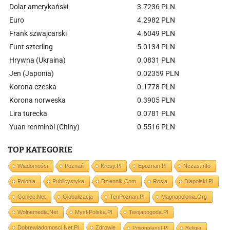
Dolar amerykański
3.7236 PLN
Euro
4.2982 PLN
Frank szwajcarski
4.6049 PLN
Funt szterling
5.0134 PLN
Hrywna (Ukraina)
0.0831 PLN
Jen (Japonia)
0.02359 PLN
Korona czeska
0.1778 PLN
Korona norweska
0.3905 PLN
Lira turecka
0.0781 PLN
Yuan renminbi (Chiny)
0.5516 PLN
TOP KATEGORIE
Wiadomości
Poznań
Kresy.pl
Epoznan.pl
Nczas.info
Polonia
Publicystyka
Dziennik.com
Rosja
Dlapolski.pl
Goniec.net
Globalizacja
TenPoznan.pl
Magnapolonia.org
Wolnemedia.net
Mysl-Polska.pl
Twojapogoda.pl
Dobrewiadomosci.net.pl
Zdrowie
Prisonplanet.pl
Religia