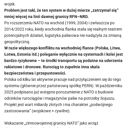
wojsk.
Problem jest taki, że ten system w dużej mierze „zatrzymał się”
mniej więcej na linii dawnej granicy RFN–NRD.
Po rozszerzeniu NATO na wschód (1999, 2004) i zwłaszcza po
2014/2022 roku, kiedy wschodnia flanka stała się realnym teatrem
potencjalnych działań, logistyka paliwowa nie nadążyła za zmianą
geopolityczną.
W razie większego konfliktu na wschodniej flance (Polska, Litwa,
Łotwa, Estonia itd.) poleganie wyłącznie na cysternach i kolei jest
bardzo ryzykowne – te środki transportu są podatne na uderzenia
rakietowe i dronowe. Rurociąg to zupełnie inna skala
bezpieczeństwa i przepustowości.
Polska od kilku lat aktywnie pracuje nad przyłączeniem się do tego
systemu (głównie przez państwową spółkę PERN). W październiku
2025 podpisano już wstępne porozumienie z NATO o budowie
odcinków rurociągów i magazynów paliw na potrzeby Sojuszu.
Projekt jest wart miliardy złotych i ma charakter „podwójnego
zastosowania” (wojskowe + cywilne).
Wskazanie „zimnowojennej granicy NATO” jako wciąż