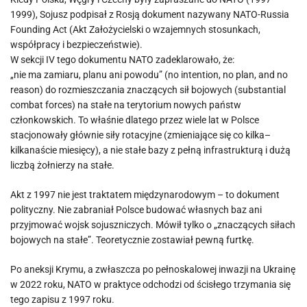
1999), Sojusz podpisał z Rosją dokument nazywany NATO-Russia
Founding Act (Akt Założycielski o wzajemnych stosunkach,
współpracy i bezpieczeństwie).
W sekcji IV tego dokumentu NATO zadeklarowało, że:
„nie ma zamiaru, planu ani powodu” (no intention, no plan, and no
reason) do rozmieszczania znaczących sił bojowych (substantial
combat forces) na stałe na terytorium nowych państw
członkowskich. To właśnie dlatego przez wiele lat w Polsce
stacjonowały głównie siły rotacyjne (zmieniające się co kilka–
kilkanaście miesięcy), a nie stałe bazy z pełną infrastrukturą i dużą
liczbą żołnierzy na stałe.
Akt z 1997 nie jest traktatem międzynarodowym – to dokument
polityczny. Nie zabraniał Polsce budować własnych baz ani
przyjmować wojsk sojuszniczych. Mówił tylko o „znaczących siłach
bojowych na stałe”. Teoretycznie zostawiał pewną furtkę.
Po aneksji Krymu, a zwłaszcza po pełnoskalowej inwazji na Ukrainę
w 2022 roku, NATO w praktyce odchodzi od ścisłego trzymania się
tego zapisu z 1997 roku.