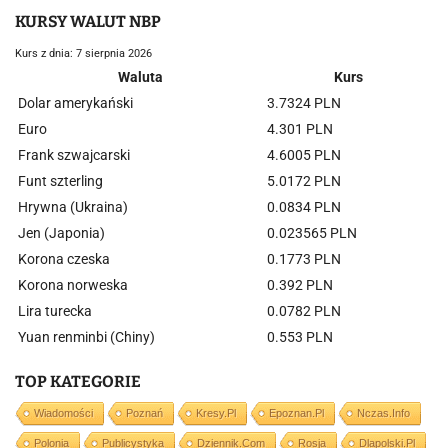
KURSY WALUT NBP
Kurs z dnia: 7 sierpnia 2026
Waluta
Kurs
Dolar amerykański
3.7324 PLN
Euro
4.301 PLN
Frank szwajcarski
4.6005 PLN
Funt szterling
5.0172 PLN
Hrywna (Ukraina)
0.0834 PLN
Jen (Japonia)
0.023565 PLN
Korona czeska
0.1773 PLN
Korona norweska
0.392 PLN
Lira turecka
0.0782 PLN
Yuan renminbi (Chiny)
0.553 PLN
TOP KATEGORIE
Wiadomości
Poznań
Kresy.pl
Epoznan.pl
Nczas.info
Polonia
Publicystyka
Dziennik.com
Rosja
Dlapolski.pl