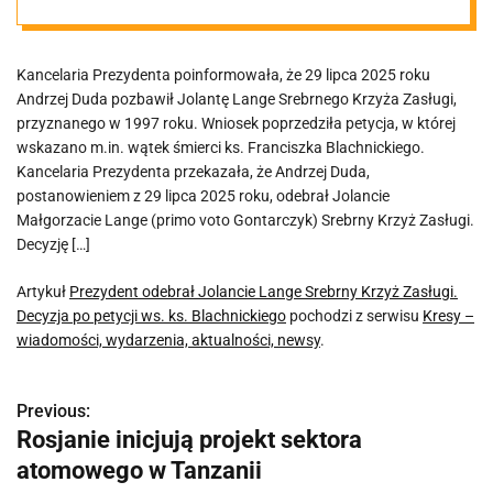
Zasługi.
Kancelaria Prezydenta poinformowała, że 29 lipca 2025 roku
Decyzja po
Andrzej Duda pozbawił Jolantę Lange Srebrnego Krzyża Zasługi,
przyznanego w 1997 roku. Wniosek poprzedziła petycja, w której
petycji ws. ks.
wskazano m.in. wątek śmierci ks. Franciszka Blachnickiego.
Kancelaria Prezydenta przekazała, że Andrzej Duda,
postanowieniem z 29 lipca 2025 roku, odebrał Jolancie
Blachnickiego
Małgorzacie Lange (primo voto Gontarczyk) Srebrny Krzyż Zasługi.
Decyzję […]
Artykuł
Prezydent odebrał Jolancie Lange Srebrny Krzyż Zasługi.
Decyzja po petycji ws. ks. Blachnickiego
pochodzi z serwisu
Kresy –
wiadomości, wydarzenia, aktualności, newsy
.
Previous:
N
Rosjanie inicjują projekt sektora
a
atomowego w Tanzanii