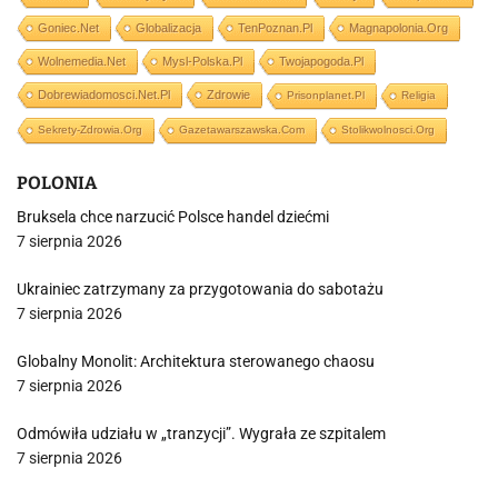
Goniec.net
Globalizacja
TenPoznan.pl
Magnapolonia.org
Wolnemedia.net
Mysl-Polska.pl
Twojapogoda.pl
Dobrewiadomosci.net.pl
Zdrowie
Prisonplanet.pl
Religia
Sekrety-Zdrowia.org
Gazetawarszawska.com
Stolikwolnosci.org
POLONIA
Bruksela chce narzucić Polsce handel dziećmi
7 sierpnia 2026
Ukrainiec zatrzymany za przygotowania do sabotażu
7 sierpnia 2026
Globalny Monolit: Architektura sterowanego chaosu
7 sierpnia 2026
Odmówiła udziału w „tranzycji”. Wygrała ze szpitalem
7 sierpnia 2026