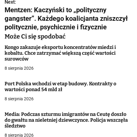
w
Next:
Mentzen: Kaczyński to „polityczny
i
gangster”. Każdego koalicjanta zniszczył
g
politycznie, psychicznie i fizycznie
a
Może Ci się spodobać
c
Kongo zakazuje eksportu koncentratów miedzi i
kobaltu. Chce zatrzymać większą część wartości
j
surowców
8 sierpnia 2026
a
w
Port Polska wchodzi w etap budowy. Kontrakty o
wartości ponad 54 mld zł
p
8 sierpnia 2026
i
Media: Podczas szturmu imigrantów na Ceutę doszło
s
do gwałtu na nieletniej dziewczynce. Policja wszczęła
śledztwo
u
8 sierpnia 2026