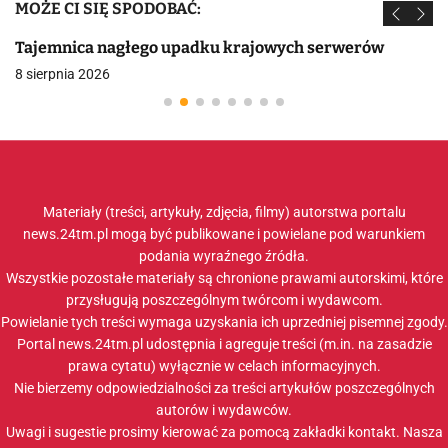
MOŻE CI SIĘ SPODOBAĆ:
Tajemnica nagłego upadku krajowych serwerów
8 sierpnia 2026
Materiały (treści, artykuły, zdjęcia, filmy) autorstwa portalu
news.24tm.pl mogą być publikowane i powielane pod warunkiem
podania wyraźnego źródła.
Wszystkie pozostałe materiały są chronione prawami autorskimi, które
przysługują poszczególnym twórcom i wydawcom.
Powielanie tych treści wymaga uzyskania ich uprzedniej pisemnej zgody.
Portal news.24tm.pl udostępnia i agreguje treści (m.in. na zasadzie
prawa cytatu) wyłącznie w celach informacyjnych.
Nie bierzemy odpowiedzialności za treści artykułów poszczególnych
autorów i wydawców.
Uwagi i sugestie prosimy kierować za pomocą zakładki
kontakt
. Nasza