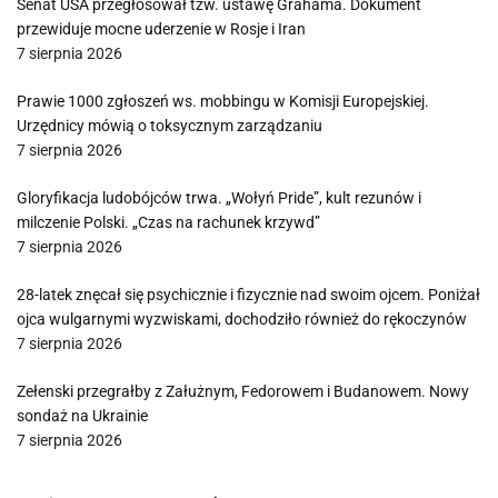
Senat USA przegłosował tzw. ustawę Grahama. Dokument
przewiduje mocne uderzenie w Rosje i Iran
7 sierpnia 2026
Prawie 1000 zgłoszeń ws. mobbingu w Komisji Europejskiej.
Urzędnicy mówią o toksycznym zarządzaniu
7 sierpnia 2026
Gloryfikacja ludobójców trwa. „Wołyń Pride”, kult rezunów i
milczenie Polski. „Czas na rachunek krzywd”
7 sierpnia 2026
28-latek znęcał się psychicznie i fizycznie nad swoim ojcem. Poniżał
ojca wulgarnymi wyzwiskami, dochodziło również do rękoczynów
7 sierpnia 2026
Zełenski przegrałby z Załużnym, Fedorowem i Budanowem. Nowy
sondaż na Ukrainie
7 sierpnia 2026