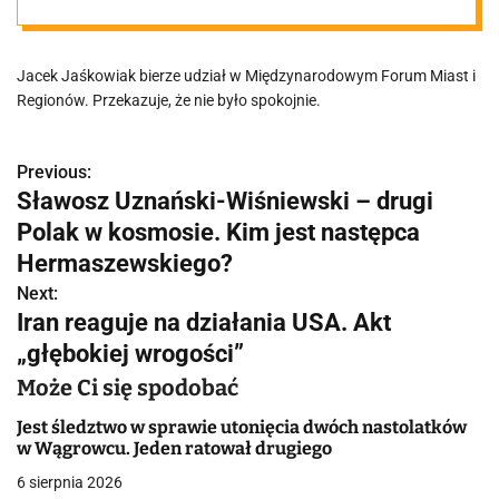
"Doszło do
Jacek Jaśkowiak bierze udział w Międzynarodowym Forum Miast i
ataku
Regionów. Przekazuje, że nie było spokojnie.
rakietowego na
Previous:
N
Sławosz Uznański-Wiśniewski – drugi
jedną z
a
Polak w kosmosie. Kim jest następca
w
Hermaszewskiego?
dzielnic"
Next:
i
Iran reaguje na działania USA. Akt
g
„głębokiej wrogości”
a
Może Ci się spodobać
c
Jest śledztwo w sprawie utonięcia dwóch nastolatków
w Wągrowcu. Jeden ratował drugiego
j
6 sierpnia 2026