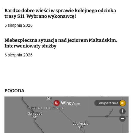
a
Bardzo dobre wieści w sprawie kolejnego odcinka
w
trasy S11. Wybrano wykonawcę!
6 sierpnia 2026
p
i
Niebezpieczna sytuacja nad Jeziorem Maltańskim.
Interweniowały służby
s
6 sierpnia 2026
u
POGODA