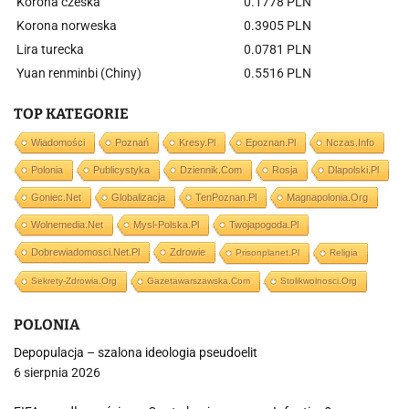
Korona czeska
0.1778 PLN
Korona norweska
0.3905 PLN
Lira turecka
0.0781 PLN
Yuan renminbi (Chiny)
0.5516 PLN
TOP KATEGORIE
Wiadomości
Poznań
Kresy.pl
Epoznan.pl
Nczas.info
Polonia
Publicystyka
Dziennik.com
Rosja
Dlapolski.pl
Goniec.net
Globalizacja
TenPoznan.pl
Magnapolonia.org
Wolnemedia.net
Mysl-Polska.pl
Twojapogoda.pl
Dobrewiadomosci.net.pl
Zdrowie
Prisonplanet.pl
Religia
Sekrety-Zdrowia.org
Gazetawarszawska.com
Stolikwolnosci.org
POLONIA
Depopulacja – szalona ideologia pseudoelit
6 sierpnia 2026