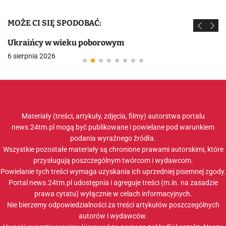
MOŻE CI SIĘ SPODOBAĆ:
Ukraińcy w wieku poborowym
6 sierpnia 2026
Materiały (treści, artykuły, zdjęcia, filmy) autorstwa portalu
news.24tm.pl mogą być publikowane i powielane pod warunkiem
podania wyraźnego źródła.
Wszystkie pozostałe materiały są chronione prawami autorskimi, które
przysługują poszczególnym twórcom i wydawcom.
Powielanie tych treści wymaga uzyskania ich uprzedniej pisemnej zgody.
Portal news.24tm.pl udostępnia i agreguje treści (m.in. na zasadzie
prawa cytatu) wyłącznie w celach informacyjnych.
Nie bierzemy odpowiedzialności za treści artykułów poszczególnych
autorów i wydawców.