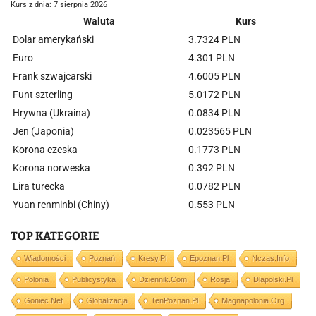
Kurs z dnia: 7 sierpnia 2026
Waluta
Kurs
Dolar amerykański
3.7324 PLN
Euro
4.301 PLN
Frank szwajcarski
4.6005 PLN
Funt szterling
5.0172 PLN
Hrywna (Ukraina)
0.0834 PLN
Jen (Japonia)
0.023565 PLN
Korona czeska
0.1773 PLN
Korona norweska
0.392 PLN
Lira turecka
0.0782 PLN
Yuan renminbi (Chiny)
0.553 PLN
TOP KATEGORIE
Wiadomości
Poznań
Kresy.pl
Epoznan.pl
Nczas.info
Polonia
Publicystyka
Dziennik.com
Rosja
Dlapolski.pl
Goniec.net
Globalizacja
TenPoznan.pl
Magnapolonia.org