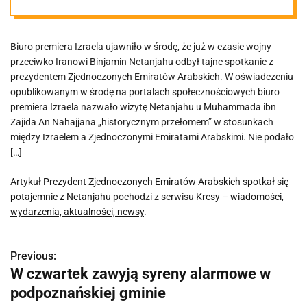
spotkał się
Biuro premiera Izraela ujawniło w środę, że już w czasie wojny
potajemnie z
przeciwko Iranowi Binjamin Netanjahu odbył tajne spotkanie z
prezydentem Zjednoczonych Emiratów Arabskich. W oświadczeniu
Netanjahu
opublikowanym w środę na portalach społecznościowych biuro
premiera Izraela nazwało wizytę Netanjahu u Muhammada ibn
Zajida An Nahajjana „historycznym przełomem” w stosunkach
między Izraelem a Zjednoczonymi Emiratami Arabskimi. Nie podało
[…]
Artykuł
Prezydent Zjednoczonych Emiratów Arabskich spotkał się
potajemnie z Netanjahu
pochodzi z serwisu
Kresy – wiadomości,
wydarzenia, aktualności, newsy
.
Previous:
N
W czwartek zawyją syreny alarmowe w
a
podpoznańskiej gminie