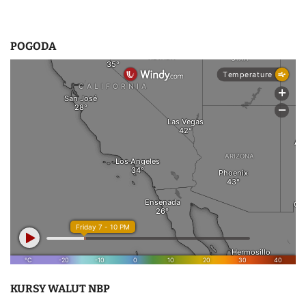
POGODA
KURSY WALUT NBP