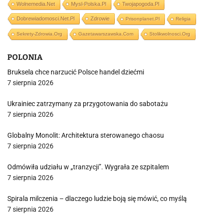
Wolnemedia.net
Mysl-Polska.pl
Twojapogoda.pl
Dobrewiadomosci.net.pl
Zdrowie
Prisonplanet.pl
Religia
Sekrety-Zdrowia.org
Gazetawarszawska.com
Stolikwolnosci.org
POLONIA
Bruksela chce narzucić Polsce handel dziećmi
7 sierpnia 2026
Ukrainiec zatrzymany za przygotowania do sabotażu
7 sierpnia 2026
Globalny Monolit: Architektura sterowanego chaosu
7 sierpnia 2026
Odmówiła udziału w „tranzycji”. Wygrała ze szpitalem
7 sierpnia 2026
Spirala milczenia – dlaczego ludzie boją się mówić, co myślą
7 sierpnia 2026