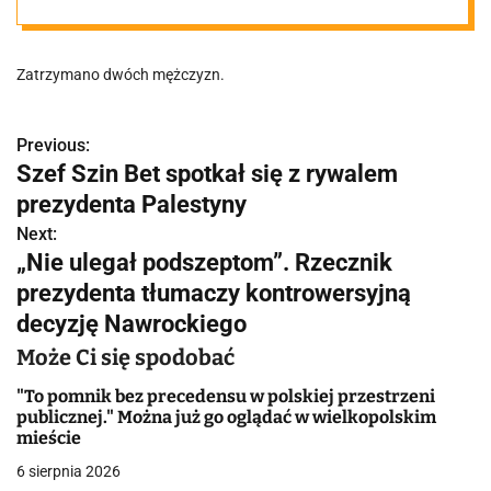
legendę".
Zatrzymano dwóch mężczyzn.
Wpadli tego
samego dnia w
Previous:
N
Szef Szin Bet spotkał się z rywalem
a
prezydenta Palestyny
różnych
w
Next:
„Nie ulegał podszeptom”. Rzecznik
częściach
i
prezydenta tłumaczy kontrowersyjną
g
decyzję Nawrockiego
Poznania
a
Może Ci się spodobać
c
"To pomnik bez precedensu w polskiej przestrzeni
publicznej." Można już go oglądać w wielkopolskim
j
mieście
6 sierpnia 2026
a