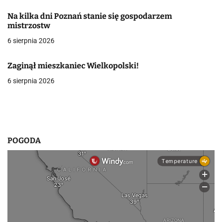
w
Na kilka dni Poznań stanie się gospodarzem
mistrzostw
p
6 sierpnia 2026
i
Zaginął mieszkaniec Wielkopolski!
s
6 sierpnia 2026
u
POGODA