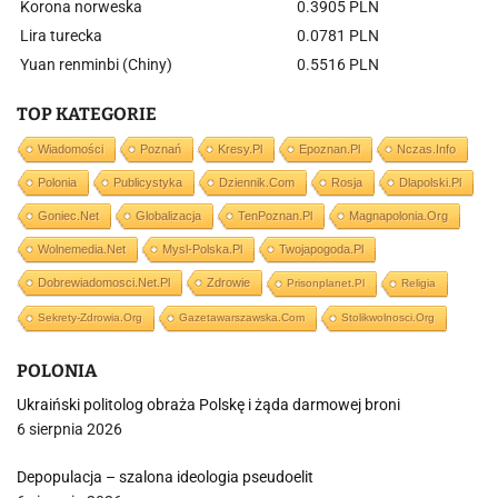
Korona norweska
0.3905 PLN
Lira turecka
0.0781 PLN
Yuan renminbi (Chiny)
0.5516 PLN
TOP KATEGORIE
Wiadomości
Poznań
Kresy.pl
Epoznan.pl
Nczas.info
Polonia
Publicystyka
Dziennik.com
Rosja
Dlapolski.pl
Goniec.net
Globalizacja
TenPoznan.pl
Magnapolonia.org
Wolnemedia.net
Mysl-Polska.pl
Twojapogoda.pl
Dobrewiadomosci.net.pl
Zdrowie
Prisonplanet.pl
Religia
Sekrety-Zdrowia.org
Gazetawarszawska.com
Stolikwolnosci.org
POLONIA
Ukraiński politolog obraża Polskę i żąda darmowej broni
6 sierpnia 2026
Depopulacja – szalona ideologia pseudoelit