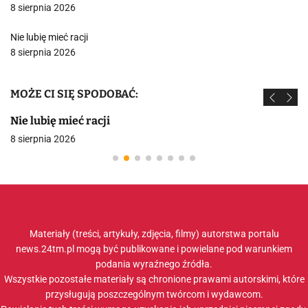
8 sierpnia 2026
Nie lubię mieć racji
8 sierpnia 2026
MOŻE CI SIĘ SPODOBAĆ:
Nie lubię mieć racji
8 sierpnia 2026
Materiały (treści, artykuły, zdjęcia, filmy) autorstwa portalu
news.24tm.pl mogą być publikowane i powielane pod warunkiem
podania wyraźnego źródła.
Wszystkie pozostałe materiały są chronione prawami autorskimi, które
przysługują poszczególnym twórcom i wydawcom.