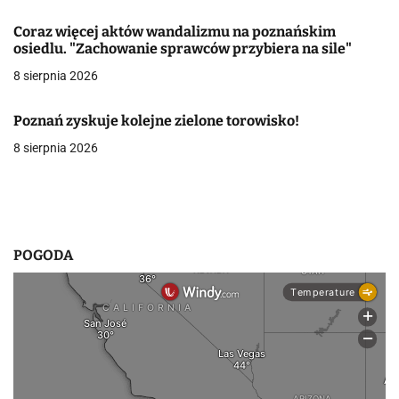
a
Coraz więcej aktów wandalizmu na poznańskim
w
osiedlu. "Zachowanie sprawców przybiera na sile"
8 sierpnia 2026
p
i
Poznań zyskuje kolejne zielone torowisko!
s
8 sierpnia 2026
u
POGODA