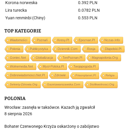
Korona norweska
0.392 PLN
Lira turecka
0.0782 PLN
Yuan renminbi (Chiny)
0.553 PLN
TOP KATEGORIE
Wiadomości
Poznań
Kresy.pl
Epoznan.pl
Nczas.info
Polonia
Publicystyka
Dziennik.com
Rosja
Dlapolski.pl
Goniec.net
Globalizacja
TenPoznan.pl
Magnapolonia.org
Wolnemedia.net
Mysl-Polska.pl
Twojapogoda.pl
Dobrewiadomosci.net.pl
Zdrowie
Prisonplanet.pl
Religia
Sekrety-Zdrowia.org
Gazetawarszawska.com
Stolikwolnosci.org
POLONIA
Wrocław: zasnęła w taksówce. Kazach ją zgwałcił
8 sierpnia 2026
Bohater Czerwonego Krzyża oskarżony o zabójstwo