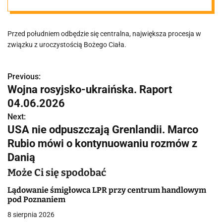
ruchu!
Przed południem odbędzie się centralna, największa procesja w
związku z uroczystością Bożego Ciała.
Previous:
N
Wojna rosyjsko-ukraińska. Raport
a
04.06.2026
w
Next:
USA nie odpuszczają Grenlandii. Marco
i
Rubio mówi o kontynuowaniu rozmów z
g
Danią
a
Może Ci się spodobać
c
Lądowanie śmigłowca LPR przy centrum handlowym
pod Poznaniem
j
8 sierpnia 2026