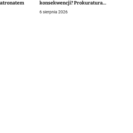
patronatem
konsekwencji? Prokuratura
wnioskuje o umorzenie
6 sierpnia 2026
postępowania