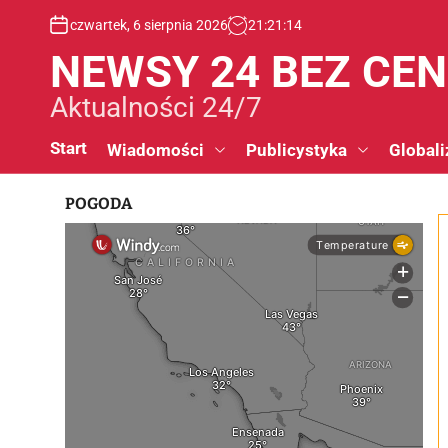
S
czwartek, 6 sierpnia 2026
21
:
21
:
15
k
i
NEWSY 24 BEZ CE
p
t
Aktualności 24/7
o
c
Start
Wiadomości
Publicystyka
Globali
o
n
POGODA
t
e
n
t