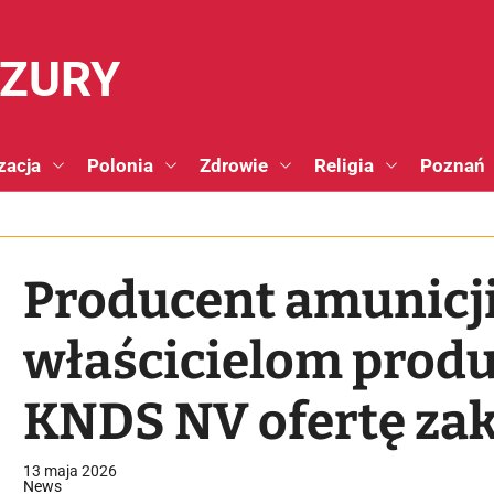
NZURY
zacja
Polonia
Zdrowie
Religia
Poznań
Producent amunicji
właścicielom prod
KNDS NV ofertę za
spółce — podał „Fin
13 maja 2026
News