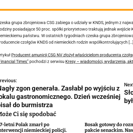
zeska grupa zbrojeniowa CSG zabiega o udziały w KNDS, jednym z najwa
odziny posiadające 50 proc. spółki priorytetowo traktują jednak wejście
iemieckiemu państwu. W ostatnich tygodniach czeska grupa zbrojeniowa
roducencie czołgów KNDS od niemieckich rodzin współkontrolujących […
rtykuł
Producent amunicji CSG NV złożył właścicielom producenta czoł
Financial Times”
pochodzi z serwisu
Kresy – wiadomości, wydarzenia, ak
revious:
N
Next
Nagły zgon generała. Zasłabł po wyjściu z
Sł
a
lokalu gastronomicznego. Dzień wcześniej
by
w
pisał do burmistrza
Może Ci się spodobać
7-letni Polak zmarł po
Bosak gotowy do rozm
g
nterwencji niemieckiej policji.
pakcie senackim. Na