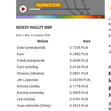
C
R
KURSY WALUT NBP
n
p
Kurs z dnia: 6 sierpnia 2026
Waluta
Kurs
A
Dolar amerykański
3.7236 PLN
„
Euro
4.2982 PLN
Frank szwajcarski
4.6049 PLN
Funt szterling
5.0134 PLN
P
Hrywna (Ukraina)
0.0831 PLN
Jen (Japonia)
0.02359 PLN
Korona czeska
0.1778 PLN
Korona norweska
0.3905 PLN
i
Lira turecka
0.0781 PLN
3
Yuan renminbi (Chiny)
0.5516 PLN
i