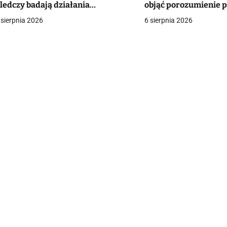
ledczy badają działania
objąć porozumienie 
a
unkcjonariuszy
 sierpnia 2026
6 sierpnia 2026
c
a
w
p
s
u