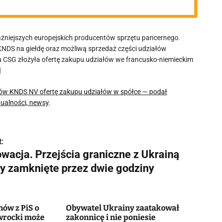
żniejszych europejskich producentów sprzętu pancernego.
 KNDS na giełdę oraz możliwą sprzedaż części udziałów
 CSG złożyła ofertę zakupu udziałów we francusko-niemieckim
]
gów KNDS NV ofertę zakupu udziałów w spółce — podał
tualności, newsy
.
:
owacja. Przejścia graniczne z Ukrainą
ły zamknięte przez dwie godziny
ów z PiS o
Obywatel Ukrainy zaatakował
wrocki może
zakonnicę i nie poniesie