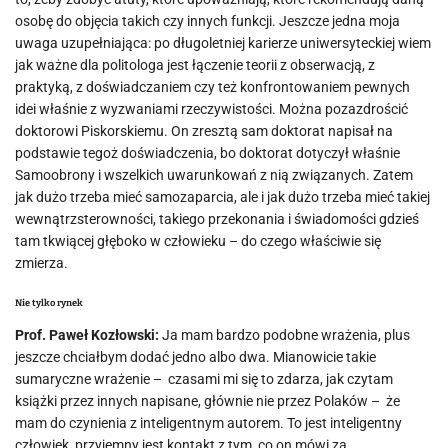
osobę do objęcia takich czy innych funkcji. Jeszcze jedna moja
uwaga uzupełniająca: po długoletniej karierze uniwersyteckiej wiem
jak ważne dla politologa jest łączenie teorii z obserwacją, z
praktyką, z doświadczaniem czy też konfrontowaniem pewnych
idei właśnie z wyzwaniami rzeczywistości. Można pozazdrościć
doktorowi Piskorskiemu. On zresztą sam doktorat napisał na
podstawie tegoż doświadczenia, bo doktorat dotyczył właśnie
Samoobrony i wszelkich uwarunkowań z nią związanych. Zatem
jak dużo trzeba mieć samozaparcia, ale i jak dużo trzeba mieć takiej
wewnątrzsterowności, takiego przekonania i świadomości gdzieś
tam tkwiącej głęboko w człowieku – do czego właściwie się
zmierza.
Nie tylko rynek
Prof. Paweł Kozłowski:
Ja mam bardzo podobne wrażenia, plus
jeszcze chciałbym dodać jedno albo dwa. Mianowicie takie
sumaryczne wrażenie –
czasami mi się to zdarza, jak czytam
książki przez innych napisane, głównie nie przez Polaków –
że
mam do czynienia z inteligentnym autorem. To jest inteligentny
człowiek, przyjemny jest kontakt z tym, co on mówi za