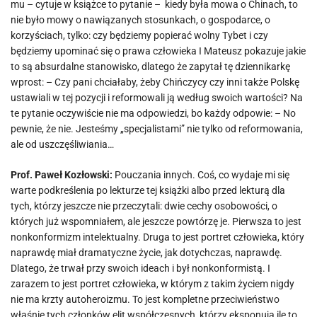
mu – cytuje w książce to pytanie –
kiedy była mowa o Chinach, to
nie było mowy o nawiązanych stosunkach, o gospodarce, o
korzyściach, tylko: czy będziemy popierać wolny Tybet i czy
będziemy upominać się o prawa człowieka I Mateusz pokazuje jakie
to są absurdalne stanowisko, dlatego że zapytał tę dziennikarkę
wprost: – Czy pani chciałaby, żeby Chińczycy czy inni także Polskę
ustawiali w tej pozycji i reformowali ją według swoich wartości? Na
te pytanie oczywiście nie ma odpowiedzi, bo każdy odpowie: – No
pewnie, że nie. Jesteśmy „specjalistami” nie tylko od reformowania,
ale od uszczęśliwiania…
Prof. Paweł Kozłowski:
Pouczania innych. Coś, co wydaje mi się
warte podkreślenia po lekturze tej książki albo przed lekturą dla
tych, którzy jeszcze nie przeczytali: dwie cechy osobowości, o
których już wspomniałem, ale jeszcze powtórzę je. Pierwsza to jest
nonkonformizm intelektualny. Druga to jest portret człowieka, który
naprawdę miał dramatyczne życie, jak dotychczas, naprawdę.
Dlatego, że trwał przy swoich ideach i był nonkonformistą. I
zarazem to jest portret człowieka, w którym z takim życiem nigdy
nie ma krzty autoheroizmu. To jest kompletne przeciwieństwo
właśnie tych członków elit współczesnych, którzy eksponują ile to