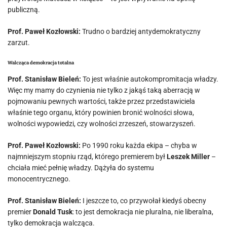
publiczną.
Prof. Paweł Kozłowski:
Trudno o bardziej antydemokratyczny
zarzut.
Walcząca demokracja totalna
Prof. Stanisław Bieleń:
To jest właśnie autokompromitacja władzy.
Więc my mamy do czynienia nie tylko z jakąś taką aberracją w
pojmowaniu pewnych wartości, także przez przedstawiciela
właśnie tego organu, który powinien bronić wolności słowa,
wolności wypowiedzi, czy wolności zrzeszeń, stowarzyszeń.
Prof. Paweł Kozłowski:
Po 1990 roku każda ekipa – chyba w
najmniejszym stopniu rząd, którego premierem był
Leszek Miller
–
chciała mieć pełnię władzy. Dążyła do systemu
monocentrycznego.
Prof. Stanisław Bieleń:
I jeszcze to, co przywołał kiedyś obecny
premier
Donald Tusk
: to jest demokracja nie pluralna, nie liberalna,
tylko demokracja walcząca.