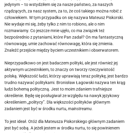
jedynym – to wstydziłem się za nasze państwo, za naszych
rządzących, za nasz system, za to, że coś takiego można robić z
człowiekiem. W tym przypadku on się nazywa Mateusz Piskorski.
Nie wydaje mi się, żeby tylko z nim to robiono, ale o nim
rozmawiamy. Co jeszcze mnie ujęło, co ma związek też
bezpośrednio z pytaniami, które Pan zadał? On ma fantastyczną
równowagę, umie zachować równowagę, która się zmienia.
Znaleźć przejście między byciem uczestnikiem i obserwatorem.
Nieprzypadkowo on jest badaczem polityki, ale jest również jej
aktywnym uczestnikiem, to znaczy on tworzy rzeczywistość
polską. Większość ludzi, którzy uprawiają teraz politykę, jest bardzo
trudno nazywać politykami. Bronisław Łagowski nazywa ten krąg
ludzi bohemą polityczną. Jest to moim zdaniem trafniejsze
określenie. Będę się posługiwał ze względu na nawyk językowy
określeniem „politycy”. Dla większości polityków głównym
zadaniem jest być w środku nurtu,
mainstreamu
.
To jest ideał. Otóż dla Mateusza Piskorskiego głównym zadaniem
jest być sobą. A jeżeli jestem w środku nurtu, to się powinienem