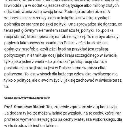
krwi oddali, a w dodatku jeszcze chcą tysiące albo miliony złotych
odszkodowania za tą swoją krew. Żadnego autoheroizmu. A
wniosek jeszcze szerszy: cała ta książka jest wielką krytyką i
polemiką ze stanem polskiej polityki. Ona sprowadza się do tego, co
teraz jest głównym elementem szantażu tej polityki. To „polska
racja stanu”, która opiera się na fobii rosyjskiej. To ma być obecny
papierek lakmusowy stosunku do Polski. Jeżeli ktoś nie jest
dotknięty rusofobią, czyli jeżeli ktoś na przykład jest realistą
politycznym, nie traktuje Rosji jako kraju szczególnego w świecie,
tylko jako jeden z wielu – to „narusza” polską rację stanu, a
posiadaczem racji stanu jest w Polsce samozwańcza elita
polityczna. To jest wniosek dla każdego człowieka myślącego nie
tylko o polityce, ale o swoim życiu, jak się zachować w świecie teraz,
tu.
Czarna owca, wyzwanie, zagrożenie?
Prof. Stanisław Bieleń:
Tak, zupełnie zgadzam się z tą konkluzją.
Ja dodam tylko, że może właśnie ze względu na te cechy, które Pan
profesor wymienił, ze względu na cechy Mateusza Piskorskiego, dla
wielu środowisk jest on takim…