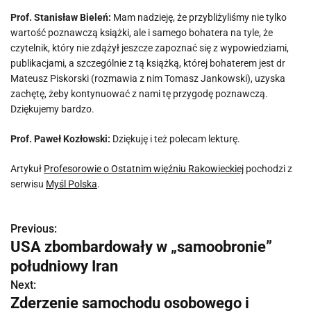
Prof. Stanisław Bieleń:
Mam nadzieję, że przybliżyliśmy nie tylko
wartość poznawczą książki, ale i samego bohatera na tyle, że
czytelnik, który nie zdążył jeszcze zapoznać się z wypowiedziami,
publikacjami, a szczególnie z tą książką, której bohaterem jest dr
Mateusz Piskorski (rozmawia z nim Tomasz Jankowski), uzyska
zachętę, żeby kontynuować z nami tę przygodę poznawczą.
Dziękujemy bardzo.
Prof. Paweł Kozłowski:
Dziękuję i też polecam lekturę.
Artykuł
Profesorowie o Ostatnim więźniu Rakowieckiej
pochodzi z
serwisu
Myśl Polska
.
Previous:
N
USA zbombardowały w „samoobronie”
a
południowy Iran
w
Next:
Zderzenie samochodu osobowego i