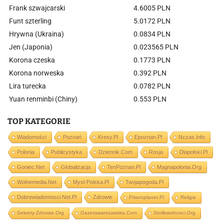
Frank szwajcarski
4.6005 PLN
Funt szterling
5.0172 PLN
Hrywna (Ukraina)
0.0834 PLN
Jen (Japonia)
0.023565 PLN
Korona czeska
0.1773 PLN
Korona norweska
0.392 PLN
Lira turecka
0.0782 PLN
Yuan renminbi (Chiny)
0.553 PLN
TOP KATEGORIE
Wiadomości
Poznań
Kresy.pl
Epoznan.pl
Nczas.info
Polonia
Publicystyka
Dziennik.com
Rosja
Dlapolski.pl
Goniec.net
Globalizacja
TenPoznan.pl
Magnapolonia.org
Wolnemedia.net
Mysl-Polska.pl
Twojapogoda.pl
Dobrewiadomosci.net.pl
Zdrowie
Prisonplanet.pl
Religia
Sekrety-Zdrowia.org
Gazetawarszawska.com
Stolikwolnosci.org