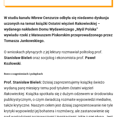
W studiu kanału Wbrew Cenzurze odbyła się niedawno dyskusja
uczonych na temat książki Ostatni więzień Rakowieckiej –
wydanego nakładem Domu Wydawniczego „Myśl Polska”
wywiadu-rzeki z Mateuszem Piskorskim przeprowadzonego przez
Tomasza Jankowskiego.
O wnioskach płynących z jej lektury rozmawiał politolog prof.
Stanisław Bieleń
oraz socjolog i ekonomista prof.
Paweł
Kozłowski
.
Rzecz o zagrożeniach i pułapkach
Prof. Stanisław Bieleń:
Dzisiaj zaprezentujemy książkę świeżo
wydaną parę miesięcy temu pod tytułem
Ostatni więzień
Rakowieckiej
. Książka spotkała się z dużym odzewem w środowisku
publicystycznym, o czym świadczą rozmaite wypowiedzi medialne,
także krytyczne. Naszym celem jest dzisiaj zaprezentowanie nie tyle
krytyki wypowiedzi jej bohatera i rozmówcy, ale zastanowienie się
nad wartościami poznawczymi i inspiracjami, jakie z niej płyną. Jest