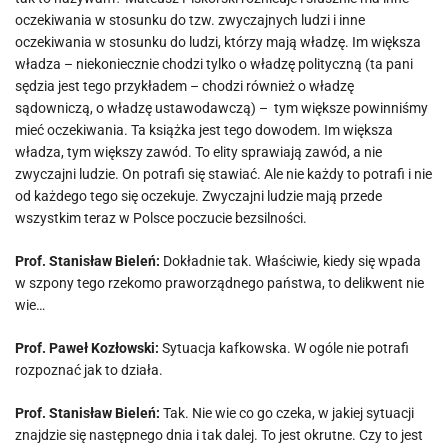
oczekiwania w stosunku do tzw. zwyczajnych ludzi i inne
oczekiwania w stosunku do ludzi, którzy mają władzę. Im większa
władza – niekoniecznie chodzi tylko o władzę polityczną (ta pani
sędzia jest tego przykładem – chodzi również o władzę
sądowniczą, o władzę ustawodawczą) –
tym większe powinniśmy
mieć oczekiwania. Ta książka jest tego dowodem. Im większa
władza, tym większy zawód. To elity sprawiają zawód, a nie
zwyczajni ludzie. On potrafi się stawiać. Ale nie każdy to potrafi i nie
od każdego tego się oczekuje. Zwyczajni ludzie mają przede
wszystkim teraz w Polsce poczucie bezsilności.
Prof. Stanisław Bieleń:
Dokładnie tak. Właściwie, kiedy się wpada
w szpony tego rzekomo praworządnego państwa, to delikwent nie
wie…
Prof. Paweł Kozłowski:
Sytuacja kafkowska. W ogóle nie potrafi
rozpoznać jak to działa.
Prof. Stanisław Bieleń:
Tak. Nie wie co go czeka, w jakiej sytuacji
znajdzie się następnego dnia i tak dalej. To jest okrutne. Czy to jest