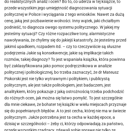
do realistycznych analiz i ocen? Bo to, co uderza w tej książce, to
przede wszystkim jego umiejętność diagnozowania sytuacji
politycznej w Polsce i wyciągania z tego wniosków. Nawet za dużą
cenę, jaką jest pozbawienie wolności. Inny wątek, jaki chciałbym
podnieść, to diagnoza owego systemu politycznego. W jakiej my
jesteśmy sytuacji? Czy różne rozpaczliwe tony, alarmistyczne
nawoływania, że chylimy się do jakiejś katastrofy, że jesteśmy przed
jakimś upadkiem, rozpadem itd. – czy to rzeczywiście są słuszne
podejrzenia Jakie są konsekwencje, jakie są implikacje takich
rozmów, takiej diagnozy? To jest wspaniała książka, która powinna
być zaklasyfikowana jako pomoc podręcznikowa w analizie
politycznej i politologicznej, bo trzeba zaznaczyć, że dr Mateusz
Piskorski jest nie tylko wytrawnym i politykiem, i publicystą
politycznym, ale jest także politologiem, jest badaczem, jest
analitykiem, który pokazuje z jaką ostrożnością trzeba podchodzić
do różnych ocen, jak można się łatwo pomylić. To jest szczególnie
dla mnie ciekawe, że bohater tej książki w wielu miejscach przyznaje
się do popełnianych błędów. A to jest cecha, której nie ma w świecie
politycznym. Jakże potrzebna jest ta cecha w każdej epoce, a
dzisiaj w szczególności – żeby ci, którzy odpowiadają za państwo,
przede wszystkim rządzący, zdawali sobie sprawę nie tylko ze