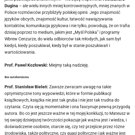
Dugina
– ale wielu innych mniej kontrowersyjnych, mniej znanych w
Polsce rozmówców przybliżyły polskiej opinii. Jego znajomość
języków obcych, znajomość kultur, łatwość nawiązywania
kontaktów, komunikacja językowa i nie tylko, powodują, że on trafia
dzisiaj poprzez to medium, jakim jest „Myśl Polska” i programy
Wbrew Cenzurze, do wielu odbiorców tak młodych, jak sam był
kiedyś, kiedy poszukiwał, kiedy był w stanie poszukiwań i
wartościowania.
Prof. Paweł Kozłowski:
Miejmy taką nadzieję.
Bez autoheroizmu
Prof. Stanisław Bieleń:
Zawsze zwracam uwagę na takie
optymistyczne tony wypowiedzi, które w formie publikacji
książkowych, książka nie jest tak gruba i nie jest tak trudna do
czytania. Czyta się ją momentalnie i ona fascynuje pewną przygodą
autora. Bo co jest jeszcze ważne w tej mojej konkluzji, to Mateusz w
tej swojej dzisiejszej twórczości pokazuje jak ważna jest i wiedza, i
doświadczenie osobiste, otarcie się, czy też przejście przez różne
środowiska, także polityczne, czy
quasi
polityczne i jak ważne jest