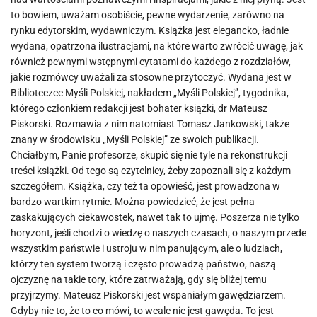
to bowiem, uważam osobiście, pewne wydarzenie, zarówno na
rynku edytorskim, wydawniczym. Książka jest elegancko, ładnie
wydana, opatrzona ilustracjami, na które warto zwrócić uwagę, jak
również pewnymi wstępnymi cytatami do każdego z rozdziałów,
jakie rozmówcy uważali za stosowne przytoczyć. Wydana jest w
Biblioteczce Myśli Polskiej, nakładem „Myśli Polskiej”, tygodnika,
którego członkiem redakcji jest bohater książki, dr Mateusz
Piskorski. Rozmawia z nim natomiast Tomasz Jankowski, także
znany w środowisku „Myśli Polskiej” ze swoich publikacji.
Chciałbym, Panie profesorze, skupić się nie tyle na rekonstrukcji
treści książki. Od tego są czytelnicy, żeby zapoznali się z każdym
szczegółem. Książka, czy też ta opowieść, jest prowadzona w
bardzo wartkim rytmie. Można powiedzieć, że jest pełna
zaskakujących ciekawostek, nawet tak to ujmę. Poszerza nie tylko
horyzont, jeśli chodzi o wiedzę o naszych czasach, o naszym przede
wszystkim państwie i ustroju w nim panującym, ale o ludziach,
którzy ten system tworzą i często prowadzą państwo, naszą
ojczyznę na takie tory, które zatrważają, gdy się bliżej temu
przyjrzymy. Mateusz Piskorski jest wspaniałym gawędziarzem.
Gdyby nie to, że to co mówi, to wcale nie jest gawęda. To jest