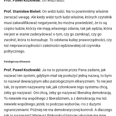
Prof. Paweł Kozłowski:
On widzi ludzi.
Prof. Stanisław Bieleń:
On widzi ludzi. Na to powinniśmy właśnie
zwracać uwagę. Ale kiedy widzi tych ludzi właśnie, których czytelnik
musi zakwalifikować negatywnie, bo można powiedzieć, że to są
często ludzie, którzy nie mają własnego zdania; tak jak sędzia, która
nie jest w stanie zadecydować o tym, czy go zamknąć, czy go
zwolnić, która to konsultuje. To odsłania kulisy praworządności, czy
też niepraworządności i zależności sędziowskiej od czynnika
politycznego.
Patologiczny elitaryzm
Prof. Paweł Kozłowski:
Ja na to pytanie przez Pana zadane, jak
nazwać ten system, gdybym miał się posłużyć jedną nazwą, to bym
to nazwał dewiacyjnym albo patologicznym elitaryzmem. To nie jest
tak, że system nazywamy tak, jak członkowie tego systemu chcą,
żeby go nazywać. Oni chcą, żeby go nazywać liberalną demokracją.
To niewiele ma wspólnego z liberalizmem, a z demokracją ma też
niewiele wspólnego; jeżeli, to podczas wyborów, i to z dużymi
ograniczeniami. Później nie ma demokratycznej kontroli. A dlaczego
tak to nazywam? Mateusz Piskorski różnicuje i słusznie ma inne