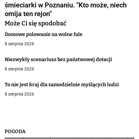
i
śmieciarki w Poznaniu. "Kto może, niech
g
omija ten rejon"
a
Może Ci się spodobać
c
Domowe polowanie na wolne fale
8 sierpnia 2026
j
a
Niezwykły scenariusz bez państwowej dotacji
8 sierpnia 2026
w
p
To nie jest kraj dla samodzielnie myślących ludzi
i
8 sierpnia 2026
s
u
POGODA