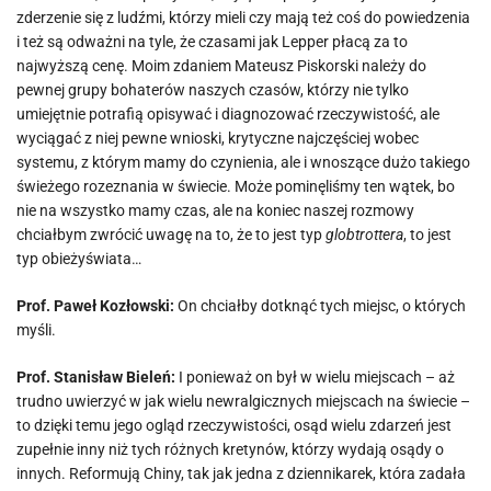
zderzenie się z ludźmi, którzy mieli czy mają też coś do powiedzenia
i też są odważni na tyle, że czasami jak Lepper płacą za to
najwyższą cenę. Moim zdaniem Mateusz Piskorski należy do
pewnej grupy bohaterów naszych czasów, którzy nie tylko
umiejętnie potrafią opisywać i diagnozować rzeczywistość, ale
wyciągać z niej pewne wnioski, krytyczne najczęściej wobec
systemu, z którym mamy do czynienia, ale i wnoszące dużo takiego
świeżego rozeznania w świecie. Może pominęliśmy ten wątek, bo
nie na wszystko mamy czas, ale na koniec naszej rozmowy
chciałbym zwrócić uwagę na to, że to jest typ
globtrottera
, to jest
typ obieżyświata…
Prof. Paweł Kozłowski:
On chciałby dotknąć tych miejsc, o których
myśli.
Prof. Stanisław Bieleń:
I ponieważ on był w wielu miejscach – aż
trudno uwierzyć w jak wielu newralgicznych miejscach na świecie –
to dzięki temu jego ogląd rzeczywistości, osąd wielu zdarzeń jest
zupełnie inny niż tych różnych kretynów, którzy wydają osądy o
innych. Reformują Chiny, tak jak jedna z dziennikarek, która zadała