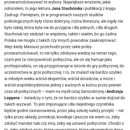
przewartościowywać te wybory. Największe wrażenie, jakie
odniosłem, to jego lektura
Jana Stachniuka
i publikacji z kręgu
Zadrugi. Pamiętam, że w programach naszych studiów
politologicznych były różne doktryny, różna literatura, ale nigdy nie
było takiej, która była nie do przyjęcia i dla jednych, i dla drugich.
Stachniuk też siedział i w więzieniu, takim i siakim, bo go żadna
Polska nie mogła z takich czy innych powodów zaakceptować.
Więc kiedy Mateusz przechodzi przez takie próby
przewartościowań, to nie tylko zdobywa wiedzę na temat tego,
czym jest ta rzeczywistość polityczna, ale on się hartuje jako
profesjonalista, on się przygotowuje w istocie do gry politycznej, do
uczestnictwa w grze politycznej. I to, że znalazł się bardzo szybko
w młodym wieku wśród ekspertów, wśród doradców, a może i
wśród współdecydentów jednej z ważnych w końcu przez pewien
czas sił politycznych – mam na myśli tutaj Samoobronę i
Andrzeja
Leppera
– świadczy o tym, że on bardzo szybko w sumie dojrzał do
takich wyzwań. To jest imponujące i dla niejednego czytelnika
będzie godne zastanowienia; przez jaką szkołę należy przejść – nie
tylko przez układy, protekcje, koneksje i jeszcze nie wiem co, żeby
zdobyć mandat taki czy inny, żeby się ustawić politycznie. Chodzi o
to, żeby zdobyć atuty, które upoważniają, które rekomendują daną