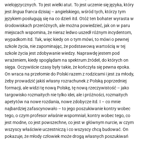
wielojęzycznych. To jest wielki atut. To jest uczenie się języka, który
jest
lingua franca
dzisiaj – angielskiego, wśród tych, którzy tym
językiem posługują się na co dzień itd. Otóż ten bohater wyrasta w
środowiskach przeróżnych, ale można powiedzieć, jak on w paru
miejscach wspomina, że nieraz ledwo uszedł różnym incydentom,
wypadkom itd. Tak, więc kiedy on o tym mówi, to mówi o pewnej
szkole życia, nie zapominając, że podstawową wartością w tej
szkole życia jest zdobywanie wiedzy. Naprawdę jestem pod
wrażeniem, kiedy spoglądam na spektrum źródeł, do których on
sięga. Oczywiście czasy były takie, że kończyła się pewna epoka.
On wraca na przełomie do Polski razem z rodzicami i jest za młody,
żeby prowadzić jakiś własny rozrachunek z Polską poprzedniej
formacji, ale widzi tę nową Polskę, tę nową rzeczywistość – jako
targowisko rozmaitych nie tylko idei, ale i próżności, rozmaitych
apetytów na nowe rozdania, nowe zdobycze itd. I – co mnie
najbardziej zafascynowało – to jego poszukiwanie kontry wobec
tego, o czym profesor właśnie wspomniał, kontry wobec tego, co
jest modne, co jest powszechne, co jest w głównym nurcie, w czym
wszyscy właściwie uczestniczą i co wszyscy chcą budować. On
pokazuje, że młody człowiek może drogą własnych poszukiwań