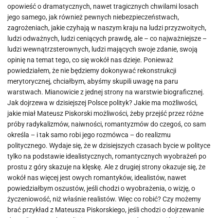
opowieść o dramatycznych, nawet tragicznych chwilami losach
jego samego, jak również pewnych niebezpieczeństwach,
zagrożeniach, jakie czyhają w naszym kraju na ludzi przyzwoitych,
ludzi odważnych, ludzi ceniących prawdę, ale – co najważniejsze –
ludzi wewnątrzsterownych, ludzi mających swoje zdanie, swoją
opinię na temat tego, co się wokół nas dzieje. Ponieważ
powiedziałem, że nie będziemy dokonywać rekonstrukcji
merytorycznej, chciałbym, abyśmy skupili uwagę na paru
warstwach. Mianowicie z jednej strony na warstwie biograficznej.
Jak dojrzewa w dzisiejszej Polsce polityk? Jakie ma możliwości,
jakie miał Mateusz Piskorski możliwości, żeby przejść przez różne
próby radykalizmów, naiwności, romantyzmów do czegoś, co sam
określa – i tak samo robi jego rozmówca – do realizmu
politycznego. Wydaje się, że w dzisiejszych czasach bycie w polityce
tylko na podstawie idealistycznych, romantycznych wyobrażeń po
prostu z góry skazuje na klęskę. Ale z drugiej strony okazuje się, że
wokół nas więcej jest owych romantyków, idealistów, nawet
powiedziałbym oszustów, jeśli chodzi o wyobrażenia, o wizję, o
życzeniowość, niż właśnie realistów. Więc co robić? Czy możemy
brać przykład z Mateusza Piskorskiego, jeśli chodzi o dojrzewanie