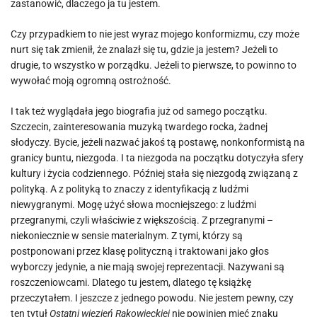
zastanowić, dlaczego ja tu jestem.
Czy przypadkiem to nie jest wyraz mojego konformizmu, czy może
nurt się tak zmienił, że znalazł się tu, gdzie ja jestem? Jeżeli to
drugie, to wszystko w porządku. Jeżeli to pierwsze, to powinno to
wywołać moją ogromną ostrożność.
I tak też wyglądała jego biografia już od samego początku.
Szczecin, zainteresowania muzyką twardego rocka, żadnej
słodyczy. Bycie, jeżeli nazwać jakoś tą postawę, nonkonformistą na
granicy buntu, niezgoda. I ta niezgoda na początku dotyczyła sfery
kultury i życia codziennego. Później stała się niezgodą związaną z
polityką. A z polityką to znaczy z identyfikacją z ludźmi
niewygranymi. Mogę użyć słowa mocniejszego: z ludźmi
przegranymi, czyli właściwie z większością. Z przegranymi –
niekoniecznie w sensie materialnym. Z tymi, którzy są
postponowani przez klasę polityczną i traktowani jako głos
wyborczy jedynie, a nie mają swojej reprezentacji. Nazywani są
roszczeniowcami. Dlatego tu jestem, dlatego tę książkę
przeczytałem. I jeszcze z jednego powodu. Nie jestem pewny, czy
ten tytuł
Ostatni więzień Rakowieckiej
nie powinien mieć znaku