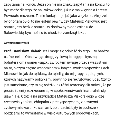
zapytania na końcu. Jeżeli on nie ma znaku zapytania na końcu, to
być może dlatego, że na Rakowieckiej już nie ma więzienia i aresztu.
Powstało muzeum. To nie funkcjonuje już jako więzienie. Ale jeżeli
by ono tam było, to nie jestem pewny, czy Mateusz Piskowski jest
ostatni, czy będzie ostatni. W dosłownym odniesieniu do
Rakowieckiej być może o to chodziło: zamknął lokal.
Wewnątrzsterowność
Prof. Stanisław Bieleń:
Jeśli mogę się odnieść do tego – to bardzo
trafne, celne. Obserwując drogę życiową i drogę polityczną
bohatera omawianej książki, zwróciłem uwagę przede wszystkim
na to, o czym często wspominam w innych swoich wypowiedziach.
Mianowicie, jak do tej klasy, do tej elity, do tej grupy rządzących,
których nazywamy politykami, powinno się rekrutować ludzi. Czy to
jest samoistne, czy to się rodzi? Jak różni teoretycy elit mówili, że po
prostu talenty rozrzucone są w społeczeństwach i naturalnie się
ujawniają. Otóż ja na przykładzie Mateusza Piskorskiego widzę
rzeczywisty talent, chłopaka z predyspozycjami, z pewnymi
życiowymi uwarunkowaniami, bo przecież były te podróże z
rodzicami, to wyrastanie w wielokulturowych środowiskach,