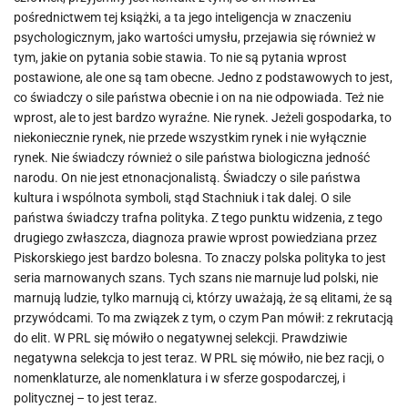
pośrednictwem tej książki, a ta jego inteligencja w znaczeniu
psychologicznym, jako wartości umysłu, przejawia się również w
tym, jakie on pytania sobie stawia. To nie są pytania wprost
postawione, ale one są tam obecne. Jedno z podstawowych to jest,
co świadczy o sile państwa obecnie i on na nie odpowiada. Też nie
wprost, ale to jest bardzo wyraźne. Nie rynek. Jeżeli gospodarka, to
niekoniecznie rynek, nie przede wszystkim rynek i nie wyłącznie
rynek. Nie świadczy również o sile państwa biologiczna jedność
narodu. On nie jest etnonacjonalistą. Świadczy o sile państwa
kultura i wspólnota symboli, stąd Stachniuk i tak dalej. O sile
państwa świadczy trafna polityka. Z tego punktu widzenia, z tego
drugiego zwłaszcza, diagnoza prawie wprost powiedziana przez
Piskorskiego jest bardzo bolesna. To znaczy polska polityka to jest
seria marnowanych szans. Tych szans nie marnuje lud polski, nie
marnują ludzie, tylko marnują ci, którzy uważają, że są elitami, że są
przywódcami. To ma związek z tym, o czym Pan mówił: z rekrutacją
do elit. W PRL się mówiło o negatywnej selekcji. Prawdziwie
negatywna selekcja to jest teraz. W PRL się mówiło, nie bez racji, o
nomenklaturze, ale nomenklatura i w sferze gospodarczej, i
politycznej – to jest teraz.