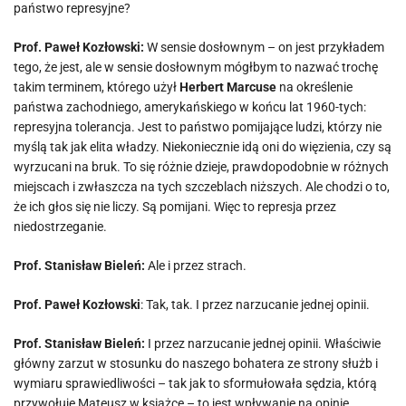
państwo represyjne?
Prof. Paweł Kozłowski:
W sensie dosłownym – on jest przykładem
tego, że jest, ale w sensie dosłownym mógłbym to nazwać trochę
takim terminem, którego użył
Herbert Marcuse
na określenie
państwa zachodniego, amerykańskiego w końcu lat 1960-tych:
represyjna tolerancja. Jest to państwo pomijające ludzi, którzy nie
myślą tak jak elita władzy. Niekoniecznie idą oni do więzienia, czy są
wyrzucani na bruk. To się różnie dzieje, prawdopodobnie w różnych
miejscach i zwłaszcza na tych szczeblach niższych. Ale chodzi o to,
że ich głos się nie liczy. Są pomijani. Więc to represja przez
niedostrzeganie.
Prof. Stanisław Bieleń:
Ale i przez strach.
Prof. Paweł Kozłowski
: Tak, tak. I przez narzucanie jednej opinii.
Prof. Stanisław Bieleń:
I przez narzucanie jednej opinii. Właściwie
główny zarzut w stosunku do naszego bohatera ze strony służb i
wymiaru sprawiedliwości – tak jak to sformułowała sędzia, którą
przywołuje Mateusz w książce – to jest wpływanie na opinię