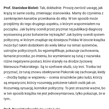
Prof. Stanisław Bieleń:
Tak, dokładnie. Proszę zwrócić uwagę, jak
krążą te same osoby, zmieniając stanowiska. Mamy do czynienia z
zamknięciem kanałów przenikania do elity. W ten sposób może
przejdźmy do tego drugiego aspektu, o którym wspomniałem na
początku. Jak byśmy ocenili przez pryzmat tej publikacji diagnozę
wystawioną przez bohaterów tej książki? Jak byśmy ocenili system
polityczny, w którym znajduje się dzisiejsza Polska W istocie książka
może być takim dodatkiem do wielu lektur na temat systemów,
ustrojów politycznych, bo egzemplifikuje, pokazuje zachowania,
łamanie procedur, po imieniu, bo wymieniane są tutaj z nazwiska
różne negatywne postaci, które stanęły na drodze życiowej
Mateusza Piskorskiego. Są to szefowie służb, czy inni. Trzeba też
przyznać, że tutaj znowu obiektywnie Piskorski się zachowuje, kiedy
– choćby będąc w więzieniu – ocenia strażników jako ludzi, którzy
są empatyczni, którzy rozumieją położenie takich osób jak on.
Rozumieją sytuację, kontekst polityczny. To jest strasznie ważne, bo
w ten sposób książka nie jest jednowymiarowa, tylko pokazuje, że w
tym…