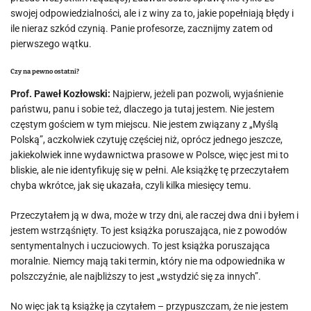
swojej odpowiedzialności, ale i z winy za to, jakie popełniają błędy i
ile nieraz szkód czynią. Panie profesorze, zacznijmy zatem od
pierwszego wątku.
Czy na pewno ostatni?
Prof. Paweł Kozłowski:
Najpierw, jeżeli pan pozwoli, wyjaśnienie
państwu, panu i sobie też, dlaczego ja tutaj jestem. Nie jestem
częstym gościem w tym miejscu. Nie jestem związany z „Myślą
Polską”, aczkolwiek czytuję częściej niż, oprócz jednego jeszcze,
jakiekolwiek inne wydawnictwa prasowe w Polsce, więc jest mi to
bliskie, ale nie identyfikuję się w pełni. Ale książkę tę przeczytałem
chyba wkrótce, jak się ukazała, czyli kilka miesięcy temu.
Przeczytałem ją w dwa, może w trzy dni, ale raczej dwa dni i byłem i
jestem wstrząśnięty. To jest książka poruszająca, nie z powodów
sentymentalnych i uczuciowych. To jest książka poruszająca
moralnie. Niemcy mają taki termin, który nie ma odpowiednika w
polszczyźnie, ale najbliższy to jest „wstydzić się za innych”.
No więc jak tą książkę ja czytałem – przypuszczam, że nie jestem