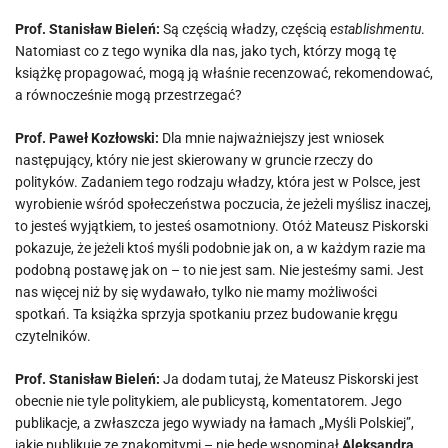
Prof. Stanisław Bieleń:
Są częścią władzy, częścią
establishmentu
.
Natomiast co z tego wynika dla nas, jako tych, którzy mogą tę
książkę propagować, mogą ją właśnie recenzować, rekomendować,
a równocześnie mogą przestrzegać?
Prof. Paweł Kozłowski:
Dla mnie najważniejszy jest wniosek
następujący, który nie jest skierowany w gruncie rzeczy do
polityków. Zadaniem tego rodzaju władzy, która jest w Polsce, jest
wyrobienie wśród społeczeństwa poczucia, że jeżeli myślisz inaczej,
to jesteś wyjątkiem, to jesteś osamotniony. Otóż Mateusz Piskorski
pokazuje, że jeżeli ktoś myśli podobnie jak on, a w każdym razie ma
podobną postawę jak on – to nie jest sam. Nie jesteśmy sami. Jest
nas więcej niż by się wydawało, tylko nie mamy możliwości
spotkań. Ta książka sprzyja spotkaniu przez budowanie kręgu
czytelników.
Prof. Stanisław Bieleń:
Ja dodam tutaj, że Mateusz Piskorski jest
obecnie nie tyle politykiem, ale publicystą, komentatorem. Jego
publikacje, a zwłaszcza jego wywiady na łamach „Myśli Polskiej”,
jakie publikuje ze znakomitymi – nie będę wspominał
Aleksandra